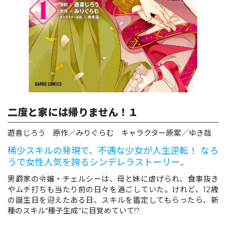
ロサージュノベルス
コミックガルド
二度と家には帰りません！１
コミッククリエ
遊喜じろう 原作／みりぐらむ キャラクター原案／ゆき哉
稀少スキルの発現で、不遇な少女が人生逆転！ なろ
うで女性人気を誇るシンデレラストーリー。
リキューレ
男爵家の令嬢・チェルシーは、母と妹に虐げられ、食事抜き
やムチ打ちも当たり前の日々を過ごしていた。けれど、12歳
の誕生日を迎えたある日、スキルを鑑定してもらったら、新
種のスキル“種子生成”に目覚めていて!?
コミックパルフェ