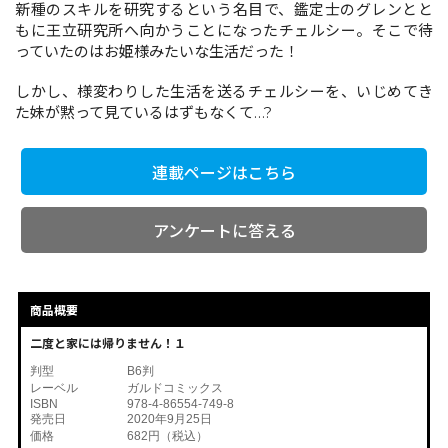
新種のスキルを研究するという名目で、鑑定士のグレンとと
もに王立研究所へ向かうことになったチェルシー。そこで待
っていたのはお姫様みたいな生活だった！
コミックエッセイ
しかし、様変わりした生活を送るチェルシーを、いじめてき
閉じる
た妹が黙って見ているはずもなくて…?
連載ページはこちら
アンケートに答える
商品概要
二度と家には帰りません！１
判型
B6判
レーベル
ガルドコミックス
ISBN
978-4-86554-749-8
発売日
2020年9月25日
価格
682円（税込）