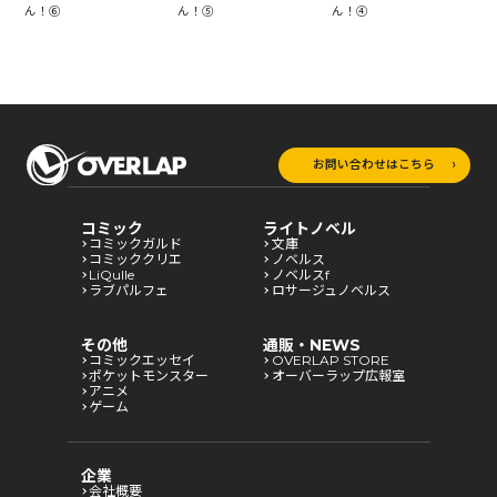
ん！⑥
ん！⑤
ん！④
ん
お問い合わせはこちら
コミック
ライトノベル
コミックガルド
文庫
コミッククリエ
ノベルス
LiQulle
ノベルスf
ラブパルフェ
ロサージュノベルス
その他
通販・NEWS
コミックエッセイ
OVERLAP STORE
ポケットモンスター
オーバーラップ広報室
アニメ
ゲーム
企業
会社概要