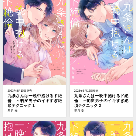
2023年8月15日発売
2023年8月15日発売
九条さんは一晩中抱けるド絶
九条さんは一晩中抱けるド絶
倫 ～豹変男子のイキすぎ絶
倫 ～豹変男子のイキすぎ絶
頂テクニック 1
頂テクニック 2
星月 奏
星月 奏