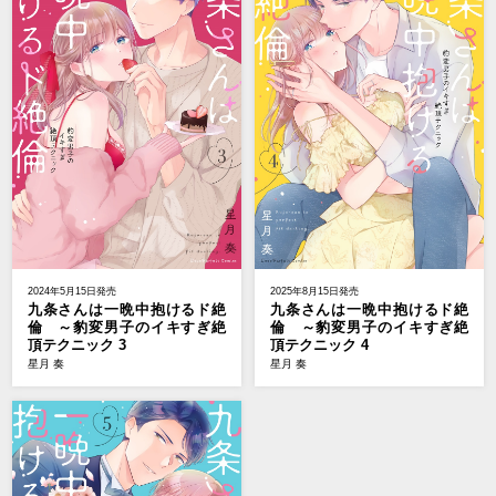
2024年5月15日発売
2025年8月15日発売
九条さんは一晩中抱けるド絶
九条さんは一晩中抱けるド絶
倫 ～豹変男子のイキすぎ絶
倫 ～豹変男子のイキすぎ絶
頂テクニック 3
頂テクニック 4
星月 奏
星月 奏