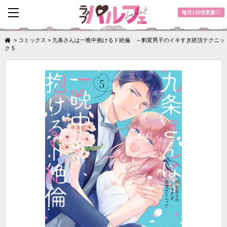
toggle
毎月1日頃更新♡
navigation
>
コミックス
>
九条さんは一晩中抱けるド絶倫 ～豹変男子のイキすぎ絶頂テクニッ
ク 5