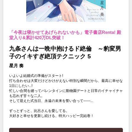
「今夜は寝かせてあげられないかも」電子書店Renta! 殿
堂入り&累計420万DL突破！
九条さんは一晩中抱けるド絶倫 ～豹変男
子のイキすぎ絶頂テクニック 5
星月 奏
いよいよ結婚式の準備がスタート!
打ち合わせは大変だけどかけがえない特別な瞬間だから、最高に幸せな
1日にしたい...!
忙しい合間を縫ってバレンタインに動物園デートと日常のイチャイチャ
も忘れず甘々な二人。
そして迎えた式当日、永遠の未来を誓い合って――...
ずっとずっと、比呂さんを愛してる。
大好きと幸せを更新し続ける、特大ハッピー完結巻！