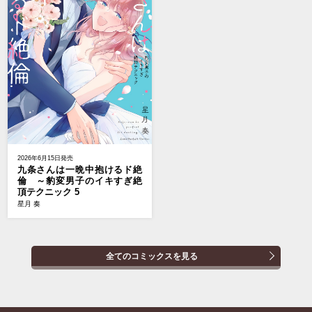
2026年6月15日発売
九条さんは一晩中抱けるド絶
倫 ～豹変男子のイキすぎ絶
頂テクニック 5
星月 奏
全てのコミックスを見る