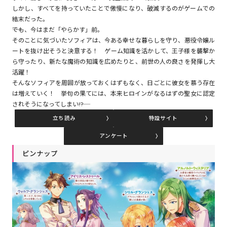
しかし、すべてを持っていたことで傲慢になり、破滅するのがゲームでの
結末だった。
――でも、今はまだ「やらかす」前。
コミックエッセイ
そのことに気づいたソフィアは、今ある幸せな暮らしを守り、悪役令嬢ル
ートを抜け出そうと決意する！ ゲーム知識を活かして、王子様を襲撃か
閉じる
ら守ったり、新たな魔術の知識を広めたりと、前世の人の良さを発揮し大
活躍！
そんなソフィアを周囲が放っておくはずもなく、日ごとに彼女を慕う存在
は増えていく！ 挙句の果てには、本来ヒロインがなるはずの聖女に認定
されそうになってしまい――!?
立ち読み
特設サイト
アンケート
ピンナップ