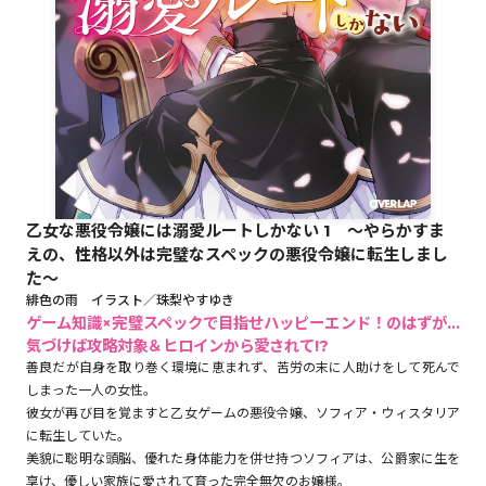
ロサージュノベルス
コミックガルド
乙女な悪役令嬢には溺愛ルートしかない 1 ～やらかすま
コミッククリエ
えの、性格以外は完璧なスペックの悪役令嬢に転生しまし
た～
緋色の雨 イラスト／珠梨やすゆき
ゲーム知識×完璧スペックで目指せハッピーエンド！のはずが…
気づけば攻略対象＆ヒロインから愛されて!?
リキューレ
善良だが自身を取り巻く環境に恵まれず、苦労の末に人助けをして死んで
しまった一人の女性。
彼女が再び目を覚ますと乙女ゲームの悪役令嬢、ソフィア・ウィスタリア
に転生していた。
コミックパルフェ
美貌に聡明な頭脳、優れた身体能力を併せ持つソフィアは、公爵家に生を
享け、優しい家族に愛されて育った完全無欠のお嬢様。