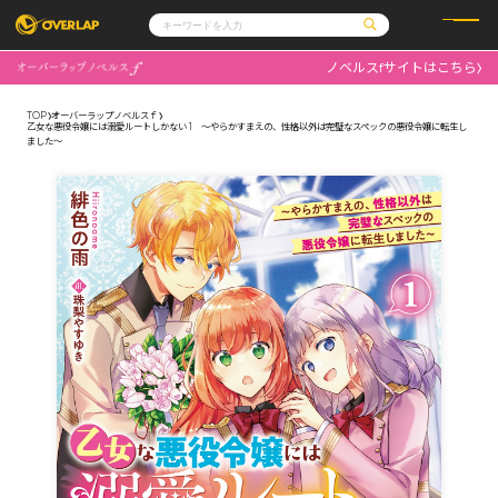
ノベルスfサイトはこちら
コミック
ライトノベル
コミックガルド
文庫
TOP
オーバーラップノベルスｆ
コミッククリエ
ノベルス
乙女な悪役令嬢には溺愛ルートしかない 1 ～やらかすまえの、性格以外は完璧なスペックの悪役令嬢に転生し
LiQulle
ノベルスf
ました～
ラブパルフェ
ロサージュノベルス
その他
通販・NEWS
コミックエッセイ
OVERLAP STORE
ポケットモンスター
オーバーラップ広報室
アニメ
ゲーム
企業
会社概要
オーバーラップ文庫
採用情報
アクセス
オーバーラップホールディングス
お問い合わせはこちら
オーバーラップノベルス
オーバーラップノベルスf