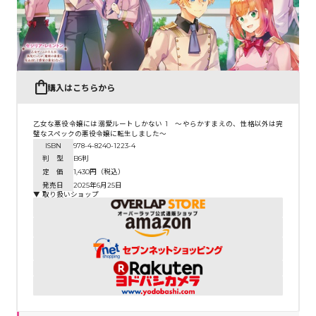
購入はこちらから
乙女な悪役令嬢には溺愛ルートしかない 1 ～やらかすまえの、性格以外は完
璧なスペックの悪役令嬢に転生しました～
ISBN
978-4-8240-1223-4
判 型
B6判
定 価
1,430円（税込）
発売日
2025年6月25日
▼ 取り扱いショップ