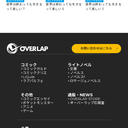
コミックガルド
コミックガルド
コミックガルド
る
世界は終わっても生きる
世界は終わっても生きる
世界は終わっても生きる
って楽しい 7
って楽しい 6
って楽しい 5
っ
お問い合わせはこちら
コミック
ライトノベル
コミックガルド
文庫
コミッククリエ
ノベルス
LiQulle
ノベルスf
ラブパルフェ
ロサージュノベルス
その他
通販・NEWS
コミックエッセイ
OVERLAP STORE
ポケットモンスター
オーバーラップ広報室
アニメ
ゲーム