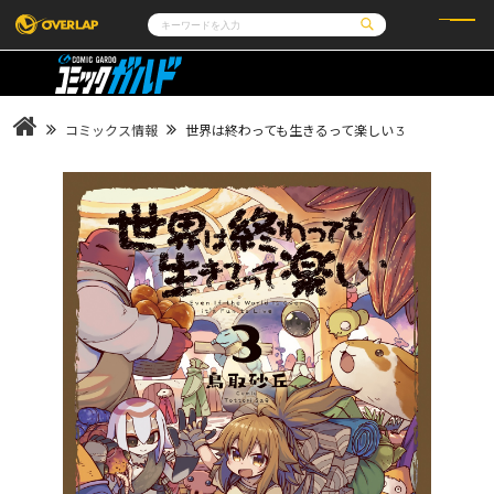
コミック
ライトノベル
コミックガルド
文庫
コミッククリエ
ノベルス
コミックス情報
世界は終わっても生きるって楽しい 3
LiQulle
ノベルスf
ラブパルフェ
ロサージュノベルス
その他
通販・NEWS
コミックエッセイ
OVERLAP STORE
ポケットモンスター
オーバーラップ広報室
アニメ
ゲーム
企業
会社概要
オーバーラップ文庫
採用情報
アクセス
オーバーラップホールディングス
お問い合わせはこちら
オーバーラップノベルス
オーバーラップノベルスf