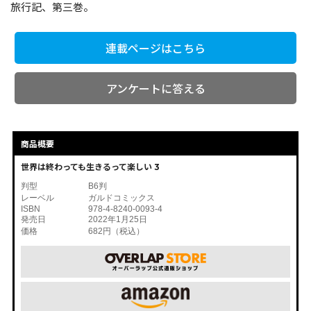
旅行記、第三巻。
コミックエッセイ
連載ページはこちら
閉じる
アンケートに答える
商品概要
世界は終わっても生きるって楽しい 3
判型
B6判
レーベル
ガルドコミックス
ISBN
978-4-8240-0093-4
発売日
2022年1月25日
価格
682円（税込）