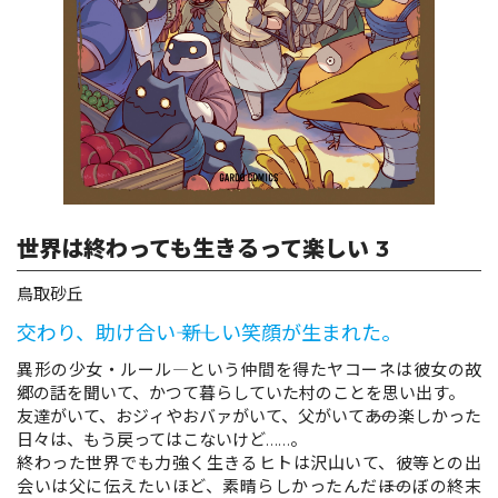
ロサージュノベルス
コミックガルド
世界は終わっても生きるって楽しい 3
コミッククリエ
鳥取砂丘
交わり、助け合い―― 新しい笑顔が生まれた。
リキューレ
異形の少女・ルール―という仲間を得たヤコーネは彼女の故
郷の話を聞いて、かつて暮らしていた村のことを思い出す。
友達がいて、おジィやおバァがいて、父がいて――あの楽しかった
日々は、もう戻ってはこないけど……。
終わった世界でも力強く生きるヒトは沢山いて、彼等との出
コミックパルフェ
会いは父に伝えたいほど、素晴らしかったんだ――ほのぼの終末