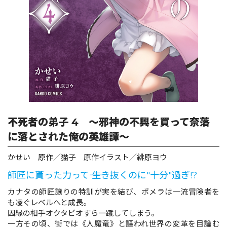
ロサージュノベルス
コミックガルド
コミッククリエ
不死者の弟子 4 ～邪神の不興を買って奈落
に落とされた俺の英雄譚～
かせい 原作／猫子 原作イラスト／緋原ヨウ
リキューレ
師匠に貰った力って―― 生き抜くのに"十分"過ぎ!?
カナタの師匠譲りの特訓が実を結び、ポメラは一流冒険者を
も凌ぐレベルへと成長。
コミックパルフェ
因縁の相手オクタビオすら一蹴してしまう。
一方その頃、街では《人魔竜》と謳われ世界の変革を目論む