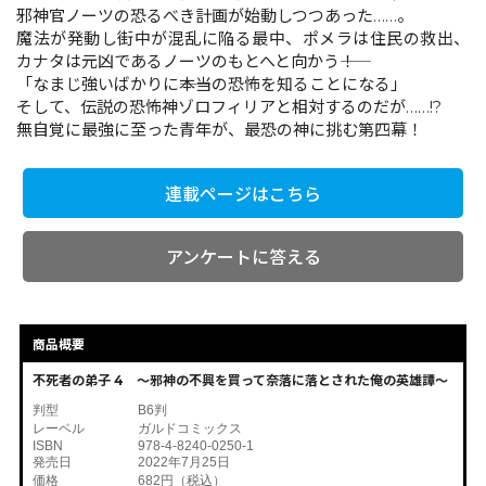
邪神官ノーツの恐るべき計画が始動しつつあった……。
魔法が発動し街中が混乱に陥る最中、ポメラは住民の救出、
カナタは元凶であるノーツのもとへと向かう――！
コミックエッセイ
「なまじ強いばかりに――本当の恐怖を知ることになる」
そして、伝説の恐怖神ゾロフィリアと相対するのだが……!?
閉じる
無自覚に最強に至った青年が、最恐の神に挑む第四幕！
連載ページはこちら
アンケートに答える
商品概要
不死者の弟子 4 ～邪神の不興を買って奈落に落とされた俺の英雄譚～
判型
B6判
レーベル
ガルドコミックス
ISBN
978-4-8240-0250-1
発売日
2022年7月25日
価格
682円（税込）