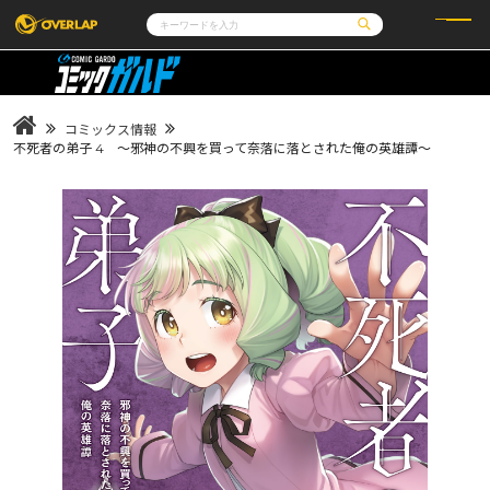
コミック
ライトノベル
コミックガルド
文庫
コミッククリエ
ノベルス
コミックス情報
LiQulle
ノベルスf
ラブパルフェ
ロサージュノベルス
不死者の弟子 4 ～邪神の不興を買って奈落に落とされた俺の英雄譚～
その他
通販・NEWS
コミックエッセイ
OVERLAP STORE
ポケットモンスター
オーバーラップ広報室
アニメ
ゲーム
企業
会社概要
オーバーラップ文庫
採用情報
アクセス
オーバーラップホールディングス
お問い合わせはこちら
オーバーラップノベルス
オーバーラップノベルスf