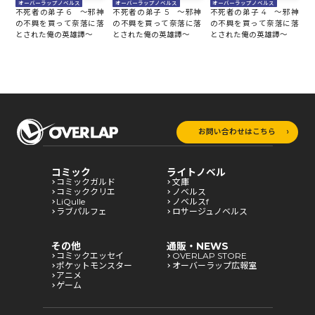
オーバーラップノベルス
オーバーラップノベルス
オーバーラップノベルス
神
不死者の弟子 6 ～邪神
不死者の弟子 5 ～邪神
不死者の弟子 4 ～邪神
不
落
の不興を買って奈落に落
の不興を買って奈落に落
の不興を買って奈落に落
とされた俺の英雄譚～
とされた俺の英雄譚～
とされた俺の英雄譚～
と
お問い合わせはこちら
コミック
ライトノベル
コミックガルド
文庫
コミッククリエ
ノベルス
LiQulle
ノベルスf
ラブパルフェ
ロサージュノベルス
その他
通販・NEWS
コミックエッセイ
OVERLAP STORE
ポケットモンスター
オーバーラップ広報室
アニメ
ゲーム