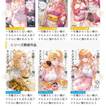
オーバーラップ文庫
オ
オーバーラップ文庫
オーバーラップ文庫
一生働きたくない俺が、
一
、
一生働きたくない俺が、
一生働きたくない俺が、
クラスメイトの大人気ア
ク
ア
クラスメイトの大人気ア
クラスメイトの大人気ア
イドルに懐かれたら 8
イ
9
イドルに懐かれたら 7
イドルに懐かれたら 6
国民的美少女アイドルた
美
全
国民的美少女アイドルた
国民的美少女アイドルた
シリーズ関連作品
ちと温泉旅行に行ってき
イ
に
ちは夢の舞台に立つそう
ちとのクリスマス
ます
です
コミックガルド
コミックガルド
コミックガルド
コ
、
一生働きたくない俺が、
一生働きたくない俺が、
一生働きたくない俺が、
一
ア
クラスメイトの大人気ア
クラスメイトの大人気ア
クラスメイトの大人気ア
ク
イドルに懐かれたら 5
イドルに懐かれたら 4
イドルに懐かれたら 3
イ