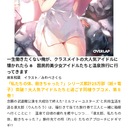
ロサージュノベルス
コミックガルド
一生働きたくない俺が、クラスメイトの大人気アイドルに
懐かれたら 8 国民的美少女アイドルたちと温泉旅行に行
コミッククリエ
ってきます
岸本和葉 イラスト／みわべさくら
「私たちの体、飽きちゃった？」シリーズ累計25万部（紙＋電
子）突破！大人気アイドルたちと過ごす同棲ラブコメ、第８
リキューレ
巻！
念願の武道館公演を大成功で終えた“ミルフィーユスターズ”と共同生活を
送る凛太郎（りんたろう）は、福引きで当てた旅行券で三人と一緒に箱根
へ行くことに！ 温泉で日頃の疲れを癒やしつつ……「凛太郎、私たちの
コミックパルフェ
体、飽きちゃった？」――旅行先での玲（れい）たちのアプローチにドギマ
ギ!?