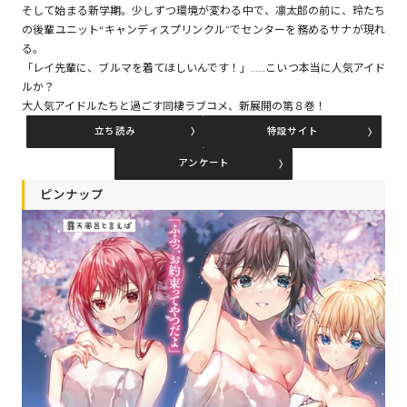
そして始まる新学期。少しずつ環境が変わる中で、凛太郎の前に、玲たち
の後輩ユニット“キャンディスプリンクル”でセンターを務めるサナが現れ
る。
コミックエッセイ
「レイ先輩に、ブルマを着てほしいんです！」……こいつ本当に人気アイド
ルか？
閉じる
大人気アイドルたちと過ごす同棲ラブコメ、新展開の第８巻！
立ち読み
特設サイト
アンケート
ピンナップ