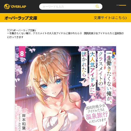
文庫サイトはこちら
コミック
ライトノベル
コミックガルド
文庫
TOP
オーバーラップ文庫
コミッククリエ
ノベルス
一生働きたくない俺が、クラスメイトの大人気アイドルに懐かれたら 8 国民的美少女アイドルたちと温泉旅行
LiQulle
ノベルスf
に行ってきます
ラブパルフェ
ロサージュノベルス
その他
通販・NEWS
コミックエッセイ
OVERLAP STORE
ポケットモンスター
オーバーラップ広報室
アニメ
ゲーム
企業
会社概要
オーバーラップ文庫
採用情報
アクセス
オーバーラップホールディングス
お問い合わせはこちら
オーバーラップノベルス
オーバーラップノベルスf