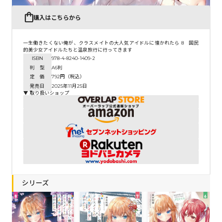
購入はこちらから
一生働きたくない俺が、クラスメイトの大人気アイドルに懐かれたら 8 国民
的美少女アイドルたちと温泉旅行に行ってきます
ISBN
978-4-8240-1409-2
判 型
A6判
定 価
792円（税込）
発売日
2025年11月25日
▼ 取り扱いショップ
シリーズ