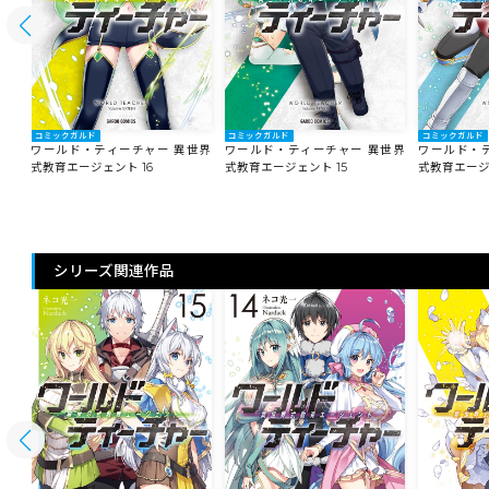
コミックガルド
コミックガルド
コミックガルド
世界
ワールド・ティーチャー 異世界
ワールド・ティーチャー 異世界
ワールド・
式教育エージェント 16
式教育エージェント 15
式教育エージ
シリーズ関連作品