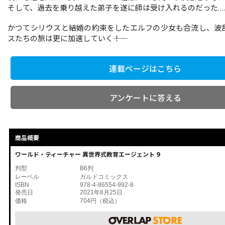
そして、過去を乗り越えた弟子を遂に師は受け入れるのだった…
かつてシリウスと結婚の約束をしたエルフの少女も合流し、波
スたちの旅は更に加速していく――！
連載ページはこちら
アンケートに答える
商品概要
ワールド・ティーチャー 異世界式教育エージェント 9
判型
B6判
レーベル
ガルドコミックス
ISBN
978-4-86554-992-8
発売日
2021年8月25日
価格
704円（税込）