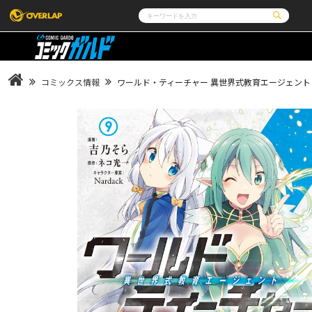
コミック
ライトノベル
コミックガルド
文庫
コミッククリエ
ノベルス
コミックス情報
ワールド・ティーチャー 異世界式教育エージェント 
LiQulle
ノベルスf
ラブパルフェ
ロサージュノベルス
その他
通販・NEWS
コミックエッセイ
OVERLAP STORE
ポケットモンスター
オーバーラップ広報室
アニメ
ゲーム
企業
会社概要
オーバーラップ文庫
オーバーラップノベルス
採用情報
アクセス
オーバーラップホールディングス
お問い合わせは
オーバーラップノベルスf
ロサージュノベルス
コミックガルド
コミッククリエ