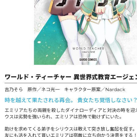
リキューレ
コミックパルフェ
コミックエッセイ
閉じる
ワールド・ティーチャー 異世界式教育エージェン
吉乃そら 原作／ネコ光一 キャラクター原案／Nardack
時を越えて果たされる再会。 貴女たち覚悟しなさい
エミリアたちの両親を殺したダイナローディアと対決の時を迎
ウスは劣勢を強いられ、エミリアは恐怖で動けずにいた。
助けを求めてくる弟子をシリウスは敢えて突き放し奮起を促す。
友にも活を入れて貰いエミリアは宿敵に立ち向かう決意をする