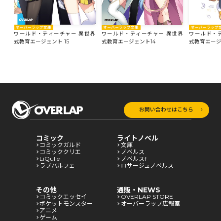
オーバーラップ
オーバーラップ文庫
オーバーラップ文庫
ワールド・
世界
ワールド・ティーチャー 異世界
ワールド・ティーチャー 異世界
式教育エージェ
式教育エージェント 15
式教育エージェント14
お問い合わせはこちら
コミック
ライトノベル
コミックガルド
文庫
コミッククリエ
ノベルス
LiQulle
ノベルスf
ラブパルフェ
ロサージュノベルス
その他
通販・NEWS
コミックエッセイ
OVERLAP STORE
ポケットモンスター
オーバーラップ広報室
アニメ
ゲーム