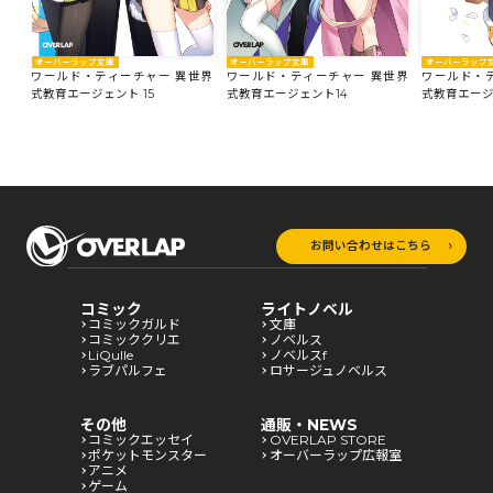
オーバーラップ
オーバーラップ文庫
オーバーラップ文庫
ワールド・
世界
ワールド・ティーチャー 異世界
ワールド・ティーチャー 異世界
式教育エージェ
式教育エージェント 15
式教育エージェント14
お問い合わせはこちら
コミック
ライトノベル
コミックガルド
文庫
コミッククリエ
ノベルス
LiQulle
ノベルスf
ラブパルフェ
ロサージュノベルス
その他
通販・NEWS
コミックエッセイ
OVERLAP STORE
ポケットモンスター
オーバーラップ広報室
アニメ
ゲーム