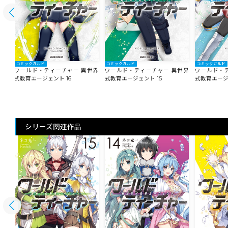
コミックガルド
コミックガルド
コミックガルド
世界
ワールド・ティーチャー 異世界
ワールド・ティーチャー 異世界
ワールド・
式教育エージェント 16
式教育エージェント 15
式教育エージ
シリーズ関連作品