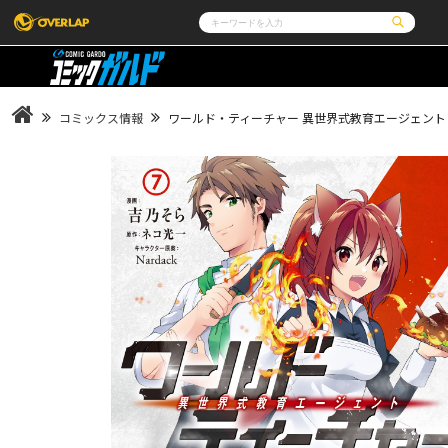
コミック
ライトノベル
コミックガルド
文庫
コミッククリエ
ノベルス
コミックス情報
ワールド・ティーチャー 異世界式教育エージェント 
LiQulle
ノベルスf
ラブパルフェ
ロサージュノベルス
その他
通販・NEWS
コミックエッセイ
OVERLAP STORE
ポケットモンスター
オーバーラップ広報室
アニメ
ゲーム
企業
会社概要
オーバーラップ文庫
オーバーラップノベルス
採用情報
アクセス
オーバーラップホールディングス
お問い合わせは
オーバーラップノベルスf
ロサージュノベルス
コミックガルド
コミッククリエ