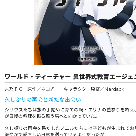
リキューレ
コミックパルフェ
コミックエッセイ
閉じる
ワールド・ティーチャー 異世界式教育エージェン
吉乃そら 原作／ネコ光一 キャラクター原案／Nardack
久しぶりの再会と新たな出会い
シリウスたちは旅の手始めに育ての親・エリナの墓参りを終え
が自慢の料理を振る舞う店へと向かっていた。
久し振りの再会を果たしたノエルたちには子どもが生まれてお
賑やかで愛おしい日常を送っているようだったが……