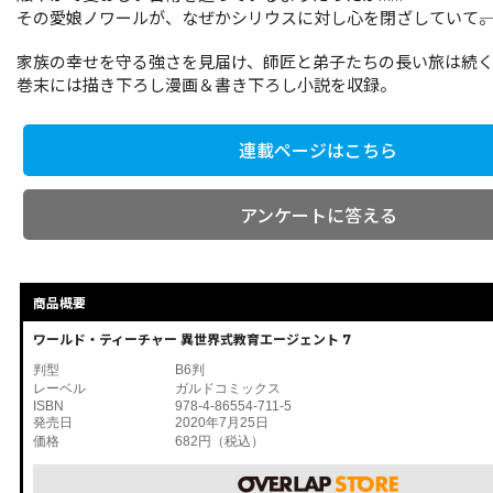
その愛娘ノワールが、なぜかシリウスに対し心を閉ざしていて――
家族の幸せを守る強さを見届け、師匠と弟子たちの長い旅は続
巻末には描き下ろし漫画＆書き下ろし小説を収録。
連載ページはこちら
アンケートに答える
商品概要
ワールド・ティーチャー 異世界式教育エージェント 7
判型
B6判
レーベル
ガルドコミックス
ISBN
978-4-86554-711-5
発売日
2020年7月25日
価格
682円（税込）