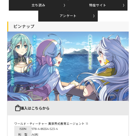
立ち読み
特設サイト
アンケート
コミックエッセイ
ピンナップ
閉じる
購入はこちらから
ワールド・ティーチャー 異世界式教育エージェント 11
ISBN
978-4-86554-523-4
判 型
A6判