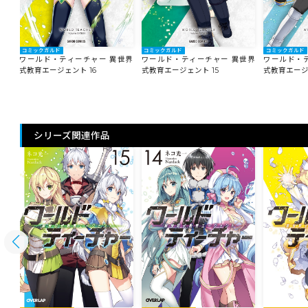
コミックガルド
コミックガルド
コミックガルド
世界
ワールド・ティーチャー 異世界
ワールド・ティーチャー 異世界
ワールド・
式教育エージェント 16
式教育エージェント 15
式教育エージ
シリーズ関連作品