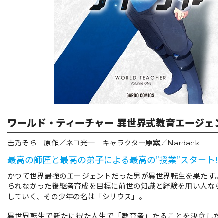
リキューレ
コミックパルフェ
コミックエッセイ
閉じる
ワールド・ティーチャー 異世界式教育エージェン
吉乃そら 原作／ネコ光一 キャラクター原案／Nardack
最高の師匠と最高の弟子による最高の”授業”スタート!
かつて世界最強のエージェントだった男が異世界転生を果たす
られなかった後継者育成を目標に前世の知識と経験を用い人な
していく、その少年の名は「シリウス」。
異世界転生で新たに得た人生で「教育者」たることを決意し