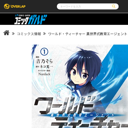
コミック
ライトノベル
コミックガルド
文庫
コミッククリエ
ノベルス
コミックス情報
ワールド・ティーチャー 異世界式教育エージェント 
LiQulle
ノベルスf
ラブパルフェ
ロサージュノベルス
その他
通販・NEWS
コミックエッセイ
OVERLAP STORE
ポケットモンスター
オーバーラップ広報室
アニメ
ゲーム
企業
会社概要
オーバーラップ文庫
オーバーラップノベルス
採用情報
アクセス
オーバーラップホールディングス
お問い合わせは
オーバーラップノベルスf
ロサージュノベルス
コミックガルド
コミッククリエ