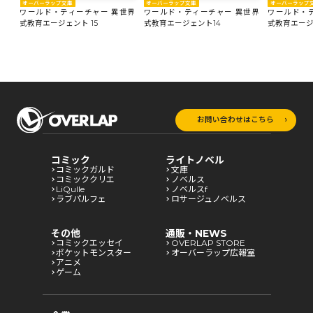
オーバーラップ
オーバーラップ文庫
オーバーラップ文庫
ワールド・
世界
ワールド・ティーチャー 異世界
ワールド・ティーチャー 異世界
式教育エージェ
式教育エージェント 15
式教育エージェント14
お問い合わせはこちら
コミック
ライトノベル
コミックガルド
文庫
コミッククリエ
ノベルス
LiQulle
ノベルスf
ラブパルフェ
ロサージュノベルス
その他
通販・NEWS
コミックエッセイ
OVERLAP STORE
ポケットモンスター
オーバーラップ広報室
アニメ
ゲーム