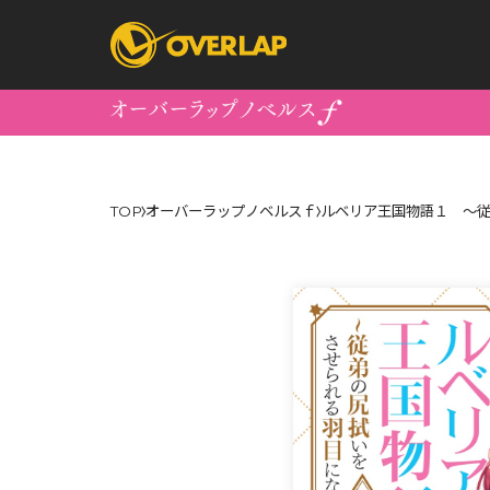
コミック
ライトノベ
TOP
オーバーラップノベルスｆ
ルベリア王国物語１ ～
コミックガルド
文庫
コミッククリエ
ノベルス
LiQulle
ノベルスf
ラブパルフェ
ロサージュノベル
オーバーラップ文庫
オーバ
コミッククリエ