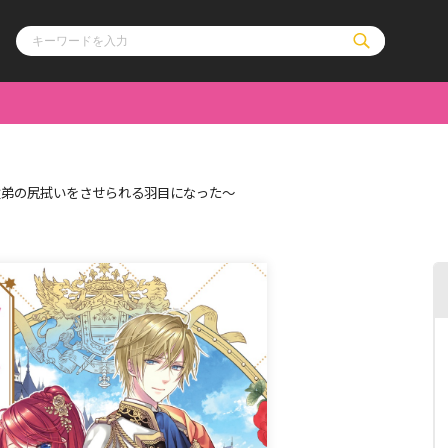
ル
その他
通販・NEW
従弟の尻拭いをさせられる羽目になった～
コミックエッセイ
OVERLAP STOR
ポケットモンスター
オーバーラップ広
アニメ
ス
ゲーム
ーラップノベルス
オーバーラップノベルスf
ロサージュノ
リキューレ
コミックパルフェ