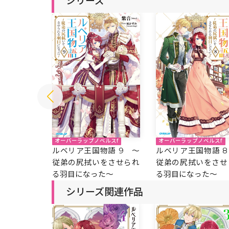
シリーズ
ルスf
オーバーラップノベルスf
オーバーラップノベルスf
語 10 ～
ルベリア王国物語 9 ～
ルベリア王国物語 8
をさせられ
従弟の尻拭いをさせられ
従弟の尻拭いをさせ
た～
る羽目になった～
る羽目になった～
シリーズ関連作品