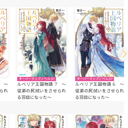
オーバーラップノベルスf
オーバーラップノベルスf
 ～
ルベリア王国物語 7 ～
ルベリア王国物語 6 ～
られ
従弟の尻拭いをさせられ
従弟の尻拭いをさせられ
る羽目になった～
る羽目になった～