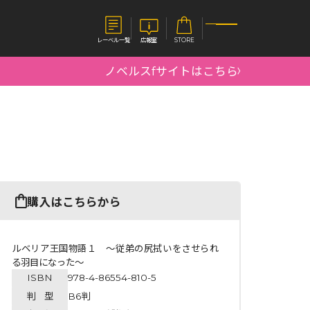
レーベル一覧
広報室
STORE
ノベルスfサイトはこちら
S
企業
E
会社概要
報室
採用情報
アクセス
オーバーラップホールディングス
ベルス
コミックガルド
購入はこちらから
お問い合わせはこちら
ルベリア王国物語１ ～従弟の尻拭いをさせられ
る羽目になった～
ISBN
978-4-86554-810-5
コミックエッセイ
判 型
B6判