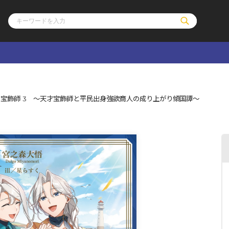
ル
その他
通販・NEW
宝飾師 3 ～天才宝飾師と平民出身強欲商人の成り上がり傾国譚～
コミックエッセイ
OVERLAP STOR
ポケットモンスター
オーバーラップ広
アニメ
ス
ゲーム
ーラップノベルス
オーバーラップノベルスf
ロサージュノ
リキューレ
コミックパルフェ