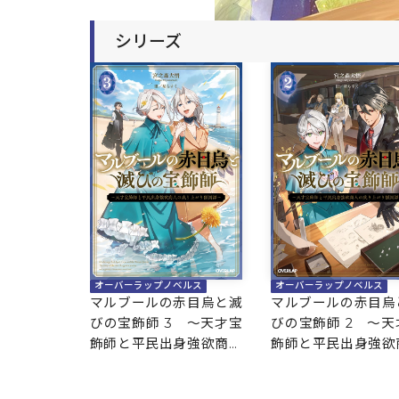
シリーズ
オーバーラップノベルス
オーバーラップノベルス
マルブールの赤目烏と滅
マルブールの赤目烏
びの宝飾師 3 ～天才宝
びの宝飾師 2 ～天
飾師と平民出身強欲商人
飾師と平民出身強欲
の成り上がり傾国譚～
の成り上がり傾国譚