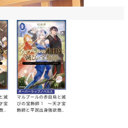
オーバーラップノベルス
と滅
マルブールの赤目烏と滅
才宝
びの宝飾師 1 ～天才宝
商人
飾師と平民出身強欲商人
～
の成り上がり傾国譚～