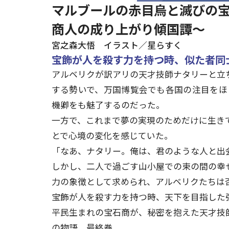
マルブールの赤目烏と滅びの宝
商人の成り上がり傾国譚～
宮之森大悟 イラスト／星らすく
宝飾が人を殺す力を持つ時、似た者同士
アルベリクが訳アリの天才技師ナタリーと立
する勢いで、万国博覧会でも各国の注目をほ
機卿をも魅了するのだった。
一方で、これまで夢の実現のためだけに生き
とで心境の変化を感じていた。
「なあ、ナタリー。俺は、君のような人と出
しかし、二人で過ごす山小屋での束の間の幸
力の象徴として求められ、アルベリクたちは
宝飾が人を殺す力を持つ時、天下を目指した
平民生まれの宝石商が、秘密を抱えた天才技師
の物語、最終巻。