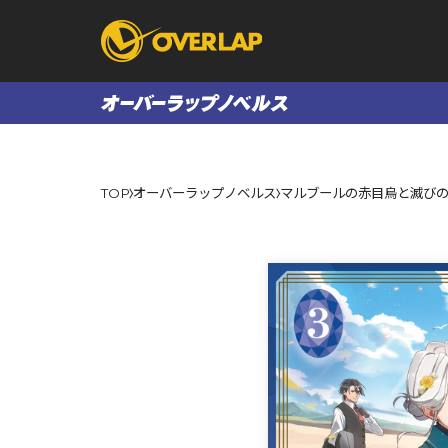
コミック
ライトノベ
TOP
オーバーラップノベルス
マルブールの赤目烏と滅びの
コミックガルド
文庫
コミッククリエ
ノベルス
LiQulle
ノベルスf
ラブパルフェ
ロサージュノベル
オーバーラップ文庫
オーバ
コミッククリエ