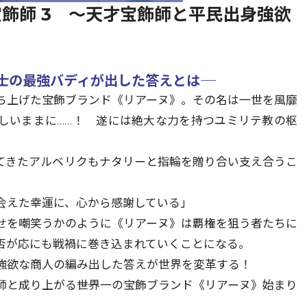
飾師 3 ～天才宝飾師と平民出身強欲
の最強バディが出した答えとは――
ち上げた宝飾ブランド《リアーヌ》。その名は一世を風靡
しいままに……！ 遂には絶大な力を持つユミリテ教の枢
てきたアルベリクもナタリーと指輪を贈り合い支え合うこ
会えた幸運に、心から感謝している」
せを嘲笑うかのように《リアーヌ》は覇権を狙う者たちに
否が応にも戦禍に巻き込まれていくことになる。
強欲な商人の編み出した答えが世界を変革する！
と成り上がる――世界一の宝飾ブランド《リアーヌ》始まり