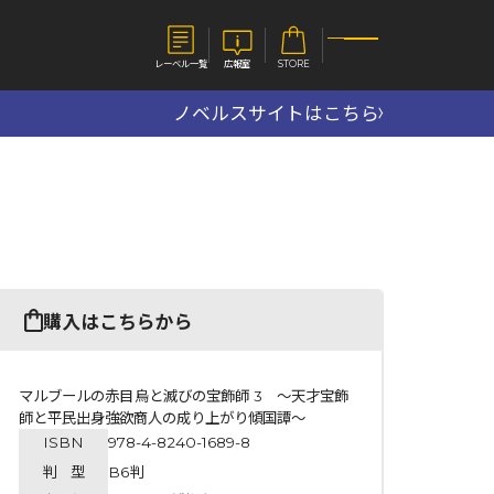
レーベル一覧
広報室
STORE
ノベルスサイトはこちら
S
企業
E
会社概要
報室
採用情報
アクセス
オーバーラップホールディングス
ベルス
コミックガルド
購入はこちらから
お問い合わせはこちら
マルブールの赤目烏と滅びの宝飾師 3 ～天才宝飾
師と平民出身強欲商人の成り上がり傾国譚～
ISBN
978-4-8240-1689-8
コミックエッセイ
判 型
B6判