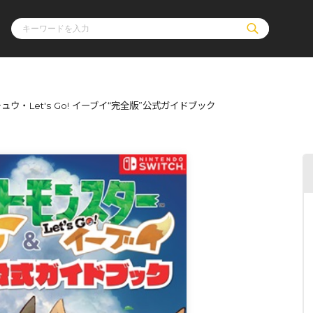
チュウ・Let's Go! イーブイ“完全版”公式ガイドブック
ル
その他
通販・NEW
コミックエッセイ
OVERLAP STOR
ポケットモンスター
オーバーラップ広
アニメ
ス
ゲーム
ーラップノベルス
オーバーラップノベルスf
ロサージュノ
リキューレ
コミックパルフェ