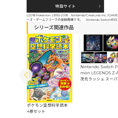
特設サイト
c2018 Pokemon. c1995-2018 Nintendo/Creatures
ーズ・ゲームフリークの登録商標です。 Nintendo Switchのロゴ
シリーズ関連作品
Nintendo Switch 
mon LEGENDS Z-
次元ラッシュ スーパ
ュージック・コンプ
ト
ぜんこく図
ポケモン空想科学読本
4巻セット