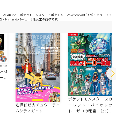
 Inc. /GAME FREAK inc. ポケットモンスター・ポケモン・Pokemonは任天堂・クリーチャ
・Nintendo Switchは任天堂の商標です。
Poke
A+M
ーミ
リー
ポケットモンスター スカ
ーレット・バイオレッ
名探偵ピカチュウ ライ
ト ゼロの秘宝 公式ガ
ムシティガイド