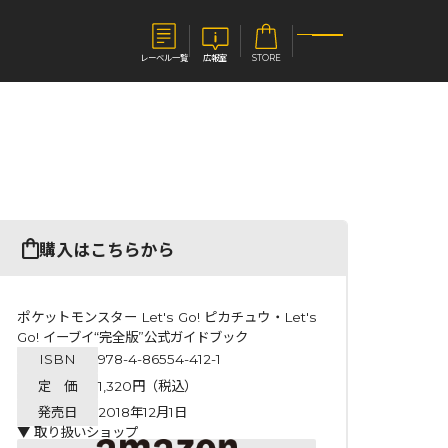
レーベル一覧
広報室
STORE
S
企業
E
会社概要
報室
採用情報
アクセス
購入はこちらから
オーバーラップホールディングス
ベルス
コミックガルド
お問い合わせはこちら
ポケットモンスター Let's Go! ピカチュウ・Let's
Go! イーブイ“完全版”公式ガイドブック
ISBN
978-4-86554-412-1
定 価
1,320円（税込）
コミックエッセイ
発売日
2018年12月1日
▼ 取り扱いショップ