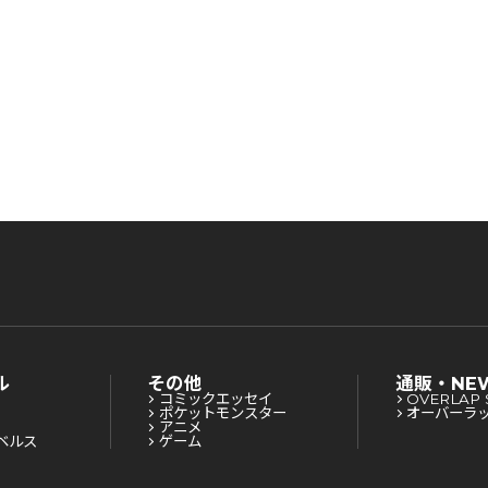
イドブック 完全ストー
リー攻略
ル
その他
通販・NE
コミックエッセイ
OVERLAP 
ポケットモンスター
オーバーラ
アニメ
ベルス
ゲーム