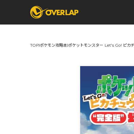
TOP
ポケモン攻略本
ポケットモンスター Let's Go! ピカ
コミック
ライトノベ
コミックガルド
文庫
コミッククリエ
ノベルス
LiQulle
ノベルスf
ラブパルフェ
ロサージュノベル
オーバーラップ文庫
オーバ
コミッククリエ