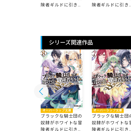
ギルドに引き抜
険者ギルドに引き抜
険者ギルドに引き
てSランクにな
かれてSランクにな
かれてSランクに
た 11
りました 10
りました 9
シリーズ関連作品
バーラップ文庫
オーバーラップ文庫
オーバーラップ文庫
ックな騎士団の
ブラックな騎士団の
ブラックな騎士団
がホワイトな冒
奴隷がホワイトな冒
奴隷がホワイトな
ギルドに引き抜
険者ギルドに引き抜
険者ギルドに引き