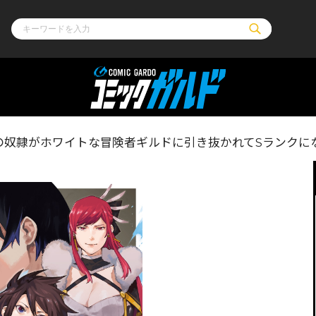
ル
その他
通販・NEW
の奴隷がホワイトな冒険者ギルドに引き抜かれてSランクにな
コミックエッセイ
OVERLAP STOR
ポケットモンスター
オーバーラップ広
アニメ
ス
ゲーム
ーラップノベルス
オーバーラップノベルスf
ロサージュノ
リキューレ
コミックパルフェ