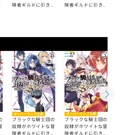
抜
険者ギルドに引き抜
険者ギルドに引き抜
険者ギ
な
かれてSランクにな
かれてSランクにな
かれて
りました 8
りました 7
りました
オーバー
オーバーラップ文庫
オーバーラップ文庫
ブラッ
の
ブラックな騎士団の
ブラックな騎士団の
奴隷が
冒
奴隷がホワイトな冒
奴隷がホワイトな冒
険者ギ
抜
険者ギルドに引き抜
険者ギルドに引き抜