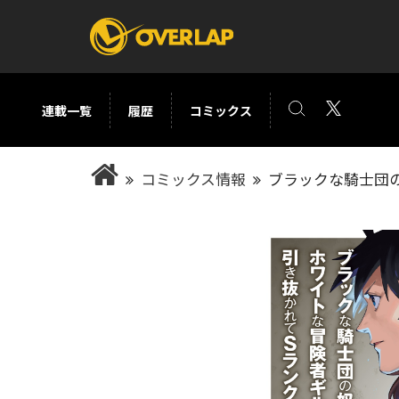
連載一覧
履歴
コミックス
コミック
ライトノベ
コミックス情報
ブラックな騎士団
コミックガルド
文庫
コミッククリエ
ノベルス
LiQulle
ノベルスf
ラブパルフェ
ロサージュノベル
オーバーラップ文庫
オーバ
コミッククリエ