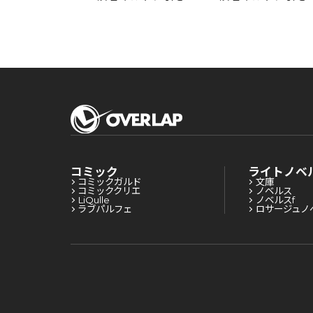
てSランクにな
かれてSランクにな
かれてSランクに
した 9
りました 8
りました 7
コミック
ライトノベ
コミックガルド
文庫
コミッククリエ
ノベルス
LiQulle
ノベルスf
ラブパルフェ
ロサージュノ