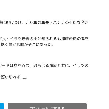
機に駆けつけ、元０軍の軍長・バシナの不穏な動き
長・イラツ――忠義の士と知られるも捕虜虐待の噂を
を抱く静かな瞳がそこにあった。
ジードは息を呑む。散らばる血痕と共に、イラツの
疑い切れず……。
アンケートに答える