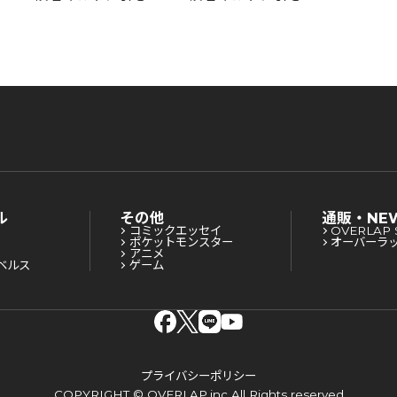
かれて
な
かれてSランクにな
かれてSランクにな
りました
りました 5
りました 6
ル
その他
通販・NE
コミックエッセイ
OVERLAP 
ポケットモンスター
オーバーラ
アニメ
ベルス
ゲーム
プライバシーポリシー
COPYRIGHT © OVERLAP,inc All Rights reserved