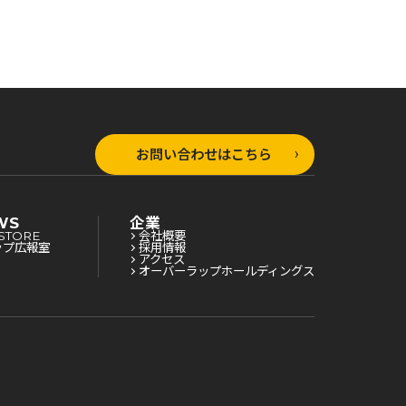
Sランクにな
かれてSランクにな
かれてSランクにな
 4
りました 3
りました2
お問い合わせはこちら
WS
企業
STORE
会社概要
ップ広報室
採用情報
アクセス
オーバーラップホールディングス