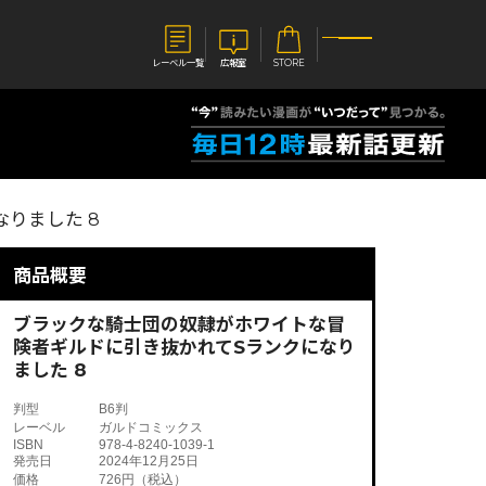
レーベル一覧
広報室
STORE
S
企業
りました 8
E
会社概要
報室
採用情報
アクセス
商品概要
オーバーラップホールディングス
ベルス
コミックガルド
お問い合わせはこちら
ブラックな騎士団の奴隷がホワイトな冒
険者ギルドに引き抜かれてSランクになり
ました 8
判型
B6判
レーベル
ガルドコミックス
コミックエッセイ
ISBN
978-4-8240-1039-1
発売日
2024年12月25日
価格
726円（税込）