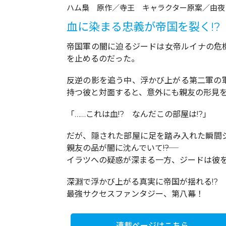
ハム梟 原作／寺王 キャラクター原案／由夜
血に染まる忠義が帝国を裂く!?
帝国軍の闇に迫るジードは女帝ルイナの危
を止めるのだった。
反逆の影を追う中、浮かび上がる第二軍の軍
持つ彼と対面すると、意外にも親友の形見
「……これは血!? なんだこの部屋は!?」
だが、隠された部屋に足を踏み入れた瞬間
親友の品が闇に沈んでいて――!?
イラツへの疑惑が深まる一方、ジードは彼を
深淵で浮かび上がる真実に帝国が揺れる!?
最強サクセスファンタジー、第八幕！
連載ページはこちら