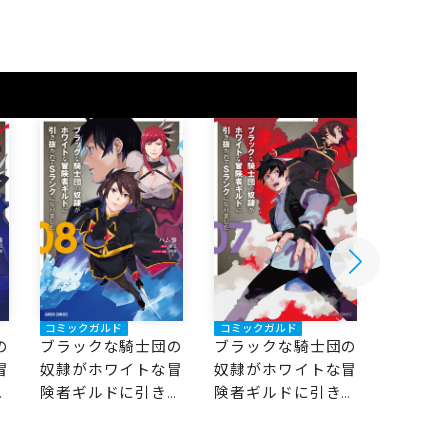
コミックガルド
コミックガルド
コミック
の
ブラックな騎士団の
ブラックな騎士団の
ブラッ
冒
奴隷がホワイトな冒
奴隷がホワイトな冒
奴隷が
抜
険者ギルドに引き抜
険者ギルドに引き抜
険者ギ
な
かれてSランクにな
かれてSランクにな
かれて
りました 8
りました 7
りました