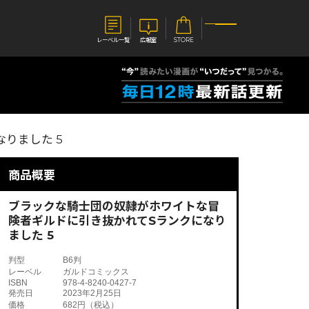
レーベル一覧
広報室
STORE
S
企業
りました 5
E
会社概要
報室
採用情報
アクセス
商品概要
オーバーラップホールディングス
ベルス
コミックガルド
お問い合わせはこちら
ブラックな騎士団の奴隷がホワイトな冒
険者ギルドに引き抜かれてSランクになり
ました 5
判型
B6判
レーベル
ガルドコミックス
コミックエッセイ
ISBN
978-4-8240-0427-7
発売日
2023年2月25日
価格
682円（税込）