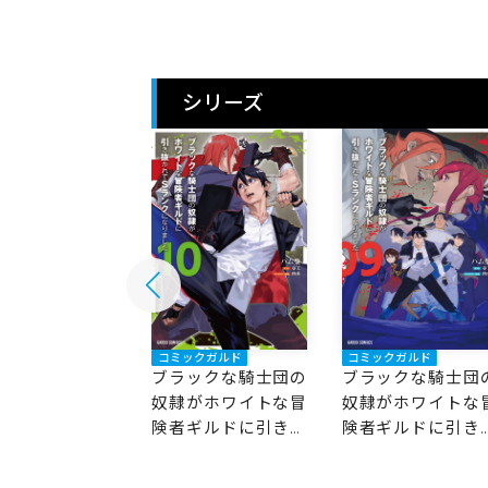
シリーズ
ックガルド
コミックガルド
コミックガルド
ックな騎士団の
ブラックな騎士団の
ブラックな騎士団
がホワイトな冒
奴隷がホワイトな冒
奴隷がホワイトな
ギルドに引き抜
険者ギルドに引き抜
険者ギルドに引き
てSランクにな
かれてSランクにな
かれてSランクに
た 11
りました 10
りました 9