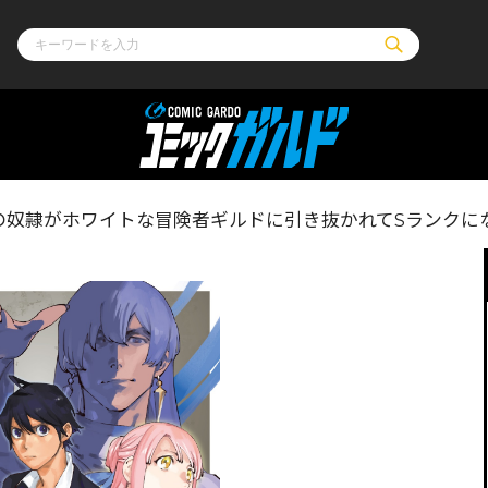
ル
その他
通販・NEW
奴隷がホワイトな冒険者ギルドに引き抜かれてSランクにな
コミックエッセイ
OVERLAP STOR
ポケットモンスター
オーバーラップ広
アニメ
ス
ゲーム
ーラップノベルス
オーバーラップノベルスf
ロサージュノ
リキューレ
コミックパルフェ