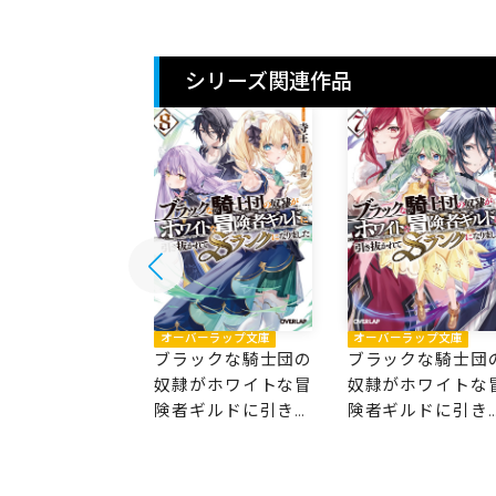
シリーズ関連作品
バーラップ文庫
オーバーラップ文庫
オーバーラップ文庫
ックな騎士団の
ブラックな騎士団の
ブラックな騎士団
がホワイトな冒
奴隷がホワイトな冒
奴隷がホワイトな
ギルドに引き抜
険者ギルドに引き抜
険者ギルドに引き
てSランクにな
かれてSランクにな
かれてSランクに
した 9
りました 8
りました 7