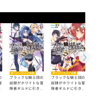
オーバー
オーバーラップ文庫
オーバーラップ文庫
ブラッ
の
ブラックな騎士団の
ブラックな騎士団の
奴隷が
冒
奴隷がホワイトな冒
奴隷がホワイトな冒
険者ギ
抜
険者ギルドに引き抜
険者ギルドに引き抜
かれて
な
かれてSランクにな
かれてSランクにな
りました
りました 5
りました 6