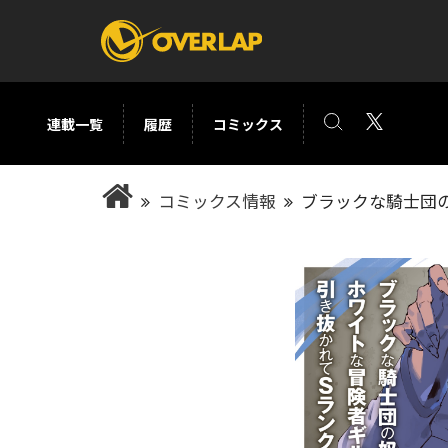
連載一覧
履歴
コミックス
コミック
ライトノベ
コミックス情報
ブラックな騎士団の
コミックガルド
文庫
コミッククリエ
ノベルス
LiQulle
ノベルスf
ラブパルフェ
ロサージュノベル
オーバーラップ文庫
オーバ
コミッククリエ