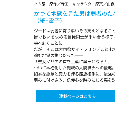
ハム梟 原作／寺王 キャラクター原案／由夜
かつて地獄を見た男は弱者のため
（紙+電子）
ジードは弱者に寄り添いその支えとなるこ
街で救いを求める信徒同士が争い合う様子
会へ赴くことに。
だが、そこは大司祭ザイ・フォンデこと七
論む地獄の集会だった――
「聖女ソリアの首を土産に魔王となる！」
ついに本格化した魔族の人間世界への侵略
凶暴な悪意と魔力を誇る魔族相手に、最強の元
弱みに付け込み、信仰心を踏みにじる悪を
連載ページはこちら