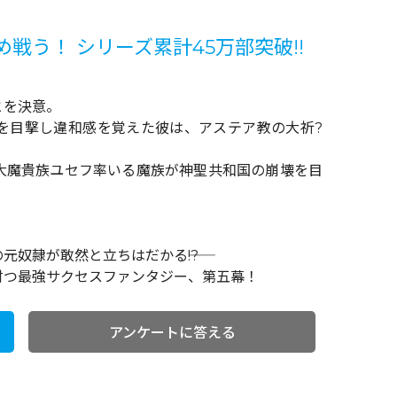
戦う！ シリーズ累計45万部突破!!
とを決意。
を目撃し違和感を覚えた彼は、アステア教の大祈?
大魔貴族ユセフ率いる魔族が神聖共和国の崩壊を目
。
奴隷が敢然と立ちはだかる――!?
討つ最強サクセスファンタジー、第五幕！
アンケートに答える