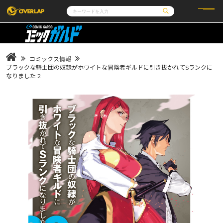
コミック
ライトノベル
コミックガルド
文庫
コミッククリエ
ノベルス
コミックス情報
LiQulle
ノベルスf
ラブパルフェ
ロサージュノベルス
ブラックな騎士団の奴隷がホワイトな冒険者ギルドに引き抜かれてSランクに
その他
通販・NEWS
なりました 2
コミックエッセイ
OVERLAP STORE
ポケットモンスター
オーバーラップ広報室
アニメ
ゲーム
企業
会社概要
オーバーラップ文庫
採用情報
アクセス
オーバーラップホールディングス
お問い合わせはこちら
オーバーラップノベルス
オーバーラップノベルスf