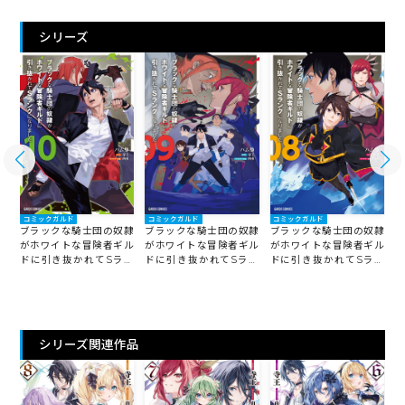
シリーズ
コミックガルド
コミックガルド
コミックガルド
隷
ブラックな騎士団の奴隷
ブラックな騎士団の奴隷
ブラックな騎士団の奴隷
ル
がホワイトな冒険者ギル
がホワイトな冒険者ギル
がホワイトな冒険者ギル
ン
ドに引き抜かれてSラン
ドに引き抜かれてSラン
ドに引き抜かれてSラン
クになりました 10
クになりました 9
クになりました 8
ク
シリーズ関連作品