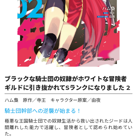
ロサージュノベルス
コミックガルド
コミッククリエ
ブラックな騎士団の奴隷がホワイトな冒険者
ギルドに引き抜かれてSランクになりました 2
リキューレ
ハム梟 原作／寺王 キャラクター原案／由夜
騎士団幹部への逆襲が始まる！
極悪な王国騎士団での奴隷生活から救い出されたジードは人
間離れした能力で活躍し、冒険者として認められ始めてい
コミックパルフェ
た。