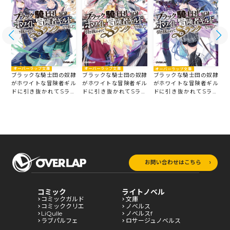
オーバーラップ文庫
オーバーラップ文庫
オーバーラップ文庫
隷
ブラックな騎士団の奴隷
ブラックな騎士団の奴隷
ブラックな騎士団の奴隷
ル
がホワイトな冒険者ギル
がホワイトな冒険者ギル
がホワイトな冒険者ギル
ン
ドに引き抜かれてSラン
ドに引き抜かれてSラン
ドに引き抜かれてSラン
クになりました 8
クになりました 7
ク
クになりました 6
お問い合わせはこちら
コミック
ライトノベル
コミックガルド
文庫
コミッククリエ
ノベルス
LiQulle
ノベルスf
ラブパルフェ
ロサージュノベルス