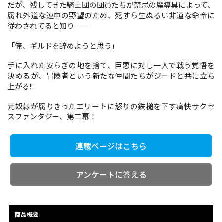
だが、残してきた騎士団の団員たちが禁忌の魔導具によって、
腐れ外道な連中の野望のため、死すら生ぬるい非道な命令に
従わされてると知り――
コミックエッセイ
「俺、ギルドを辞めようと思う」
閉じる
手に入れた安らぎの地を捨て、巨悪に対し一人で戦う覚悟を
決めるが、冒険者という新たな仲間たちがジードと共に立ち
上がる!!
元奴隷が腐りきったエリートに怒りの鉄槌を下す痛快サクセ
スファンタジー、第二幕！
連載ページはこちら
アンケートに答える
商品概要