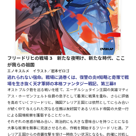
ロサージュノベルス
コミックガルド
フリードリヒの戦場 3 新たな夜明け、新たな時代、ここ
が我らの祖国
コミッククリエ
エノキスルメ イラスト／岩本ゼロゴ
逃れられない宿命。戦場に渦巻くは、復讐の炎――!!知略と奇策で戦
場を生き抜く天才軍師の本格ファンタジー戦記、第三幕!!
オストブルク砦を巡る戦いを経て、エーデルシュタイン王国の英雄マティ
アス・ホーゼンフェルト伯爵の息子として着実に戦果を重ね、さらに評価
リキューレ
を高めていくフリードリヒ。隣国アレリア王国とは依然としてにらみ合い
が続く中で与えられた次なる任務は――友好国であるリガルド帝国の大使一行
による国境視察を護衛することだった。
それぞれの思惑が絡み合い、政治的にも大きな意味合いを持つことになる
コミックパルフェ
大事な視察を無事に完遂させるため、作戦を開始するフリードリヒ達。ア
レリア王国からの奇襲攻撃を受け一時危うい状況となるも、的確に対処し