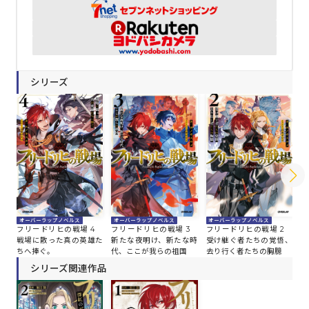
シリーズ
オーバーラップノベルス
オーバーラップノベルス
オーバーラップノベルス
オ
フリードリヒの戦場 4
フリードリヒの戦場 3
フリードリヒの戦場 2
フ
戦場に散った真の英雄た
新たな夜明け、新たな時
受け継ぐ者たちの覚悟、
若
ちへ捧ぐ。
代、ここが我らの祖国
去り行く者たちの胸臆
か
け
シリーズ関連作品