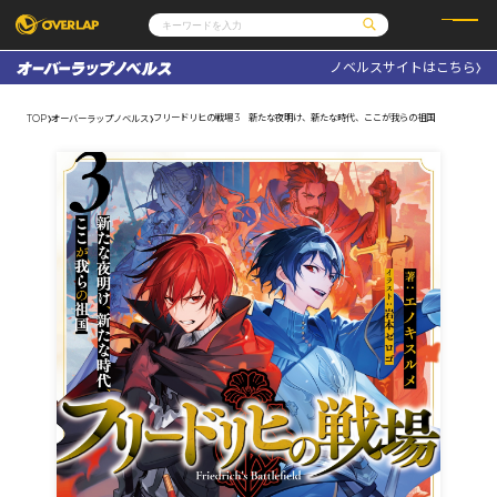
ノベルスサイトはこちら
コミック
ライトノベル
コミックガルド
文庫
フリードリヒの戦場 3 新たな夜明け、新たな時代、ここが我らの祖国
TOP
オーバーラップノベルス
コミッククリエ
ノベルス
LiQulle
ノベルスf
ラブパルフェ
ロサージュノベルス
その他
通販・NEWS
コミックエッセイ
OVERLAP STORE
ポケットモンスター
オーバーラップ広報室
アニメ
ゲーム
企業
会社概要
オーバーラップ文庫
採用情報
アクセス
オーバーラップホールディングス
お問い合わせはこちら
オーバーラップノベルス
オーバーラップノベルスf