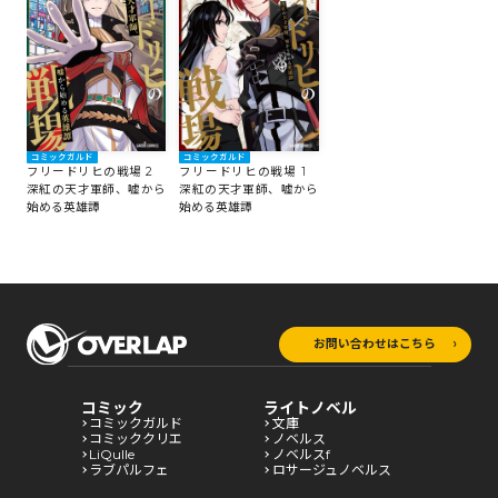
コミックガルド
コミックガルド
フリードリヒの戦場 2
フリードリヒの戦場 1
深紅の天才軍師、嘘から
深紅の天才軍師、嘘から
始める英雄譚
始める英雄譚
お問い合わせはこちら
コミック
ライトノベル
コミックガルド
文庫
コミッククリエ
ノベルス
LiQulle
ノベルスf
ラブパルフェ
ロサージュノベルス