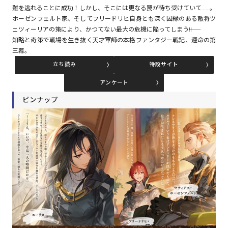
難を逃れることに成功！しかし、そこには更なる罠が待ち受けていて……。
ホーゼンフェルト家、そしてフリードリヒ自身とも深く因縁のある敵将ツ
ェツィーリアの策により、かつてない最大の危機に陥ってしまう――!!
コミックエッセイ
知略と奇策で戦場を生き抜く天才軍師の本格ファンタジー戦記、運命の第
三幕。
閉じる
立ち読み
特設サイト
アンケート
ピンナップ