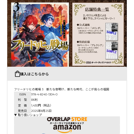
購入はこちらから
フリードリヒの戦場 3 新たな夜明け、新たな時代、ここが我らの祖国
ISBN
978-4-8240-1304-0
判 型
B6判
定 価
1,430円（税込）
発売日
2025年8月25日
▼ 取り扱いショップ