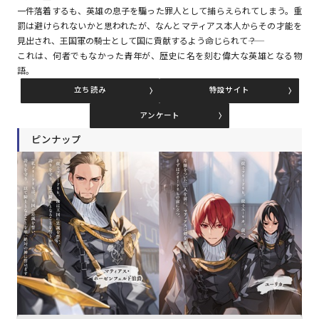
一件落着するも、英雄の息子を騙った罪人として捕らえられてしまう。重
罰は避けられないかと思われたが、なんとマティアス本人からその才能を
見出され、王国軍の騎士として国に貢献するよう命じられて――？
コミックエッセイ
これは、何者でもなかった青年が、歴史に名を刻む偉大な英雄となる物
語。
閉じる
立ち読み
特設サイト
アンケート
ピンナップ