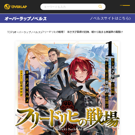
ノベルスサイトはこちら
コミック
ライトノベル
コミックガルド
文庫
フリードリヒの戦場 1 若き天才軍師の初陣、嘘から始まる英雄譚の幕開け
TOP
オーバーラップノベルス
コミッククリエ
ノベルス
LiQulle
ノベルスf
ラブパルフェ
ロサージュノベルス
その他
通販・NEWS
コミックエッセイ
OVERLAP STORE
ポケットモンスター
オーバーラップ広報室
アニメ
ゲーム
企業
会社概要
オーバーラップ文庫
採用情報
アクセス
オーバーラップホールディングス
お問い合わせはこちら
オーバーラップノベルス
オーバーラップノベルスf