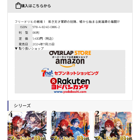
購入はこちらから
フリードリヒの戦場 1 若き天才軍師の初陣、嘘から始まる英雄譚の幕開け
ISBN
978-4-8240-0886-2
判 型
B6判
定 価
1,430円（税込）
発売日
2024年7月25日
▼ 取り扱いショップ
シリーズ