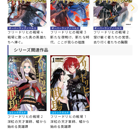
オーバーラップノベルス
オーバーラップノベルス
オーバーラップノベルス
オ
フリードリヒの戦場 4
フリードリヒの戦場 3
フリードリヒの戦場 2
フ
戦場に散った真の英雄た
新たな夜明け、新たな時
受け継ぐ者たちの覚悟、
若
ちへ捧ぐ。
代、ここが我らの祖国
去り行く者たちの胸臆
か
け
シリーズ関連作品
コミックガルド
コミックガルド
フリードリヒの戦場 2
フリードリヒの戦場 1
深紅の天才軍師、嘘から
深紅の天才軍師、嘘から
始める英雄譚
始める英雄譚