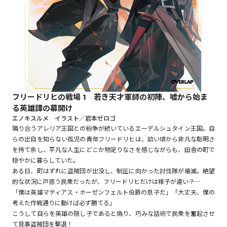
ロサージュノベルス
コミックガルド
フリードリヒの戦場 1 若き天才軍師の初陣、嘘から始ま
る英雄譚の幕開け
コミッククリエ
エノキスルメ イラスト／岩本ゼロゴ
隣り合うアレリア王国との紛争が続いているエーデルシュタイン王国。自
らの出自を知らない孤児の青年フリードリヒは、幼い頃から非凡な聡明さ
を持て余し、平凡な人生にどこか物足りなさを感じながらも、田舎の町で
穏やかに暮らしていた。
リキューレ
ある日、町はずれに盗賊団が出没し、制圧に向かった討伐隊が壊滅。絶望
的な状況に戸惑う民衆だったが、フリードリヒだけは様子が違い――？
「僕は英雄マティアス・ホーゼンフェルト伯爵の息子だ」「大丈夫、僕の
考えた作戦通りに動けば必ず勝てる」
コミックパルフェ
こうして自らを英雄の隠し子であると偽り、巧みな話術で民衆を奮起させ
て見事盗賊団を撃退！