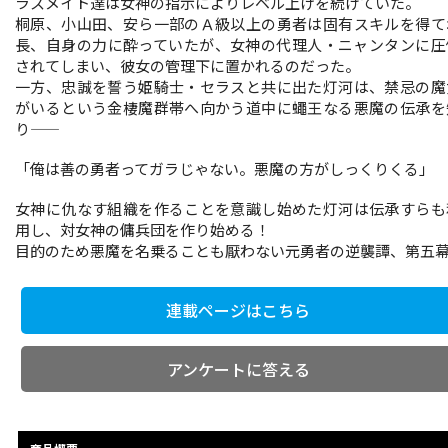
ラスメイト達は女神の指示によりレベル上げを続けていた。
桐原、小山田、安ら一部のＡ級以上の勇者は固有スキルを得て
長、自身の力に酔っていたが、女神の代理人・ニャンタンに圧
されてしまい、彼女の管理下に置かれるのだった。
一方、忠誠を誓う姫騎士・セラスと共に出た灯河は、禁忌の魔
がいるという金棲魔群帯へ向かう道中に蠅王なる悪魔の伝承を
り――
「俺は善の勇者ってガラじゃない。悪魔の方がしっくりくる」
女神に仇なす組織を作ることを意識し始めた灯河は伝承すらも
用し、対女神の傭兵団を作り始める！
目的のため悪魔を名乗ることも厭わない元勇者の逆襲譚、第五幕!
連載ページはこちら
アンケートに答える