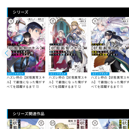
シリーズ
コミックガルド
コミックガルド
コミックガルド
キ
ハズレ枠の【状態異常スキ
ハズレ枠の【状態異常スキ
ハズレ枠の【状態異常ス
す
ル】で最強になった俺がす
ル】で最強になった俺がす
ル】で最強になった俺が
べてを蹂躙するまで 13
べてを蹂躙するまで 12
べてを蹂躙するまで 11
シリーズ関連作品