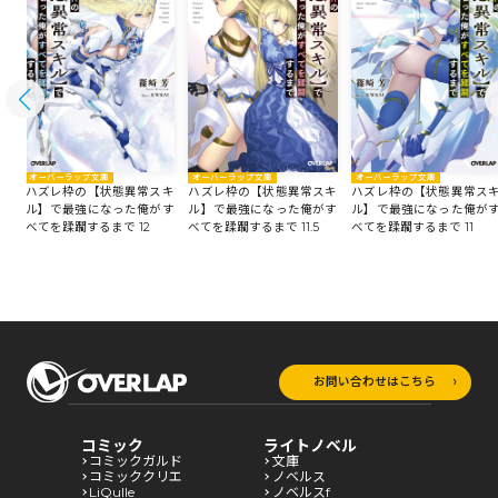
オーバーラップ文庫
オーバーラップ文庫
オーバーラップ文庫
キ
ハズレ枠の【状態異常スキ
ハズレ枠の【状態異常スキ
ハズレ枠の【状態異常ス
す
ル】で最強になった俺がす
ル】で最強になった俺がす
ル】で最強になった俺が
べてを蹂躙するまで 12
べてを蹂躙するまで 11.5
べてを蹂躙するまで 11
お問い合わせはこちら
コミック
ライトノベル
コミックガルド
文庫
コミッククリエ
ノベルス
LiQulle
ノベルスf