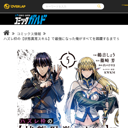
コミック
ライトノベル
コミックガルド
文庫
コミッククリエ
ノベルス
コミックス情報
LiQulle
ノベルスf
ラブパルフェ
ロサージュノベルス
ハズレ枠の【状態異常スキル】で最強になった俺がすべてを蹂躙するまで 5
その他
通販・NEWS
コミックエッセイ
OVERLAP STORE
ポケットモンスター
オーバーラップ広報室
アニメ
ゲーム
企業
会社概要
オーバーラップ文庫
オーバーラップノベルス
採用情報
アクセス
オーバーラップホールディングス
お問い合わせはこちら
オーバーラップノベルスf
ロサージュノベルス
コミックガルド
コミッククリエ