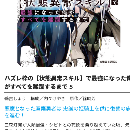
リキューレ
コミックパルフェ
コミックエッセイ
閉じる
ハズレ枠の【状態異常スキル】で最強になった
がすべてを蹂躙するまで 5
鵜吉しょう 構成／内々けやき 原作／篠崎芳
悪魔となった廃棄勇者は 忠誠の姫騎士を供に復讐の
を進む！
三森灯河が人類最強・シビトとの死闘を乗り越えていた頃、元