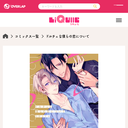
メ
ニ
コミック
ライトノベル
ュ
コミックガルド
文庫
コミッククリエ
ノベルス
ー
LiQulle
ノベルスf
コミックス一覧
ドルチェな僕らの恋について
ラブパルフェ
ロサージュノベルス
その他
通販・NEWS
コミックエッセイ
OVERLAP STORE
ポケットモンスター
オーバーラップ広報室
アニメ
ゲーム
企業
会社概要
オーバーラップ文庫
採用情報
アクセス
オーバーラップホールディングス
お問い合わせはこちら
オーバーラップノベルス
オーバーラップノベルスf