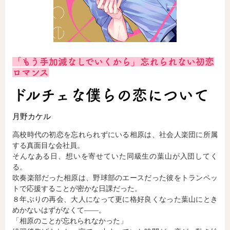
ロサージュノベルス
「もう手加減なしでいくから」忘れられない初恋
コミックガルド
ロマンス
ドルチェな僕らの恋について
月野カケル
コミッククリエ
高校時代の初恋を忘れられずにいる相原は、社会人楽団に所属
する真面目な会社員。
そんなある日、想いを寄せていた同級生の葉山が入団してく
リキューレ
る。
吹奏楽部だった相原は、野球部のエースだった彼をトランペッ
トで応援することが密かな日課だった。
８年ぶりの再会、大人になって更に格好良くなった葉山にとき
めかないはずがなくて――。
コミックパルフェ
「相原のことが忘れられなかった」