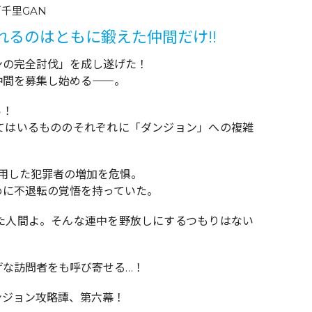
千里GAN
るのはともに鍛えた仲間だけ!!
ンの完全討伐」を成し遂げた！
仲間を募集し始める――。
ら！
てはいるもののそれぞれに「ダンジョン」への複雑
用した犯罪者の増加を危惧。
めに不退転の覚悟を持っていた。
た人間よ。そんな連中を野放しにするつもりはない
げな訪問者をも呼び寄せる…！
ンジョン攻略譚、第六幕！