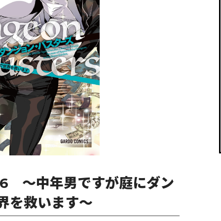
閉じる
 6 ～中年男ですが庭にダン
界を救います～