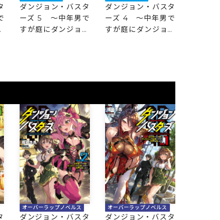
タ
ダンジョン・バスタ
ダンジョン・バスタ
ダンジ
で
ーズ 5 ～中年男で
ーズ 4 ～中年男で
ーズ 3
ン
すが庭にダンジョン
すが庭にダンジョン
すが庭
界
が出現したので世界
が出現したので世界
が出現
を救います～
を救います～
を救い
オーバーラップノベルス
オーバーラップノベルス
タ
ダンジョン・バスタ
ダンジョン・バスタ