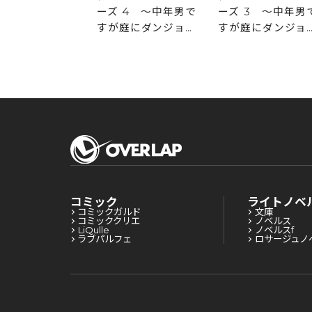
ーズ 4 ～中年男で
ーズ 3 ～中年男
すが庭にダンジョン
すが庭にダンジョ
が出現したので世界
が出現したので世
を救います～
を救います～
コミック
ライトノベ
コミックガルド
文庫
コミッククリエ
ノベルス
LiQulle
ノベルスf
ラブパルフェ
ロサージュノ