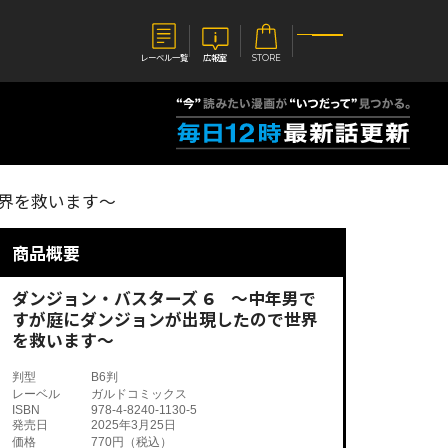
レーベル一覧
広報室
STORE
S
企業
世界を救います～
E
会社概要
報室
採用情報
アクセス
商品概要
オーバーラップホールディングス
ベルス
コミックガルド
お問い合わせはこちら
ダンジョン・バスターズ 6 ～中年男で
すが庭にダンジョンが出現したので世界
を救います～
判型
B6判
レーベル
ガルドコミックス
コミックエッセイ
ISBN
978-4-8240-1130-5
発売日
2025年3月25日
価格
770円（税込）