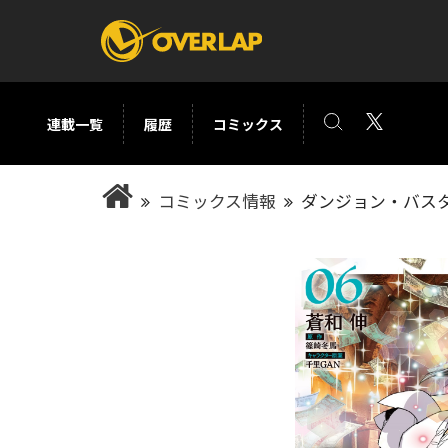
連載一覧
履歴
コミックス
コミック
ライトノベ
コミックス情報
ダンジョン・バス
コミックガルド
文庫
コミッククリエ
ノベルス
LiQulle
ノベルスf
ラブパルフェ
ロサージュノベル
オーバーラップ文庫
オーバ
コミッククリエ