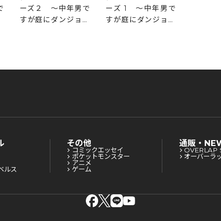
で
ーズ２ ～中年男で
ーズ 1 ～中年男で
ン
すが庭にダンジョン
すが庭にダンジョン
界
が出現したので世界
が出現したので世界
を救います～
を救います～
ル
その他
通販・NE
コミックエッセイ
OVERLAP 
ポケットモンスター
オーバーラ
アニメ
ベルス
ゲーム