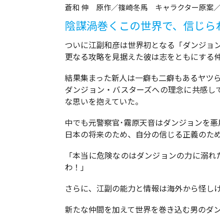
蒼和 伸 原作／篠崎冬馬 キャラクター原案／
陰謀渦巻くこの世界で、信じられ
ついに江副和彦は世界初となる「ダンジョ
更なる攻略を見据えた彼は志をともにする
結果集まった新人は一癖も二癖もあるヤツ
ダンジョン・バスターズへの理念に共感し
な思いを抱えていた。
中でも元警察官･霧原天音はダンジョンを悪
日本の将来のため、自分の信じる正義のた
「本当に危険なのはダンジョンの力に溺れ
わ！」
さらに、江副の能力と情報は海外から怪し
新たな仲間を加えて世界を巻き込む男のダ