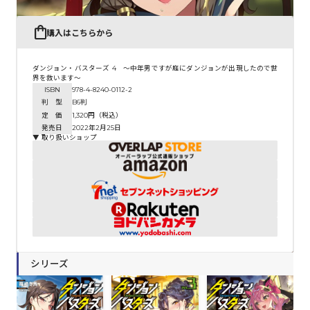
購入はこちらから
ダンジョン・バスターズ 4 ～中年男ですが庭にダンジョンが出現したので世
界を救います～
ISBN
978-4-8240-0112-2
判 型
B6判
定 価
1,320円（税込）
発売日
2022年2月25日
▼ 取り扱いショップ
シリーズ