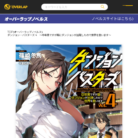
ノベルスサイトはこちら
コミック
ライトノベル
コミックガルド
文庫
TOP
オーバーラップノベルス
コミッククリエ
ノベルス
ダンジョン・バスターズ 4 ～中年男ですが庭にダンジョンが出現したので世界を救います～
LiQulle
ノベルスf
ラブパルフェ
ロサージュノベルス
その他
通販・NEWS
コミックエッセイ
OVERLAP STORE
ポケットモンスター
オーバーラップ広報室
アニメ
ゲーム
企業
会社概要
オーバーラップ文庫
採用情報
アクセス
オーバーラップホールディングス
お問い合わせはこちら
オーバーラップノベルス
オーバーラップノベルスf