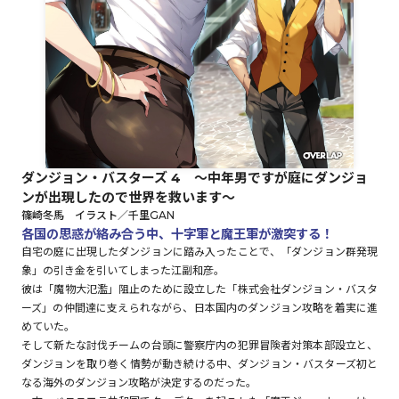
ロサージュノベルス
コミックガルド
ダンジョン・バスターズ 4 ～中年男ですが庭にダンジョ
ンが出現したので世界を救います～
コミッククリエ
篠崎冬馬 イラスト／千里GAN
各国の思惑が絡み合う中、十字軍と魔王軍が激突する！
自宅の庭に出現したダンジョンに踏み入ったことで、「ダンジョン群発現
象」の引き金を引いてしまった江副和彦。
リキューレ
彼は「魔物大氾濫」阻止のために設立した「株式会社ダンジョン・バスタ
ーズ」の仲間達に支えられながら、日本国内のダンジョン攻略を着実に進
めていた。
そして新たな討伐チームの台頭に警察庁内の犯罪冒険者対策本部設立と、
ダンジョンを取り巻く情勢が動き続ける中、ダンジョン・バスターズ初と
コミックパルフェ
なる海外のダンジョン攻略が決定するのだった。