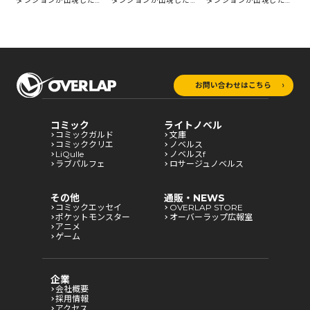
の
ダンジョンが出現したの
ダンジョンが出現したの
ダンジョンが出現したの
ダ
で世界を救います～
で世界を救います～
で世界を救います～
で
お問い合わせはこちら
コミック
ライトノベル
コミックガルド
文庫
コミッククリエ
ノベルス
LiQulle
ノベルスf
ラブパルフェ
ロサージュノベルス
その他
通販・NEWS
コミックエッセイ
OVERLAP STORE
ポケットモンスター
オーバーラップ広報室
アニメ
ゲーム
企業
会社概要
採用情報
アクセス