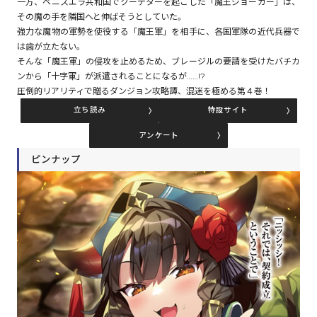
一方、ベニスエラ共和国でクーデターを起こした「魔王ジョーカー」は、
その魔の手を隣国へと伸ばそうとしていた。
強力な魔物の軍勢を使役する「魔王軍」を相手に、各国軍隊の近代兵器で
コミックエッセイ
は歯が立たない。
そんな「魔王軍」の侵攻を止めるため、ブレージルの要請を受けたバチカ
閉じる
ンから「十字軍」が派遣されることになるが……!?
圧倒的リアリティで贈るダンジョン攻略譚、混迷を極める第４巻！
立ち読み
特設サイト
アンケート
ピンナップ