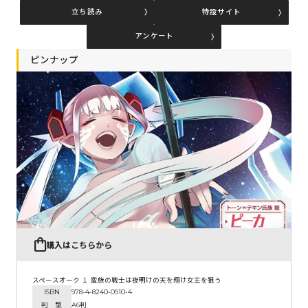
立ち読み
特設サイト
アンケート
コミックエッセイ
ピンナップ
閉じる
購入はこちらから
スペースオーク １ 蛮族の戦士は夜明けの天を翔け女王を狙う
ISBN
978-4-8240-0910-4
判 型
A6判