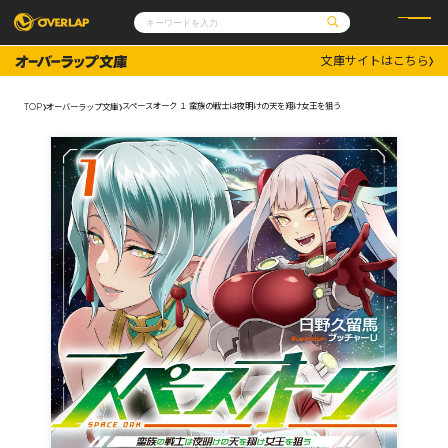
文庫サイトはこちら
コミック
ライトノベル
コミックガルド
文庫
スペースオーク １ 蛮族の戦士は夜明けの天を翔け女王を狙う
TOP
オーバーラップ文庫
コミッククリエ
ノベルス
LiQulle
ノベルスf
ラブパルフェ
ロサージュノベルス
その他
通販・NEWS
コミックエッセイ
OVERLAP STORE
ポケットモンスター
オーバーラップ広報室
アニメ
ゲーム
企業
会社概要
オーバーラップ文庫
採用情報
アクセス
オーバーラップホールディングス
お問い合わせはこちら
オーバーラップノベルス
オーバーラップノベルスf