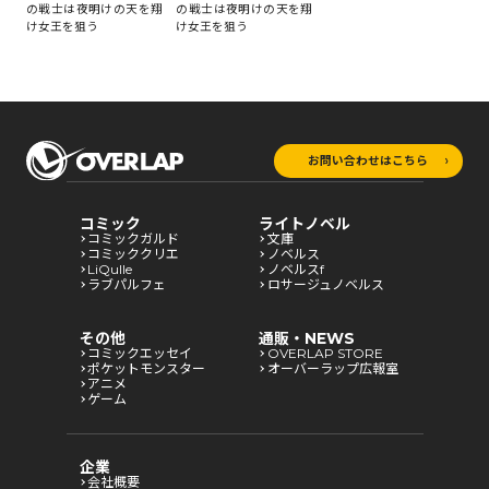
の戦士は夜明けの天を翔
の戦士は夜明けの天を翔
け女王を狙う
け女王を狙う
お問い合わせはこちら
コミック
ライトノベル
コミックガルド
文庫
コミッククリエ
ノベルス
LiQulle
ノベルスf
ラブパルフェ
ロサージュノベルス
その他
通販・NEWS
コミックエッセイ
OVERLAP STORE
ポケットモンスター
オーバーラップ広報室
アニメ
ゲーム
企業
会社概要