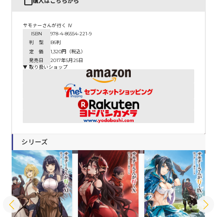
購入はこちらから
サモナーさんが行く Ⅳ
ISBN
978-4-86554-221-9
判 型
B6判
定 価
1,320円（税込）
発売日
2017年5月25日
▼ 取り扱いショップ
シリーズ