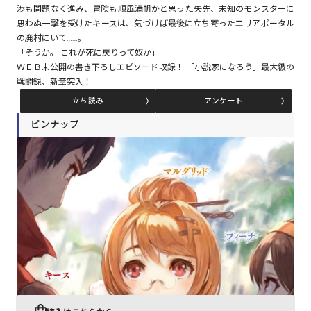
渉も問題なく進み、冒険も順風満帆かと思った矢先、未知のモンスターに
思わぬ一撃を受けたキースは、気づけば最後に立ち寄ったエリアポータル
の廃村にいて……。
コミックエッセイ
「そうか。 これが死に戻りって奴か」
ＷＥＢ未公開の書き下ろしエピソード収録！ 「小説家になろう」最大級の
閉じる
戦闘録、新章突入！
立ち読み
アンケート
ピンナップ