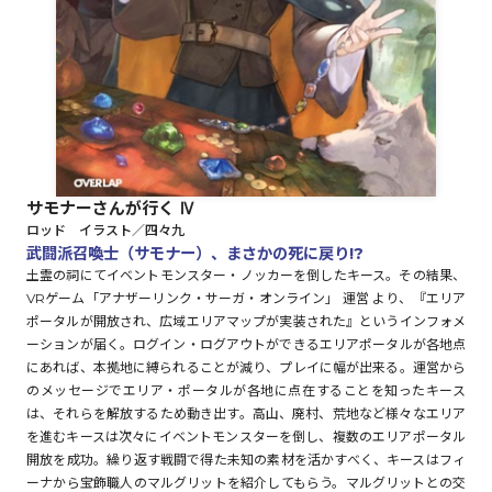
ロサージュノベルス
コミックガルド
サモナーさんが行く Ⅳ
ロッド イラスト／四々九
コミッククリエ
武闘派召喚士（サモナー）、まさかの死に戻り!?
土霊の祠にてイベントモンスター・ノッカーを倒したキース。その結果、
VRゲーム「アナザーリンク・サーガ・オンライン」 運営 より、『エリア
ポータルが開放され、広域エリアマップが実装された』というインフォメ
ーションが届く。ログイン・ログアウトができるエリアポータルが各地点
リキューレ
にあれば、本拠地に縛られることが減り、プレイに幅が出来る。運営から
のメッセージでエリア・ポータルが各地に点在することを知ったキース
は、それらを解放するため動き出す。高山、廃村、荒地など様々なエリア
を進むキースは次々にイベントモンスターを倒し、複数のエリアポータル
コミックパルフェ
開放を成功。繰り返す戦闘で得た未知の素材を活かすべく、キースはフィ
ーナから宝飾職人のマルグリットを紹介してもらう。マルグリットとの交