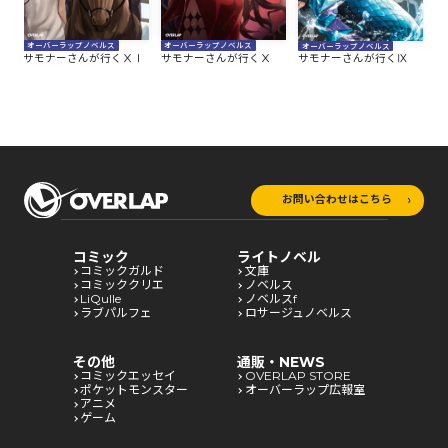
オーバーラップノベルス
オーバーラップノベルス
オーバーラップノベルス
オ
Ⅱ
サモナーさんが行くⅩⅠ
サモナーさんが行くⅩ
サモナーさんが行くⅨ
サ
お問い合わせはこちら
コミック
ライトノベル
コミックガルド
文庫
コミッククリエ
ノベルス
LiQulle
ノベルスf
ラブパルフェ
ロサージュノベルス
その他
通販・NEWS
コミックエッセイ
OVERLAP STORE
ポケットモンスター
オーバーラップ広報室
アニメ
ゲーム