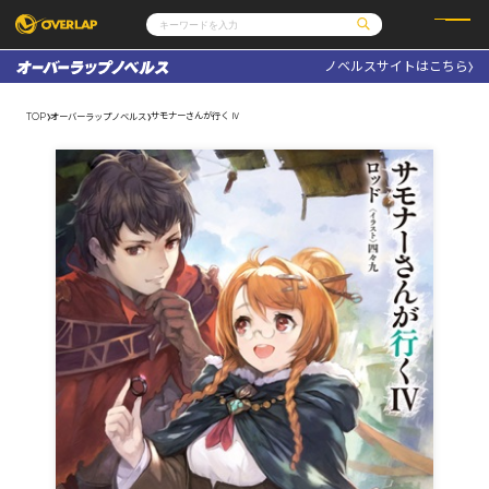
ノベルスサイトはこちら
コミック
ライトノベル
コミックガルド
文庫
サモナーさんが行く Ⅳ
TOP
オーバーラップノベルス
コミッククリエ
ノベルス
LiQulle
ノベルスf
ラブパルフェ
ロサージュノベルス
その他
通販・NEWS
コミックエッセイ
OVERLAP STORE
ポケットモンスター
オーバーラップ広報室
アニメ
ゲーム
企業
会社概要
オーバーラップ文庫
採用情報
アクセス
オーバーラップホールディングス
お問い合わせはこちら
オーバーラップノベルス
オーバーラップノベルスf