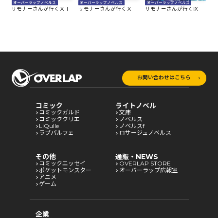
オーバーラップノベルス
オーバーラップノベルス
オーバーラップノベルス
オ
Ⅱ
サモナーさんが行くⅩⅠ
サモナーさんが行くⅩ
サモナーさんが行くⅨ
サ
お問い合わせはこちら
コミック
ライトノベル
コミックガルド
文庫
コミッククリエ
ノベルス
LiQulle
ノベルスf
ラブパルフェ
ロサージュノベルス
その他
通販・NEWS
コミックエッセイ
OVERLAP STORE
ポケットモンスター
オーバーラップ広報室
アニメ
ゲーム
企業