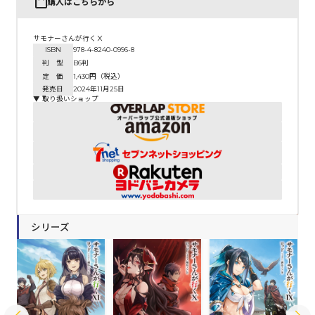
購入はこちらから
サモナーさんが行くⅩ
ISBN
978-4-8240-0996-8
判 型
B6判
定 価
1,430円（税込）
発売日
2024年11月25日
▼ 取り扱いショップ
シリーズ