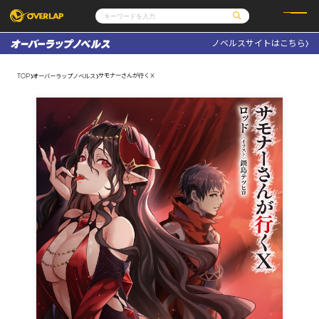
ノベルスサイトはこちら
コミック
ライトノベル
コミックガルド
文庫
サモナーさんが行くⅩ
TOP
オーバーラップノベルス
コミッククリエ
ノベルス
LiQulle
ノベルスf
ラブパルフェ
ロサージュノベルス
その他
通販・NEWS
コミックエッセイ
OVERLAP STORE
ポケットモンスター
オーバーラップ広報室
アニメ
ゲーム
企業
会社概要
オーバーラップ文庫
採用情報
アクセス
オーバーラップホールディングス
お問い合わせはこちら
オーバーラップノベルス
オーバーラップノベルスf