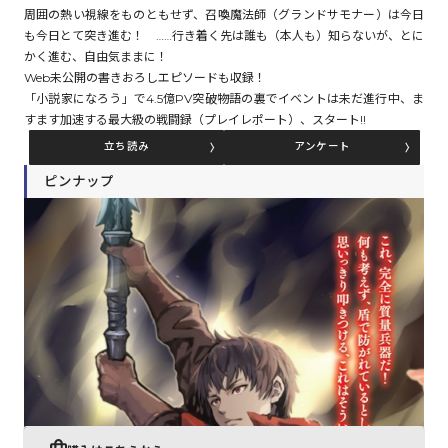
周囲の熱い視線をものともせず、召喚魔法師（グランドサモナー）は今日
も今日とて突き進む！ ……行き着く先は誰も（本人も）知らないが、とに
かく進む、自由気ままに！
コミックエッセイ
Web未公開の書きおろしエピソードも収録！
「小説家になろう」で4.5億PV突破――物語の裏でイベントは未だ進行中、ま
閉じる
すます加速する最大級の戦闘録（プレイレポート）、スタート!!
立ち読み
アンケート
ピンナップ