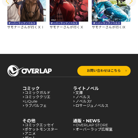
オーバーラップノベルス
オーバーラップノベルス
オーバーラップノベルス
オ
Ⅱ
サモナーさんが行くⅩⅠ
サモナーさんが行くⅩ
サモナーさんが行くⅨ
サ
お問い合わせはこちら
コミック
ライトノベル
コミックガルド
文庫
コミッククリエ
ノベルス
LiQulle
ノベルスf
ラブパルフェ
ロサージュノベルス
その他
通販・NEWS
コミックエッセイ
OVERLAP STORE
ポケットモンスター
オーバーラップ広報室
アニメ
ゲーム