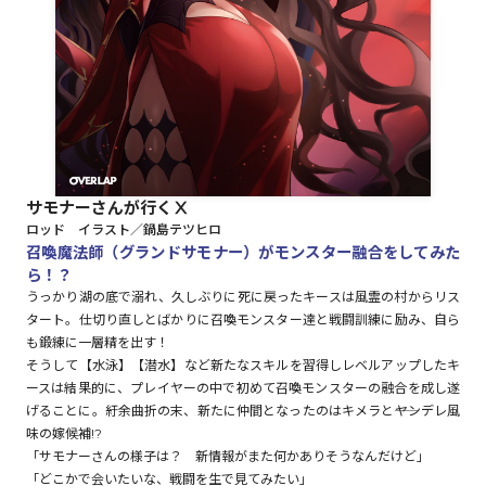
ロサージュノベルス
コミックガルド
サモナーさんが行くⅩ
ロッド イラスト／鍋島テツヒロ
コミッククリエ
召喚魔法師（グランドサモナー）がモンスター融合をしてみた
ら！？
うっかり湖の底で溺れ、久しぶりに死に戻ったキースは風霊の村からリス
タート。仕切り直しとばかりに召喚モンスター達と戦闘訓練に励み、自ら
も鍛練に一層精を出す！
リキューレ
そうして【水泳】【潜水】など新たなスキルを習得しレベルアップしたキ
ースは結果的に、プレイヤーの中で初めて召喚モンスターの融合を成し遂
げることに。紆余曲折の末、新たに仲間となったのはキメラと――ヤンデレ風
味の嫁候補!?
コミックパルフェ
「サモナーさんの様子は？ 新情報がまた何かありそうなんだけど」
「どこかで会いたいな、戦闘を生で見てみたい」