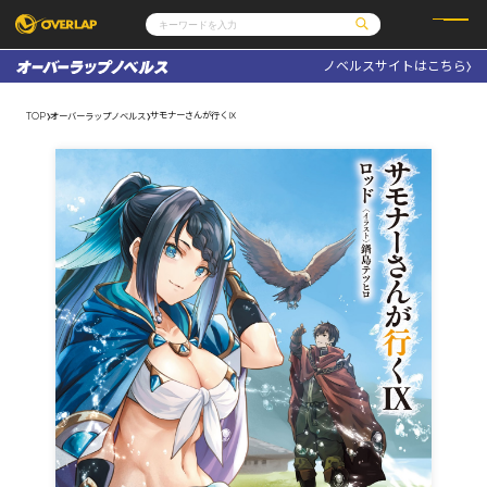
ノベルスサイトはこちら
コミック
ライトノベル
コミックガルド
文庫
サモナーさんが行くⅨ
TOP
オーバーラップノベルス
コミッククリエ
ノベルス
LiQulle
ノベルスf
ラブパルフェ
ロサージュノベルス
その他
通販・NEWS
コミックエッセイ
OVERLAP STORE
ポケットモンスター
オーバーラップ広報室
アニメ
ゲーム
企業
会社概要
オーバーラップ文庫
採用情報
アクセス
オーバーラップホールディングス
お問い合わせはこちら
オーバーラップノベルス
オーバーラップノベルスf