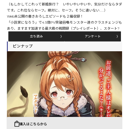
（もしかしてこれって新婚旅行？ いやいやいやいや、気分だけならタダ
です。これ位ならセーフ。絶対に、セーフ。そうに違いない……）
Web未公開の書きおろしエピソードも２編収録！
コミックエッセイ
「小説家になろう」で4.5億PV突破――召喚モンスター達のクラスチェンジも
あり、ますます加速する最大級の戦闘録（プレイレポート）、スタート?
閉じる
立ち読み
アンケート
ピンナップ
購入はこちらから