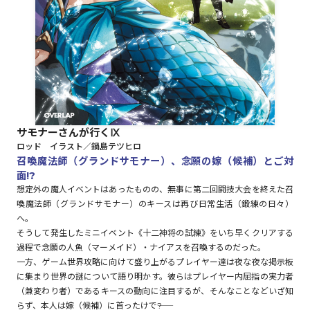
ロサージュノベルス
コミックガルド
サモナーさんが行くⅨ
ロッド イラスト／鍋島テツヒロ
コミッククリエ
召喚魔法師（グランドサモナー）、念願の嫁（候補）とご対
面!?
想定外の魔人イベントはあったものの、無事に第二回闘技大会を終えた召
喚魔法師（グランドサモナー）のキースは再び日常生活（鍛練の日々）
へ。
リキューレ
そうして発生したミニイベント《十二神将の試練》をいち早くクリアする
過程で念願の人魚（マーメイド）・ナイアスを召喚するのだった。
一方、ゲーム世界攻略に向けて盛り上がるプレイヤー達は夜な夜な掲示板
に集まり世界の謎について語り明かす。彼らはプレイヤー内屈指の実力者
コミックパルフェ
（兼変わり者）であるキースの動向に注目するが、そんなことなどいざ知
らず、本人は嫁（候補）に首ったけで――?