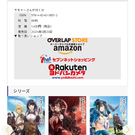
サモナーさんが行くⅨ
ISBN
978-4-8240-0831-2
判 型
B6判
定 価
1,430円（税込）
発売日
2024年5月25日
▼ 取り扱いショップ
シリーズ