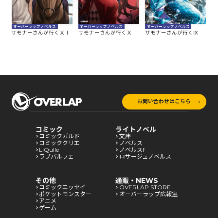
オーバーラップノベルス
オーバーラップノベルス
オーバーラップノベルス
オ
Ⅱ
サモナーさんが行くⅩⅠ
サモナーさんが行くⅩ
サモナーさんが行くⅨ
サ
お問い合わせはこちら
コミック
ライトノベル
コミックガルド
文庫
コミッククリエ
ノベルス
LiQulle
ノベルスf
ラブパルフェ
ロサージュノベルス
その他
通販・NEWS
コミックエッセイ
OVERLAP STORE
ポケットモンスター
オーバーラップ広報室
アニメ
ゲーム