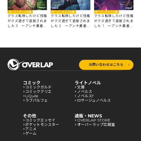
オーバーラップ文庫
オーバーラップ文庫
オーバーラップ文庫
クラス転移したけど性格
クラス転移したけど性格
クラス転移したけど性格
がクズ過ぎて追放されま
がクズ過ぎて追放されま
がクズ過ぎて追放されま
した 1 ～アンチ勇者は
した 3 ～アンチ勇者は
した 2 ～アンチ勇者は
称号『侵略者』とスキル
称号『侵略者』とスキル
称号『侵略者』とスキル
『穴』で地下から異世界
『穴』で地下から異世界
『穴』で地下から異世界
を翻弄する～
を翻弄する～
を翻弄する～
お問い合わせはこちら
コミック
ライトノベル
コミックガルド
文庫
コミッククリエ
ノベルス
LiQulle
ノベルスf
ラブパルフェ
ロサージュノベルス
その他
通販・NEWS
コミックエッセイ
OVERLAP STORE
ポケットモンスター
オーバーラップ広報室
アニメ
ゲーム