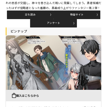
れの思惑が交錯し、神々を巻き込んだ戦いに発展してしまう。勇者候補だ
ったはずが侵略者となった番藤の、黒幕成り上がりファンタジー第２弾！
立ち読み
特設サイト
コミックエッセイ
アンケート
閉じる
ピンナップ
購入はこちらから