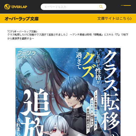
文庫サイトはこちら
コミック
ライトノベル
コミックガルド
文庫
TOP
オーバーラップ文庫
コミッククリエ
ノベルス
クラス転移したけど性格がクズ過ぎて追放されました 2 ～アンチ勇者は称号『侵略者』とスキル『穴』で地下
LiQulle
ノベルスf
から異世界を翻弄する～
ラブパルフェ
ロサージュノベルス
その他
通販・NEWS
コミックエッセイ
OVERLAP STORE
ポケットモンスター
オーバーラップ広報室
アニメ
ゲーム
企業
会社概要
オーバーラップ文庫
採用情報
アクセス
オーバーラップホールディングス
お問い合わせはこちら
オーバーラップノベルス
オーバーラップノベルスf