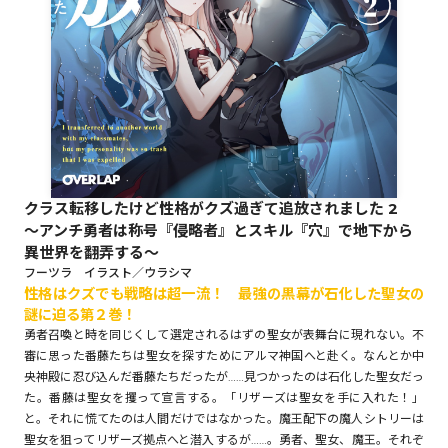
ロサージュノベルス
コミックガルド
クラス転移したけど性格がクズ過ぎて追放されました 2
コミッククリエ
～アンチ勇者は称号『侵略者』とスキル『穴』で地下から
異世界を翻弄する～
フーツラ イラスト／ウラシマ
性格はクズでも戦略は超一流！ 最強の黒幕が石化した聖女の
謎に迫る第２巻！
リキューレ
勇者召喚と時を同じくして選定されるはずの聖女が表舞台に現れない。不
審に思った番藤たちは聖女を探すためにアルマ神国へと赴く。なんとか中
央神殿に忍び込んだ番藤たちだったが……見つかったのは石化した聖女だっ
た。番藤は聖女を攫って宣言する。「リザーズは聖女を手に入れた！」
コミックパルフェ
と。それに慌てたのは人間だけではなかった。魔王配下の魔人シトリーは
聖女を狙ってリザーズ拠点へと潜入するが……。勇者、聖女、魔王。それぞ