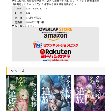
クラス転移したけど性格がクズ過ぎて追放されました 2 ～アンチ勇者は称号
『侵略者』とスキル『穴』で地下から異世界を翻弄する～
ISBN
978-4-8240-1017-9
判 型
A6判
定 価
770円（税込）
発売日
2024年12月25日
▼ 取り扱いショップ
シリーズ