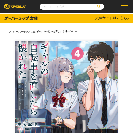
文庫サイトはこちら
コミック
ライトノベル
コミックガルド
文庫
ギャルの自転車を直したら懐かれた 4
TOP
オーバーラップ文庫
コミッククリエ
ノベルス
LiQulle
ノベルスf
ラブパルフェ
ロサージュノベルス
その他
通販・NEWS
コミックエッセイ
OVERLAP STORE
ポケットモンスター
オーバーラップ広報室
アニメ
ゲーム
企業
会社概要
オーバーラップ文庫
採用情報
アクセス
オーバーラップホールディングス
お問い合わせはこちら
オーバーラップノベルス
オーバーラップノベルスf