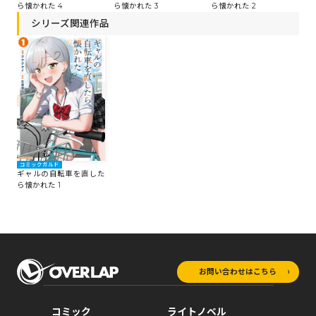
ら懐かれた 3
ら
ら懐かれた 4
ら懐かれた 2
シリーズ関連作品
コミックガルド
ギャルの自転車を直した
ら懐かれた 1
お問い合わせはこちら
コミック
ライトノベル