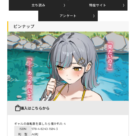
立ち読み
特設サイト
アンケート
コミックエッセイ
ピンナップ
閉じる
購入はこちらから
ギャルの自転車を直したら懐かれた 4
ISBN
978-4-8240-1684-3
判 型
A6判