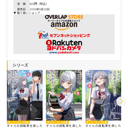
定 価
825円（税込）
発売日
2026年6月20日
▼ 取り扱いショップ
シリーズ
オーバーラップ文庫
オ
オーバーラップ文庫
オーバーラップ文庫
ギャルの自転車を直した
ギ
ギャルの自転車を直した
ギャルの自転車を直した