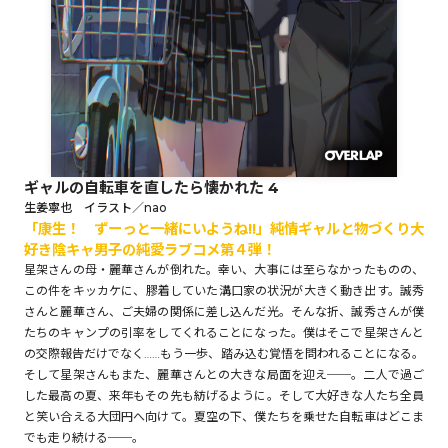
ロサージュノベルス
コミックガルド
ギャルの自転車を直したら懐かれた 4
生姜寧也 イラスト／nao
「康生！ ずーっと一緒にいようね!!」純情ギャルと物づくり大
コミッククリエ
好き陰キャ男子の純愛ラブコメ第４弾！
星架さんの母・麗華さんが倒れた。幸い、大事には至らなかったものの、
この件をキッカケに、膠着していた溝口家の状況が大きく動き出す。誠秀
さんと麗華さん、ご夫婦の関係に差し込んだ光。そんな折、誠秀さんが僕
リキューレ
たちのキャンプの引率をしてくれることになった。僕はそこで星架さんと
の交際報告だけでなく……もう一歩、踏み込む覚悟を問われることになる。
そして星架さんもまた、麗華さんとの大きな局面を迎え──。二人で過ご
した最高の夏、来年もその先も紡げるように。そして大好きな人たち全員
と笑い合える大団円へ向けて。夏空の下、僕たちを乗せた自転車はどこま
コミックパルフェ
でも走り続ける──。