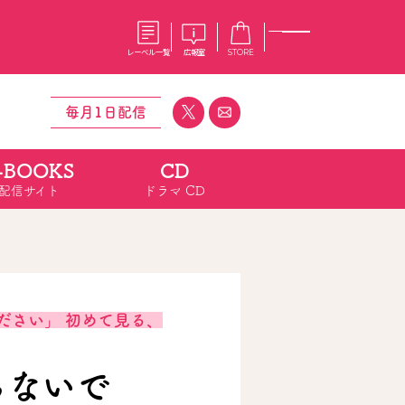
レーベル一覧
広報室
STORE
毎月1日配信
-BOOKS
CD
S
企業
配信サイト
ドラマ CD
E
会社概要
報室
採用情報
アクセス
オーバーラップホールディングス
ベルス
コミックガルド
お問い合わせはこちら
ださい」 初めて見る、
コミックエッセイ
ちないで