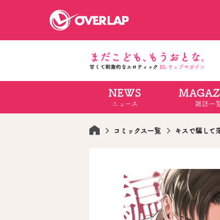
NEWS
MAGAZ
コミック
ライトノベ
ニュース
雑誌一
コミックガルド
文庫
コミッククリエ
ノベルス
LiQulle
ノベルスf
ラブパルフェ
ロサージュノベル
コミックス一覧
キスで騙して
オーバーラップ文庫
オーバ
コミッククリエ