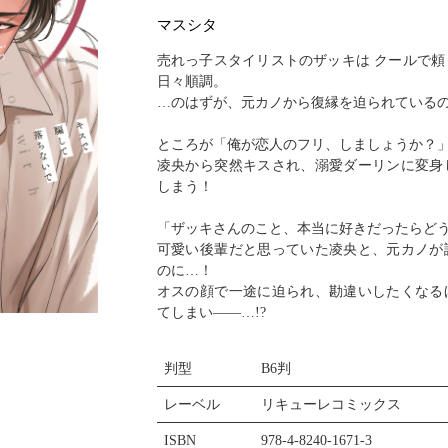
閉じる
マスシタ
売れっ子スタイリストのザッキは クールで
日々順調。
…のはずが、元カノから復縁を迫られている
ところが「俺が恋人のフリ、しましょうか？
凌央から突然キスされ、溺愛ダーリンに変身
しまう！
「ザッキさんのこと、本当に好きだったらど
可愛い後輩だと思っていた凌央と、元カノが
のに…！
オスの顔で一途に迫られ、勘違いしたくなる
てしまい――…!?
判型
B6判
レーベル
リキューレコミックス
ISBN
978-4-8240-1671-3