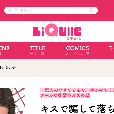
INE
TITLE
COMICS
E
ル
その他
通販・NEW
覧
作品一覧
コミックス一覧
コミックエッセイ
OVERLAP STOR
ポケットモンスター
オーバーラップ広
アニメ
ス
ゲーム
落ちないで
ーラップノベルス
オーバーラップノベルスf
ロサージュノ
「恋人のフリするんで、抱かせてく
クールな後輩のオスの顔
リキューレ
コミックパルフェ
キスで騙して落