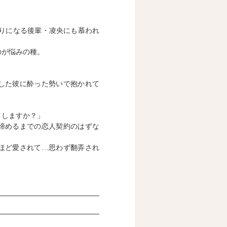
頼りになる後輩・凌央にも慕われ
のが悩みの種。
」
した彼に酔った勢いで抱かれて
うしますか？」
諦めるまでの恋人契約のはずな
ほど愛されて…思わず翻弄され