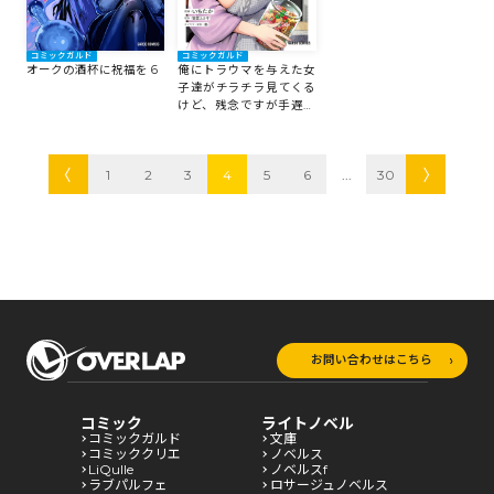
コミックガルド
コミックガルド
オークの酒杯に祝福を 6
俺にトラウマを与えた女
子達がチラチラ見てくる
けど、残念ですが手遅れ
です 6
1
2
3
4
5
6
...
30
お問い合わせはこちら
コミック
ライトノベル
コミックガルド
文庫
コミッククリエ
ノベルス
LiQulle
ノベルスf
ラブパルフェ
ロサージュノベルス