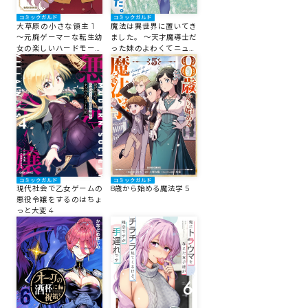
コミックガルド
コミックガルド
大草原の小さな領主 1
魔法は異世界に置いてき
～元廃ゲーマーな転生幼
ました。 ～天才魔導士だ
女の楽しいハードモード
った妹のよわくてニュー
辺境開拓記～
ゲーム～ 1
コミックガルド
コミックガルド
現代社会で乙女ゲームの
8歳から始める魔法学 5
悪役令嬢をするのはちょ
っと大変 4