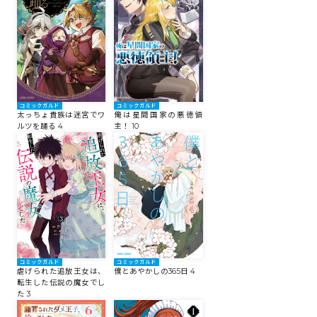
コミックエッセイ
閉じる
コミックガルド
コミックガルド
太っちょ貴族は迷宮でワ
俺は星間国家の悪徳領
ルツを踊る 4
主！ 10
コミックガルド
コミックガルド
虐げられた追放王女は、
僕とあやかしの365日 4
転生した伝説の魔女でし
た 3