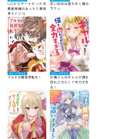
Lv2からチートだった元
恋い初めは落ちゆく椿の
勇者候補のまったり異世
下で 4
界ライフ 14
コミックガルド
コミックガルド
アルドの異世界転生 1
お隣さんのギャルが僕を
惚れさせたくて全力すぎ
る 1