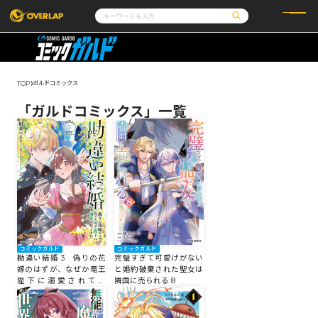
コミック
ライトノベル
コミックガルド
文庫
コミッククリエ
ノベルス
ガルドコミックス
TOP
LiQulle
ノベルスf
ラブパルフェ
ロサージュノベルス
その他
通販・NEWS
「ガルドコミックス」一覧
コミックエッセイ
OVERLAP STORE
ポケットモンスター
オーバーラップ広報室
アニメ
ゲーム
企業
会社概要
オーバーラップ文庫
採用情報
アクセス
オーバーラップホールディングス
お問い合わせはこちら
オーバーラップノベルス
コミックガルド
コミックガルド
完璧すぎて可愛げがない
勘違い結婚 3 偽りの花
と婚約破棄された聖女は
嫁のはずが、なぜか竜王
オーバーラップノベルスf
隣国に売られる 8
陛下に溺愛されてま
す！？