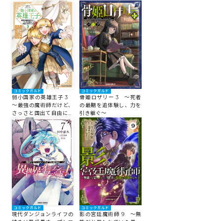
なるので動画配信やって
すモブ転生者～
みます！【異世界⇒日
本】
コミックガルド
コミックガルド
弱小国家の英雄王子 3
骨姫ロザリー 3 ～死者
～最強の魔術師だけど、
の最期を追体験し、力を
さっさと国出て自由に生
引き継ぐ～
きてぇぇ！～
コミックガルド
コミックガルド
現代ダンジョンライフの
影の宮廷魔術師 9 ～無