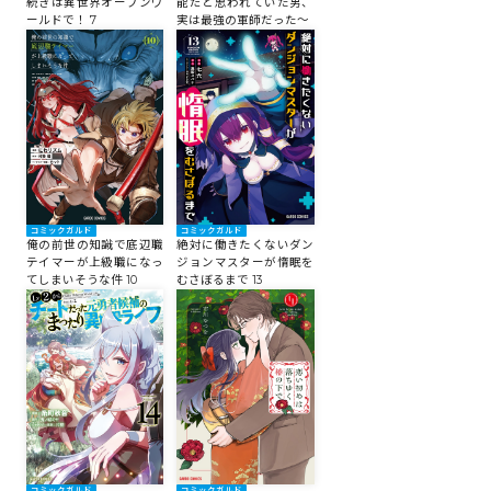
続きは異世界オープンワ
能だと思われていた男、
ールドで！ 7
実は最強の軍師だった～
コミックガルド
コミックガルド
俺の前世の知識で底辺職
絶対に働きたくないダン
テイマーが上級職になっ
ジョンマスターが惰眠を
てしまいそうな件 10
むさぼるまで 13
コミックガルド
コミックガルド