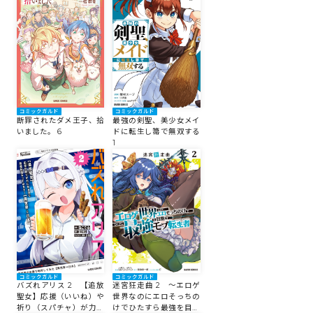
コミックガルド
コミックガルド
最強の剣聖、美少女メイ
断罪されたダメ王子、拾
ドに転生し箒で無双する
いました。 6
1
コミックガルド
コミックガルド
バズれアリス 2 【追放
迷宮狂走曲 2 ～エロゲ
聖女】応援（いいね）や
世界なのにエロそっちの
祈り（スパチャ）が力に
けでひたすら最強を目指