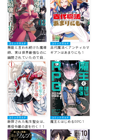
ロサージュノベルス
コミックガルド
コミックガルド
コミックガルド
無能と言われ続けた魔導
古代魔法＜アンティカマ
師、実は世界最強なのに
ギア＞はあまりにも 1
幽閉されていたので自覚
なし 2
コミッククリエ
リキューレ
コミックガルド
コミックガルド
断罪された転生聖女は、
魔王とはじめるRPG 1
悪役令嬢の道を行く！ 1
コミックパルフェ