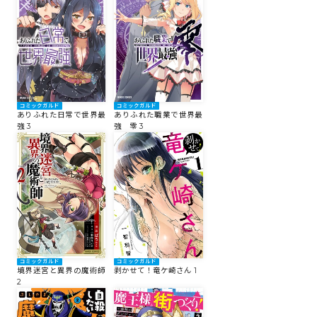
コミックエッセイ
閉じる
コミックガルド
コミックガルド
ありふれた日常で世界最
ありふれた職業で世界最
強 3
強 零 3
コミックガルド
コミックガルド
境界迷宮と異界の魔術師
剥かせて！竜ケ崎さん 1
2