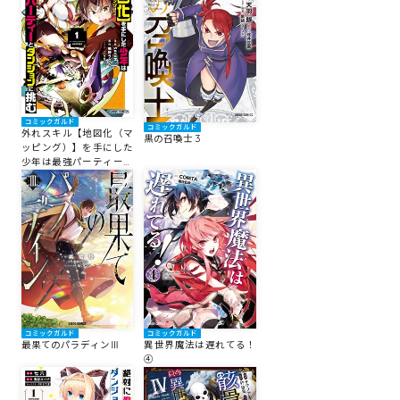
コミックガルド
コミックガルド
外れスキル【地図化（マ
黒の召喚士 3
ッピング）】を手にした
少年は最強パーティーと
ダンジョンに挑む 1
コミックガルド
コミックガルド
異世界魔法は遅れてる！
最果てのパラディンⅢ
④