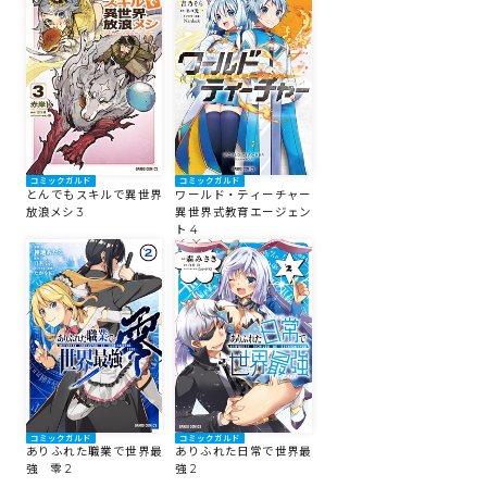
コミックガルド
コミックガルド
とんでもスキルで異世界
ワールド・ティーチャー
放浪メシ 3
異世界式教育エージェン
ト 4
コミックガルド
コミックガルド
ありふれた職業で世界最
ありふれた日常で世界最
強 零 2
強 2