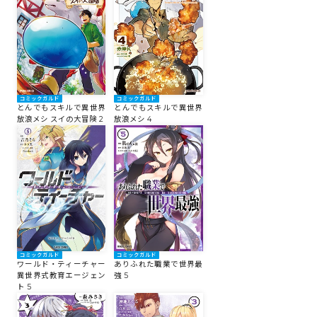
ロサージュノベルス
コミックガルド
コミックガルド
コミックガルド
とんでもスキルで異世界
とんでもスキルで異世界
放浪メシ スイの大冒険 2
放浪メシ 4
コミッククリエ
リキューレ
コミックガルド
コミックガルド
ワールド・ティーチャー
ありふれた職業で世界最
異世界式教育エージェン
強 5
ト 5
コミックパルフェ