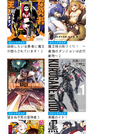
コミックガルド
コミックガルド
自殺したい女勇者に魔王
魔王様の街づくり！ ～
が困らされています！ 2
最強のダンジョンは近代
都市～ 2
コミックガルド
コミックガルド
望まぬ不死の冒険者 3
黒鐵のイド 1