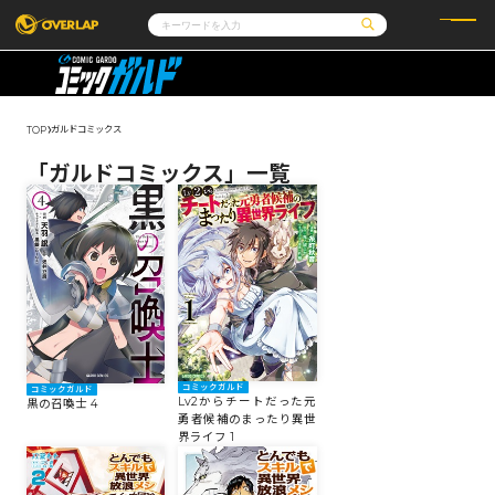
コミック
ライトノベル
コミックガルド
文庫
コミッククリエ
ノベルス
ガルドコミックス
TOP
LiQulle
ノベルスf
ラブパルフェ
ロサージュノベルス
その他
通販・NEWS
「ガルドコミックス」一覧
コミックエッセイ
OVERLAP STORE
ポケットモンスター
オーバーラップ広報室
アニメ
ゲーム
企業
会社概要
オーバーラップ文庫
採用情報
アクセス
オーバーラップホールディングス
お問い合わせはこちら
オーバーラップノベルス
コミックガルド
コミックガルド
Lv2からチートだった元
黒の召喚士 4
勇者候補のまったり異世
オーバーラップノベルスf
界ライフ 1