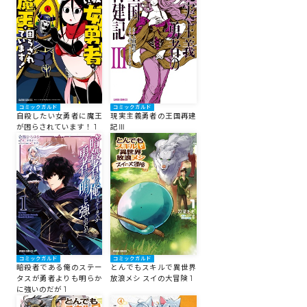
コミックガルド
コミックガルド
自殺したい女勇者に魔王
現実主義勇者の王国再建
が困らされています！ 1
記Ⅲ
コミックガルド
コミックガルド
暗殺者である俺のステー
とんでもスキルで異世界
タスが勇者よりも明らか
放浪メシ スイの大冒険 1
に強いのだが 1