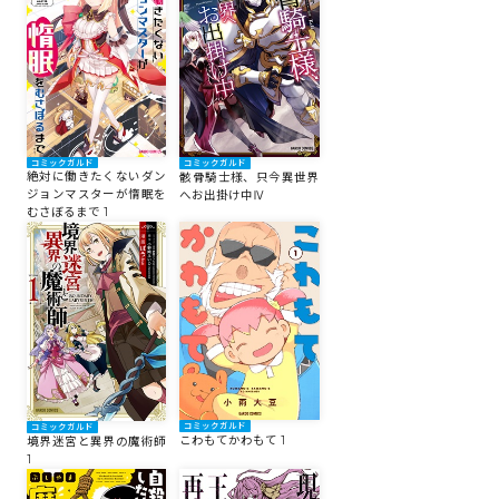
コミックガルド
コミックガルド
絶対に働きたくないダン
骸骨騎士様、只今異世界
ジョンマスターが惰眠を
へお出掛け中Ⅳ
むさぼるまで 1
コミックガルド
コミックガルド
こわもてかわもて 1
境界迷宮と異界の魔術師
1