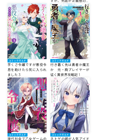
すが、何故か正義感の強
い王太子に絡まれるよう
になりました 2
コミックガルド
コミックガルド
行き着く先は勇者か魔王
芋くさ令嬢ですが悪役令
か 元・廃プレイヤーが
息を助けたら気に入られ
征く異世界攻略記 1
ました 3
コミックガルド
コミックガルド
現代社会で乙女ゲームの
ネトゲの嫁が人気アイド