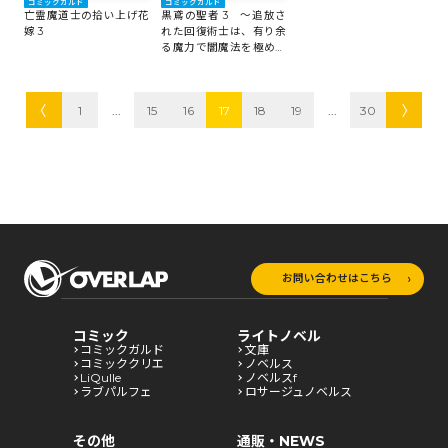
コミックガルド
コミックガルド
亡霊魔道士の拾い上げ花
黒鳶の聖者 3 ～追放さ
嫁 3
れた回復術士は、有り余
る魔力で闇魔法を極める
～
1
...
15
16
17
18
19
...
30
お問い合わせはこちら
コミック
ライトノベル
コミックガルド
文庫
コミッククリエ
ノベルス
LiQulle
ノベルスf
ラブパルフェ
ロサージュノベルス
その他
通販・NEWS