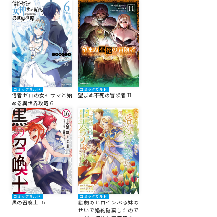
コミックガルド
コミックガルド
信者ゼロの女神サマと始
望まぬ不死の冒険者 11
める異世界攻略 6
コミックガルド
コミックガルド
黒の召喚士 16
悲劇のヒロインぶる妹の
せいで婚約破棄したので