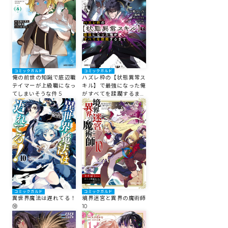
ロサージュノベルス
コミックガルド
コミックガルド
コミックガルド
俺の前世の知識で底辺職
ハズレ枠の【状態異常ス
テイマーが上級職になっ
キル】で最強になった俺
てしまいそうな件 5
がすべてを蹂躙するまで
8
コミッククリエ
リキューレ
コミックガルド
コミックガルド
異世界魔法は遅れてる！
境界迷宮と異界の魔術師
⑩
10
コミックパルフェ