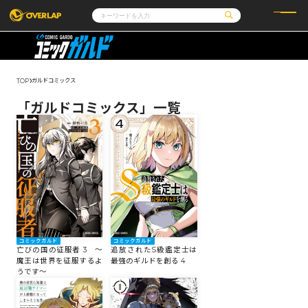
コミック
ライトノベル
コミックガルド
文庫
コミッククリエ
ノベルス
ガルドコミックス
TOP
LiQulle
ノベルスf
ラブパルフェ
ロサージュノベルス
その他
通販・NEWS
「ガルドコミックス」一覧
コミックエッセイ
OVERLAP STORE
ポケットモンスター
オーバーラップ広報室
アニメ
ゲーム
企業
会社概要
オーバーラップ文庫
採用情報
アクセス
オーバーラップホールディングス
お問い合わせはこちら
オーバーラップノベルス
コミックガルド
コミックガルド
亡びの国の征服者 3 ～
追放されたS級鑑定士は
魔王は世界を征服するよ
最強のギルドを創る 4
オーバーラップノベルスf
うです～