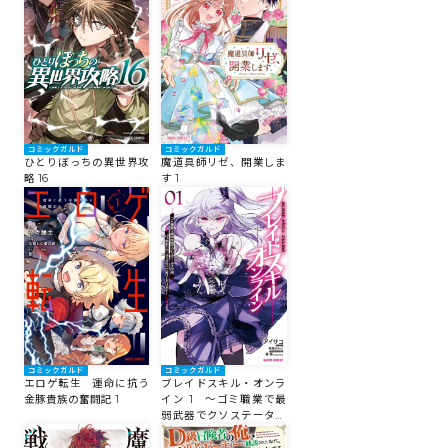
コミックエッセイ
閉じる
コミックガルド
コミックガルド
ひとりぼっちの異世界攻
魔道具師リゼ、開業しま
略 16
す 1
コミックガルド
コミックガルド
エロゲ転生 運命に抗う
ブレイドスキル・オンラ
金豚貴族の奮闘記 1
イン 1 ～ゴミ職業で最
弱武器でクソステータス
の俺、いつのまにか『ラ
スボス』に成り上がりま