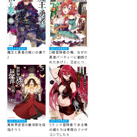
す！～
コミックガルド
コミックガルド
魔王と勇者の戦いの裏で
D級冒険者の俺、なぜか
2
勇者パーティーに勧誘さ
れたあげく、王女につき
まとわれてる 3
コミックガルド
コミックガルド
異世界迷宮の最深部を目
Sランク冒険者である俺
指そう 5
の娘たちは重度のファザ
コンでした 6