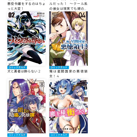
悪役令嬢をするのはちょ
ルだった 1 ～クール系
っと大変 1
の彼女は現実でも嫁のつ
もりでいる～
コミックガルド
コミックガルド
犬と勇者は飾らない 2
俺は星間国家の悪徳領
主！ 4
コミックガルド
コミックガルド