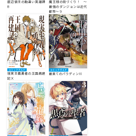
底辺領主の勘違い英雄譚
魔王様の街づくり！ ～
8
最強のダンジョンは近代
都市～ 9
コミックガルド
コミックガルド
現実主義勇者の王国再建
最果てのパラディンXI
記Ⅹ