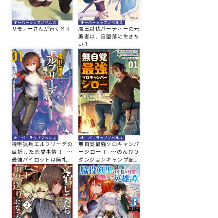
オーバーラップノベルス
オーバーラップノベルス
サモナーさんが行くⅩⅡ
魔王討伐パーティーの元
勇者は、自堕落に生きた
い 1
オーバーラップノベルス
オーバーラップノベルス
機甲猟兵エルフリーデの
無自覚最強ソロキャンパ
屈折した恋愛事情 1 ～
ージロー 1 ～のんびり
最強パイロットは無礼な
ダンジョンキャンプ配信
スパダリにキレている～
がしたいだけなのに世界
がそれを許してくれない
～