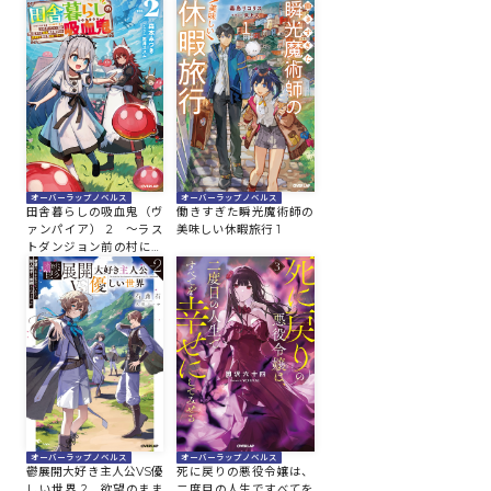
オーバーラップノベルス
オーバーラップノベルス
田舎暮らしの吸血鬼（ヴ
働きすぎた瞬光魔術師の
ァンパイア） 2 ～ラス
美味しい休暇旅行 1
トダンジョン前の村に生
まれた転生吸血鬼さんの
気ままな異世界スローラ
イフ～
オーバーラップノベルス
オーバーラップノベルス
鬱展開大好き主人公VS優
死に戻りの悪役令嬢は、
しい世界 2 欲望のまま
二度目の人生ですべてを