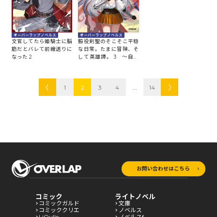
オーバーラップノベルス
オーバーラップノベルス
文官してたら姫騎士に脳
脇役剣聖のそこそこ平穏
筋だとバレて前線送りに
な日常。たまに冒険、そ
なった 2
して英雄譚。 3 ～自称
やる気ゼロのおっさんで
すが、レアスキル持ちの
美少女たちが放っておい
1
2
3
4
...
14
てくれません～
お問い合わせはこちら
コミック
ライトノベル
コミックガルド
文庫
コミッククリエ
ノベルス
LiQulle
ノベルスf