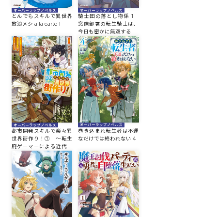
オーバーラップノベルス
オーバーラップノベルス
とんでもスキルで異世界
騎士団の落とし物係 1
放浪メシ a la carte 1
窓際部署の転生騎士は、
今日も密かに無双する
オーバーラップノベルス
オーバーラップノベルス
巻き込まれ転生者は不運
都市開発スキルで楽々異
なだけでは終われない 4
世界街作り！① ～転生
廃ゲーマーによる近代都
市建設がチートすぎる～