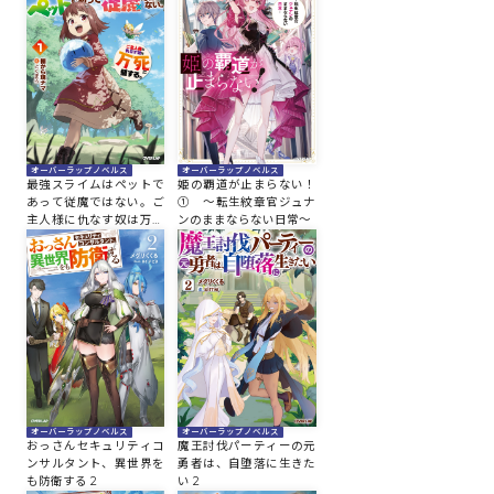
コミックエッセイ
閉じる
オーバーラップノベルス
オーバーラップノベルス
最強スライムはぺットで
姫の覇道が止まらない！
あって従魔ではない。ご
① ～転生紋章官ジュナ
主人様に仇なす奴は万死
ンのままならない日常～
に値する。 1
オーバーラップノベルス
オーバーラップノベルス
おっさんセキュリティコ
魔王討伐パーティーの元
ンサルタント、異世界を
勇者は、自堕落に生きた
も防衛する 2
い 2