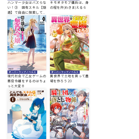
ハンマー少女はバズらな
キモオタモブ傭兵は、身
い！③ 固有スキル【隠
の程を弁(わきま)える 6
遁】で自由に探索してた
ら伝説になってました
オーバーラップノベルス
オーバーラップノベルス
現代社会で乙女ゲームの
異世界で土地を買って農
悪役令嬢をするのはちょ
場を作ろう 20
っと大変 8