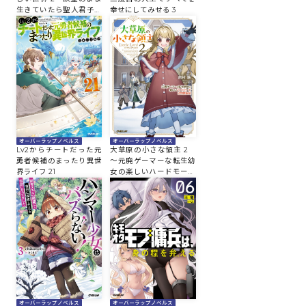
生きていたら聖人君子と
幸せにしてみせる 3
崇拝されてました
オーバーラップノベルス
オーバーラップノベルス
Lv2からチートだった元
大草原の小さな領主 2
勇者候補のまったり異世
～元廃ゲーマーな転生幼
界ライフ 21
女の楽しいハードモード
辺境開拓記～
オーバーラップノベルス
オーバーラップノベルス