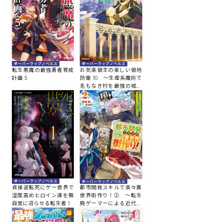
ロサージュノベルス
オーバーラップノベルス
オーバーラップノベルス
コミックガルド
転生悪魔の最強勇者育成
お気楽領主の楽しい領地
計画 5
防衛 10 ～生産系魔術で
名もなき村を最強の城塞
都市に～
コミッククリエ
リキューレ
オーバーラップノベルス
オーバーラップノベルス
貞操逆転死にゲー世界で
都市開発スキルで楽々異
湿度高めヒロイン達を無
世界街作り！② ～転生
自覚に沼らせる転生者 1
廃ゲーマーによる近代都
コミックパルフェ
市建設がチートすぎる～