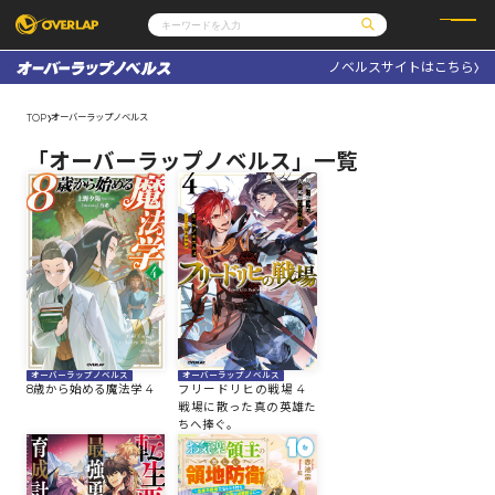
ノベルスサイトはこちら
コミック
ライトノベル
コミックガルド
文庫
オーバーラップノベルス
TOP
コミッククリエ
ノベルス
LiQulle
ノベルスf
ラブパルフェ
ロサージュノベルス
その他
通販・NEWS
「オーバーラップノベルス」一覧
コミックエッセイ
OVERLAP STORE
ポケットモンスター
オーバーラップ広報室
アニメ
ゲーム
企業
会社概要
オーバーラップ文庫
採用情報
アクセス
オーバーラップホールディングス
お問い合わせはこちら
オーバーラップノベルス
オーバーラップノベルス
オーバーラップノベルス
8歳から始める魔法学 4
フリードリヒの戦場 4
戦場に散った真の英雄た
ちへ捧ぐ。
オーバーラップノベルスf