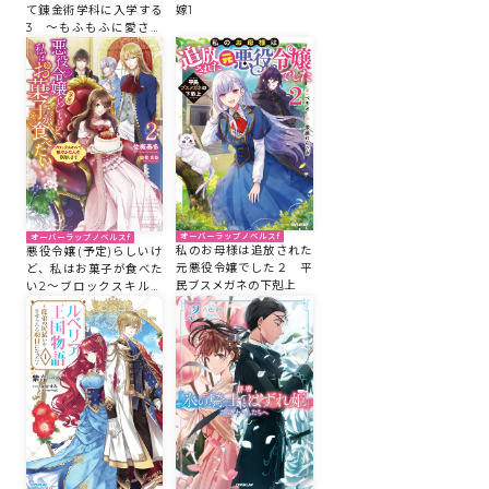
て錬金術学科に入学する
嫁1
3 ～もふもふに愛され
た令嬢は、もふもふ以外
の者にも溺愛される～
オーバーラップノベルスf
オーバーラップノベルスf
私のお母様は追放された
悪役令嬢(予定)らしいけ
元悪役令嬢でした２ 平
ど、私はお菓子が食べた
民ブスメガネの下剋上
い2～ブロックスキルで
穏やかな人生目指します
～