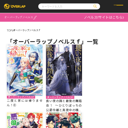
ノベルスfサイトはこちら
コミック
ライトノベル
コミックガルド
文庫
オーバーラップノベルスｆ
TOP
コミッククリエ
ノベルス
LiQulle
ノベルスf
ラブパルフェ
ロサージュノベルス
その他
通販・NEWS
「オーバーラップノベルスｆ」一覧
コミックエッセイ
OVERLAP STORE
ポケットモンスター
オーバーラップ広報室
アニメ
ゲーム
企業
会社概要
オーバーラップ文庫
採用情報
アクセス
オーバーラップホールディングス
お問い合わせはこちら
オーバーラップノベルス
オーバーラップノベルスf
オーバーラップノベルスf
二度と家には帰りませ
長い夜の国と最後の舞踏
ん！④
会 1 ～ひとりぼっちの
公爵令嬢と真夜中の精霊
オーバーラップノベルスf
～