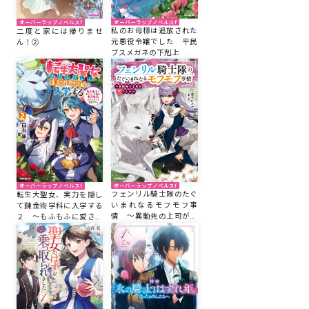
オーバーラップノベルスf
オーバーラップノベルスf
私のお母様は追放された
二度と家には帰りませ
元悪役令嬢でした 平民
ん！②
ブスメガネの下剋上
オーバーラップノベルスf
オーバーラップノベルスf
フェンリル騎士隊のたぐ
転生大聖女、実力を隠し
いまれなるモフモフ事
て錬金術学科に入学する
情 ～異動先の上司が犬
２ ～もふもふに愛され
でした～
た令嬢は、もふもふ以外
の者にも溺愛される～