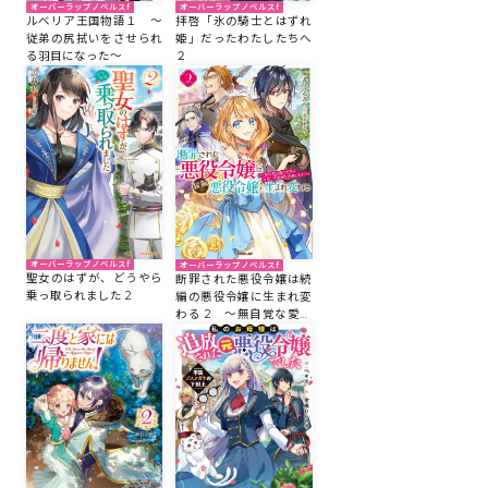
オーバーラップノベルスf
オーバーラップノベルスf
ルベリア王国物語１ ～
拝啓「氷の騎士とはずれ
従弟の尻拭いをさせられ
姫」だったわたしたちへ
る羽目になった～
２
オーバーラップノベルスf
オーバーラップノベルスf
聖女のはずが、どうやら
断罪された悪役令嬢は続
乗っ取られました 2
編の悪役令嬢に生まれ変
わる 2 ～無自覚な愛さ
れ系は今度こそ破滅を回
避します～