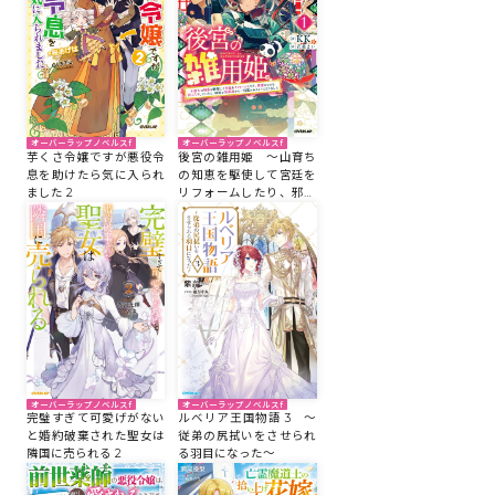
ロサージュノベルス
オーバーラップノベルスf
オーバーラップノベルスf
コミックガルド
芋くさ令嬢ですが悪役令
後宮の雑用姫 ～山育ち
息を助けたら気に入られ
の知恵を駆使して宮廷を
ました 2
リフォームしたり、邪悪
なものを狩ったりしてい
たら、何故か皇帝達から
一目置かれるようになり
コミッククリエ
ました～ 1
リキューレ
オーバーラップノベルスf
オーバーラップノベルスf
完璧すぎて可愛げがない
ルベリア王国物語 3 ～
と婚約破棄された聖女は
従弟の尻拭いをさせられ
隣国に売られる 2
る羽目になった～
コミックパルフェ