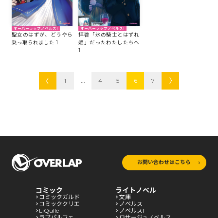
オーバーラップノベルスf
オーバーラップノベルスf
聖女のはずが、どうやら
拝啓「氷の騎士とはずれ
乗っ取られました 1
姫」だったわたしたちへ
1
1
...
4
5
6
7
お問い合わせはこちら
コミック
ライトノベル
コミックガルド
文庫
コミッククリエ
ノベルス
LiQulle
ノベルスf
ラブパルフェ
ロサージュノベルス