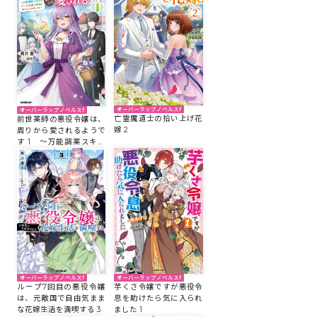
コミックエッセイ
閉じる
オーバーラップノベルスf
オーバーラップノベルスf
亡霊魔道士の拾い上げ花
前世薬師の悪役令嬢は、
嫁 2
周りから愛されるようで
す 1 ～万能調薬スキル
とゲーム知識で領地を豊
かにしようと思います～
オーバーラップノベルスf
オーバーラップノベルスf
芋くさ令嬢ですが悪役令
ループ7回目の悪役令嬢
息を助けたら気に入られ
は、元敵国で自由気まま
ました 1
な花嫁生活を満喫する 3