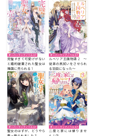
オーバーラップノベルスf
オーバーラップノベルスf
完璧すぎて可愛げがない
ルベリア王国物語 2 ～
と婚約破棄された聖女は
従弟の尻拭いをさせられ
隣国に売られる 1
る羽目になった～
オーバーラップノベルスf
オーバーラップノベルスf
二度と家には帰りませ
聖女のはずが、どうやら
ん！③
乗っ取られました 3