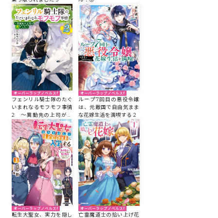
オーバーラップノベルスf
オーバーラップノベルスf
フェンリル騎士隊のたぐ
ループ7回目の悪役令嬢
いまれなるモフモフ事情
は、元敵国で自由気まま
2 ～異動先の上司が犬
な花嫁生活を満喫する 2
でした～
オーバーラップノベルスf
オーバーラップノベルスf
転生大聖女、実力を隠し
亡霊魔道士の拾い上げ花