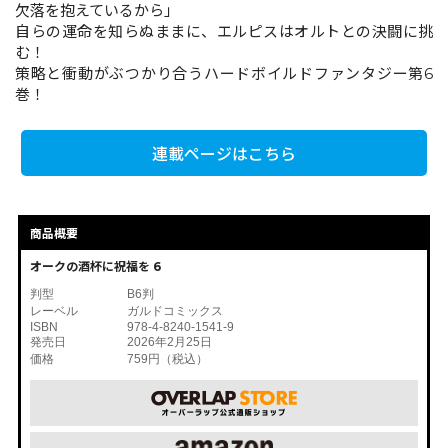
欠落を抱えているから」
自らの運命を知らぬままに、エルピスはオルトとの決闘に挑
む！
コミックエッセイ
策略と衝動がぶつかり合うハードボイルドファンタジー第6
巻！
閉じる
連載ページはこちら
商品概要
オークの酒杯に祝福を 6
判型
B6判
レーベル
ガルドコミックス
ISBN
978-4-8240-1541-9
発売日
2026年2月25日
価格
759円（税込）