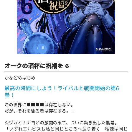
ロサージュノベルス
コミックガルド
オークの酒杯に祝福を 6
コミッククリエ
かなどめはじめ
最高の時間にしよう！ライバルと戦闘開始の第6
巻！
リキューレ
――この世界に■■■■は存在しない。
だが、それを騙る者は存在する。――
シヅカとナナヨとの激闘の果て、ついに動き出した黒幕。
コミックパルフェ
「いずれエルピスも私と同じところへ辿り着く 私達は同じ