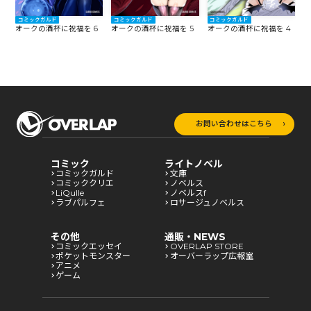
コミックガルド
コミックガルド
コミックガルド
7
オークの酒杯に祝福を 6
オークの酒杯に祝福を 5
オークの酒杯に祝福を 4
オ
お問い合わせはこちら
コミック
ライトノベル
コミックガルド
文庫
コミッククリエ
ノベルス
LiQulle
ノベルスf
ラブパルフェ
ロサージュノベルス
その他
通販・NEWS
コミックエッセイ
OVERLAP STORE
ポケットモンスター
オーバーラップ広報室
アニメ
ゲーム