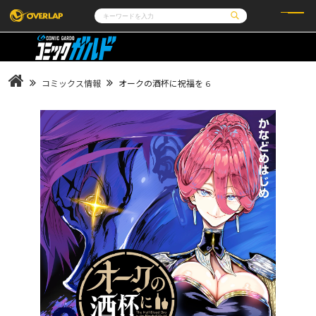
コミック
ライトノベル
コミックガルド
文庫
コミッククリエ
ノベルス
コミックス情報
オークの酒杯に祝福を 6
LiQulle
ノベルスf
ラブパルフェ
ロサージュノベルス
その他
通販・NEWS
コミックエッセイ
OVERLAP STORE
ポケットモンスター
オーバーラップ広報室
アニメ
ゲーム
企業
会社概要
オーバーラップ文庫
採用情報
アクセス
オーバーラップホールディングス
お問い合わせはこちら
オーバーラップノベルス
オーバーラップノベルスf