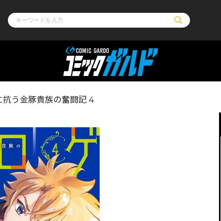
ル
その他
通販・NEW
抗う金豚貴族の奮闘記 4
コミックエッセイ
OVERLAP STOR
ポケットモンスター
オーバーラップ広
アニメ
ス
ゲーム
ーラップノベルス
オーバーラップノベルスf
ロサージュノ
リキューレ
コミックパルフェ