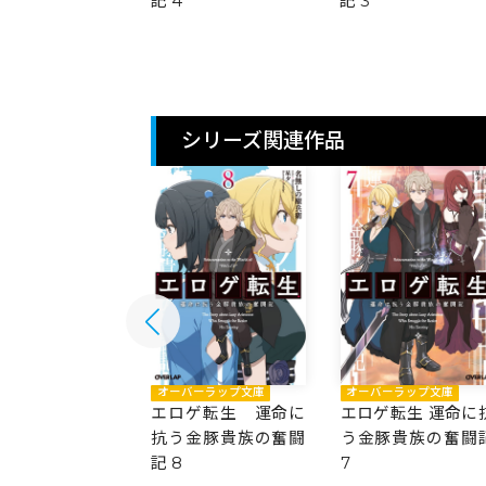
記 4
記 3
シリーズ関連作品
バーラップ文庫
オーバーラップ文庫
オーバーラップ文庫
ゲ転生 運命に
エロゲ転生 運命に
エロゲ転生 運命に
金豚貴族の奮闘
抗う金豚貴族の奮闘
う金豚貴族の奮闘
記 8
7