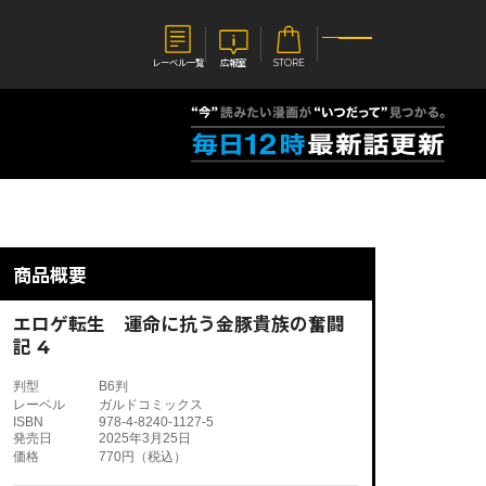
レーベル一覧
広報室
STORE
S
企業
E
会社概要
報室
採用情報
アクセス
商品概要
オーバーラップホールディングス
ベルス
コミックガルド
お問い合わせはこちら
エロゲ転生 運命に抗う金豚貴族の奮闘
記 4
判型
B6判
レーベル
ガルドコミックス
ISBN
978-4-8240-1127-5
コミックエッセイ
発売日
2025年3月25日
価格
770円（税込）