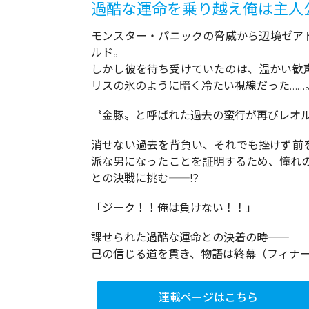
過酷な運命を乗り越え俺は主人公
モンスター・パニックの脅威から辺境ゼア
ルド。
しかし彼を待ち受けていたのは、温かい歓
リスの氷のように暗く冷たい視線だった……
〝金豚〟と呼ばれた過去の蛮行が再びレオ
消せない過去を背負い、それでも挫けず前
派な男になったことを証明するため、憧れ
との決戦に挑む――!?
「ジーク！！俺は負けない！！」
課せられた過酷な運命との決着の時――
己の信じる道を貫き、物語は終幕（フィナーレ
連載ページはこちら