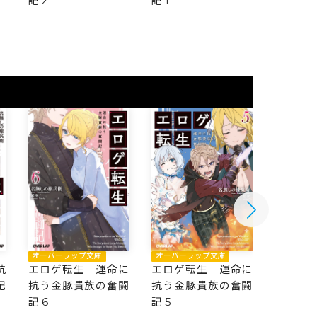
記 2
記 1
オーバーラップ文庫
オーバーラップ文庫
オーバー
抗
エロゲ転生 運命に
エロゲ転生 運命に
エロゲ
記
抗う金豚貴族の奮闘
抗う金豚貴族の奮闘
抗う金
記 6
記 5
記 4