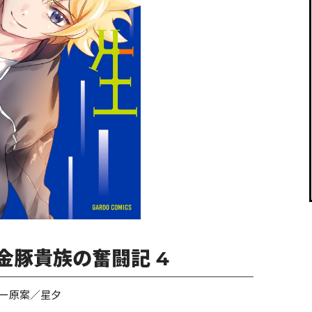
閉じる
金豚貴族の奮闘記 4
ー原案／星夕