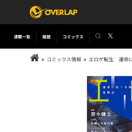
連載一覧
履歴
コミックス
コミック
ライトノベ
コミックス情報
エロゲ転生 運命に
コミックガルド
文庫
コミッククリエ
ノベルス
LiQulle
ノベルスf
ラブパルフェ
ロサージュノベル
オーバーラップ文庫
オーバ
コミッククリエ