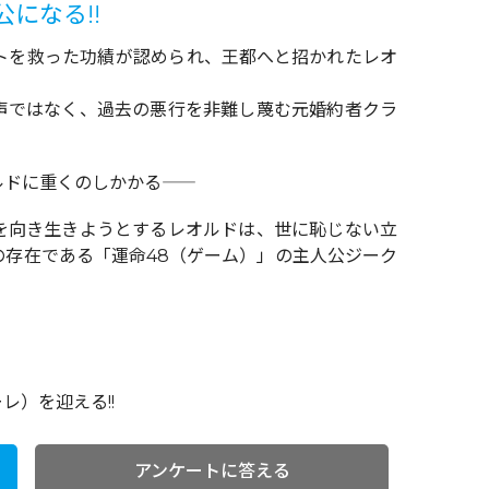
になる!!
トを救った功績が認められ、王都へと招かれたレオ
声ではなく、過去の悪行を非難し蔑む元婚約者クラ
。
ルドに重くのしかかる――
を向き生きようとするレオルドは、世に恥じない立
の存在である「運命48（ゲーム）」の主人公ジーク
）を迎える!!
アンケートに答える