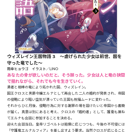
ロサージュノベルス
コミックガルド
ウィズレイン王国物語 3 ～虐げられた少女は前世、国を
守った竜でした～
コミッククリエ
雨傘ヒョウゴ イラスト／LINO
あなたの骨が欲しいのだと、――そう願った。少女は人と竜の狭間
で揺れながら、それでも今を生きていく。
勇者と相棒の竜により拓かれた国、ウィズレイン。
国王クロスと男爵令嬢エルナとして再会した二人の婚約が発表され、帝国
リキューレ
の侵略により暗い空気が漂っていた王国も祝福ムードに変わった。
それからひと月後、侵略行為に対する謝罪の場を設けたいと帝国から書簡
が届く。真意は別にあると考え、クロスの「婚約者」として、護衛も兼ね
てエルナも会談に参加することを決める。
コミックパルフェ
――迎えた会談当日。皇帝リゴベルトは賠償に応じつつも、今後の不可侵には
「守護竜エルナルフィア」を差し出すよう要求。当然クロスが応じること