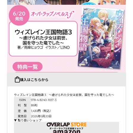
購入はこちらから
ウィズレイン王国物語 3 ～虐げられた少女は前世、国を守った竜でした～
ISBN
978-4-8240-1697-3
判 型
B6判
定 価
1,430円（税込）
発売日
2026年6月20日
▼ 取り扱いショップ