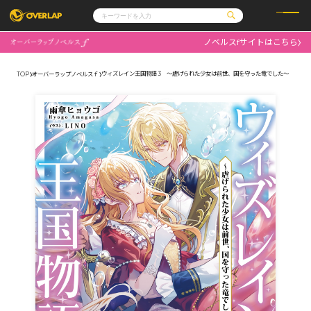
ノベルスfサイトはこちら
コミック
ライトノベル
コミックガルド
文庫
ウィズレイン王国物語 3 ～虐げられた少女は前世、国を守った竜でした～
TOP
オーバーラップノベルスｆ
コミッククリエ
ノベルス
LiQulle
ノベルスf
ラブパルフェ
ロサージュノベルス
その他
通販・NEWS
コミックエッセイ
OVERLAP STORE
ポケットモンスター
オーバーラップ広報室
アニメ
ゲーム
企業
会社概要
オーバーラップ文庫
採用情報
アクセス
オーバーラップホールディングス
お問い合わせはこちら
オーバーラップノベルス
オーバーラップノベルスf