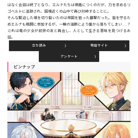
はなく会談は終了となり、エルナたちは帰路につくのだが、力を求めるリ
ゴベルトに追跡され、国境近くの山中で再び対峙することに。
そんな緊迫した場を切り裂いたのは帝国を狙った襲撃だった。皆を守るた
コミックエッセイ
めエルナも戦闘に参加するが、一瞬の油断により崖から落ちてしまい……？
――これは竜の少女が前世の友と再会し、人として生きる意味を見つけるお
閉じる
話。
立ち読み
特設サイト
アンケート
ピンナップ