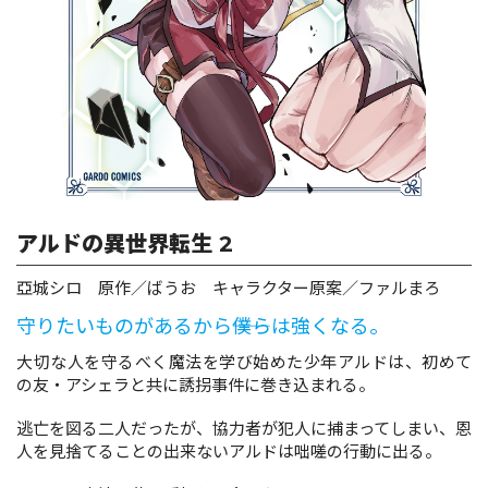
ロサージュノベルス
コミックガルド
アルドの異世界転生 2
コミッククリエ
亞城シロ 原作／ばうお キャラクター原案／ファルまろ
守りたいものがあるから――僕らは強くなる。
リキューレ
大切な人を守るべく魔法を学び始めた少年アルドは、初めて
の友・アシェラと共に誘拐事件に巻き込まれる。
逃亡を図る二人だったが、協力者が犯人に捕まってしまい、恩
人を見捨てることの出来ないアルドは咄嗟の行動に出る。
コミックパルフェ