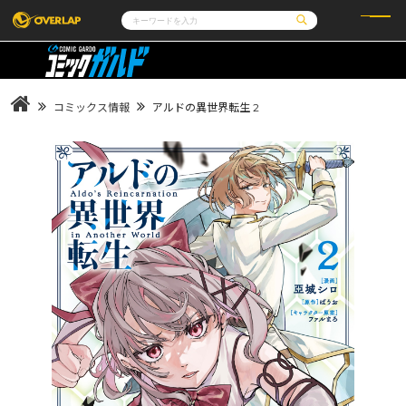
コミック
ライトノベル
コミックガルド
文庫
コミッククリエ
ノベルス
コミックス情報
アルドの異世界転生 2
LiQulle
ノベルスf
ラブパルフェ
ロサージュノベルス
その他
通販・NEWS
コミックエッセイ
OVERLAP STORE
ポケットモンスター
オーバーラップ広報室
アニメ
ゲーム
企業
会社概要
オーバーラップ文庫
採用情報
アクセス
オーバーラップホールディングス
お問い合わせはこちら
オーバーラップノベルス
オーバーラップノベルスf