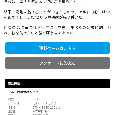
それは、魔法を使い誘拐犯の命を奪うこと……。
結果、窮地は脱することができたものの、アルドの心には“人
コミックエッセイ
を殺めてしまった”という罪悪感が張り付いたまま。
閉じる
自責の念に苛まれる少年に手を差し伸べたのは彼に助けら
れ、彼を助けたいと強く願う友であった――。
連載ページはこちら
アンケートに答える
商品概要
アルドの異世界転生 2
判型
B6判
レーベル
ガルドコミックス
ISBN
978-4-8240-1761-1
発売日
2026年8月8日