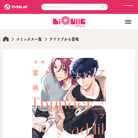
メ
ニ
コミック
ライトノベル
ュ
コミックガルド
文庫
コミッククリエ
ノベルス
ー
LiQulle
ノベルスf
コミックス一覧
アドリブから雷鳴
ラブパルフェ
ロサージュノベルス
その他
通販・NEWS
コミックエッセイ
OVERLAP STORE
ポケットモンスター
オーバーラップ広報室
アニメ
ゲーム
企業
会社概要
オーバーラップ文庫
採用情報
アクセス
オーバーラップホールディングス
お問い合わせはこちら
オーバーラップノベルス
オーバーラップノベルスf