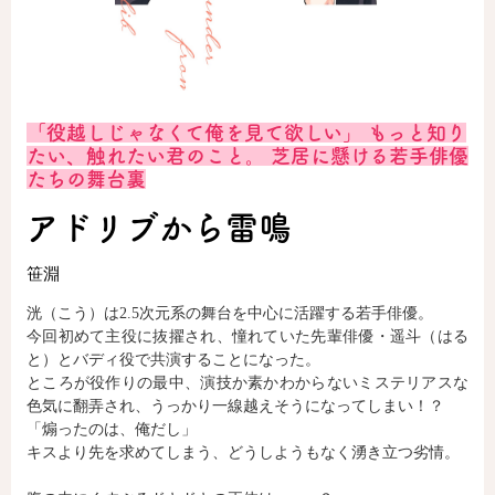
ロサージュノベルス
「役越しじゃなくて俺を見て欲しい」 もっと知り
コミックガルド
たい、触れたい君のこと。 芝居に懸ける若手俳優
たちの舞台裏
アドリブから雷鳴
コミッククリエ
笹淵
洸（こう）は2.5次元系の舞台を中心に活躍する若手俳優。
今回初めて主役に抜擢され、憧れていた先輩俳優・遥斗（はる
リキューレ
と）とバディ役で共演することになった。
ところが役作りの最中、演技か素かわからないミステリアスな
色気に翻弄され、うっかり一線越えそうになってしまい！？
「煽ったのは、俺だし」
キスより先を求めてしまう、どうしようもなく湧き立つ劣情。
コミックパルフェ