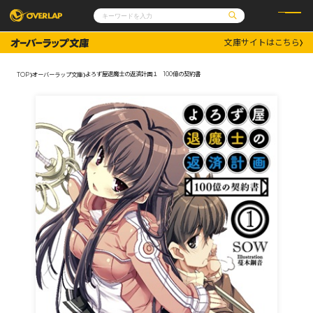
文庫サイトはこちら
コミック
ライトノベル
コミックガルド
文庫
よろず屋退魔士の返済計画１ 100億の契約書
TOP
オーバーラップ文庫
コミッククリエ
ノベルス
LiQulle
ノベルスf
ラブパルフェ
ロサージュノベルス
その他
通販・NEWS
コミックエッセイ
OVERLAP STORE
ポケットモンスター
オーバーラップ広報室
アニメ
ゲーム
企業
会社概要
オーバーラップ文庫
採用情報
アクセス
オーバーラップホールディングス
お問い合わせはこちら
オーバーラップノベルス
オーバーラップノベルスf