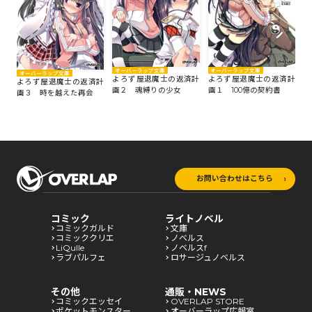
オーバーラップ文庫
オーバーラップ文庫
オーバーラップ文庫
よろず屋退魔士の返済計
よろず屋退魔士の返済計
よろず屋退魔士の返済計
画２ 魂縛りの少女
画１ 100億の契約書
画３ 時を越えた再会
お問い合わせはこちら
コミック
ライトノベル
コミックガルド
文庫
コミッククリエ
ノベルス
LiQulle
ノベルスf
ラブパルフェ
ロサージュノベルス
その他
通販・NEWS
コミックエッセイ
OVERLAP STORE
ポケットモンスター
オーバーラップ広報室