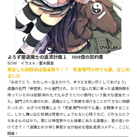
ロサージュノベルス
コミックガルド
よろず屋退魔士の返済計画１ 100億の契約書
SOW イラスト／蔓木鋼音
再会した幼馴染は借金取り！？ 死者専門の何でも屋、はじめ
コミッククリエ
ました
「おめでとう、わたしの一生をかけて、オマエを使い尽くしてあげよう」
退魔の名門「神堂家」から破門され、かつて住んだ家に戻った追儺狗朗を
待っていたのは幼馴染の九十九みぎりと100億円という莫大な借金だっ
リキューレ
た。破門された身のため、退魔士として依頼を受けることができない狗朗
だったが、みぎりの発案により「死者専門の何でも屋」を開業すること
に。しかし舞い込む依頼は死者のしょうもない心残りなど、どれもひとク
セあるものばかり。更には神堂家からも後輩にあたる退魔士、葛が追いか
けてきて！？退魔士の少年と暴君少女が始める借金返済コメディ、ここに
コミックパルフェ
開幕！