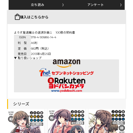
立ち読み
アンケート
購入はこちらから
コミックエッセイ
閉じる
よろず屋退魔士の返済計画１ 100億の契約書
ISBN
978-4-906866-14-4
判 型
A6判
定 価
682円（税込）
発売日
2013年4月25日
▼ 取り扱いショップ
シリーズ