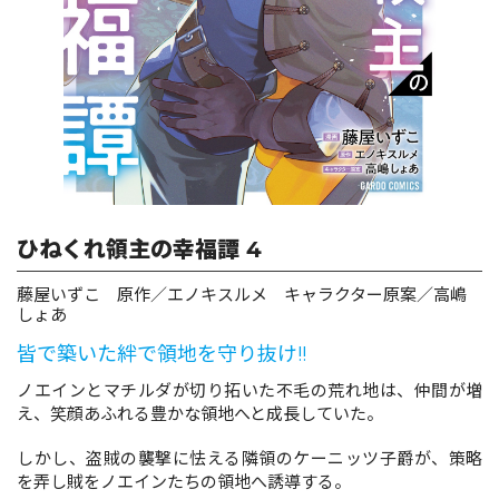
ロサージュノベルス
コミックガルド
ひねくれ領主の幸福譚 4
コミッククリエ
藤屋いずこ 原作／エノキスルメ キャラクター原案／高嶋
しょあ
皆で築いた絆で領地を守り抜け!!
リキューレ
ノエインとマチルダが切り拓いた不毛の荒れ地は、仲間が増
え、笑顔あふれる豊かな領地へと成長していた。
しかし、盗賊の襲撃に怯える隣領のケーニッツ子爵が、策略
コミックパルフェ
を弄し賊をノエインたちの領地へ誘導する。