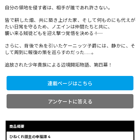
自分の領地を侵す者は、相手が誰であれ許さない。
皆で耕した畑、共に築き上げた家、そして何ものにも代えが
コミックエッセイ
たい日常を守るため、ノエインは仲間たちと共に、
閉じる
襲い来る賊徒どもを迎え撃つ覚悟を決める――！
さらに、背後で糸を引いたケーニッツ子爵には、静かに、そ
して周到に報復の策を巡らすのだった……。
追放された少年貴族による辺境開拓物語、第四幕！
連載ページはこちら
アンケートに答える
商品概要
ひねくれ領主の幸福譚 4