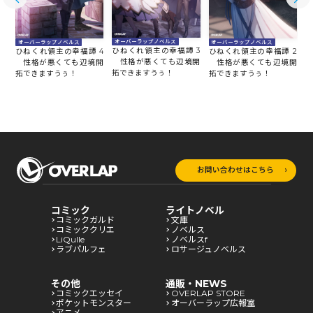
オーバーラップノベルス
オーバーラップノベルス
オーバーラップノベルス
ひねくれ領主の幸福譚 3
5
ひねくれ領主の幸福譚 4
ひねくれ領主の幸福譚 2
ひ
性格が悪くても辺境開
開
性格が悪くても辺境開
性格が悪くても辺境開
拓できますうぅ！
拓できますうぅ！
拓できますうぅ！
拓
お問い合わせはこちら
コミック
ライトノベル
コミックガルド
文庫
コミッククリエ
ノベルス
LiQulle
ノベルスf
ラブパルフェ
ロサージュノベルス
その他
通販・NEWS
コミックエッセイ
OVERLAP STORE
ポケットモンスター
オーバーラップ広報室
アニメ