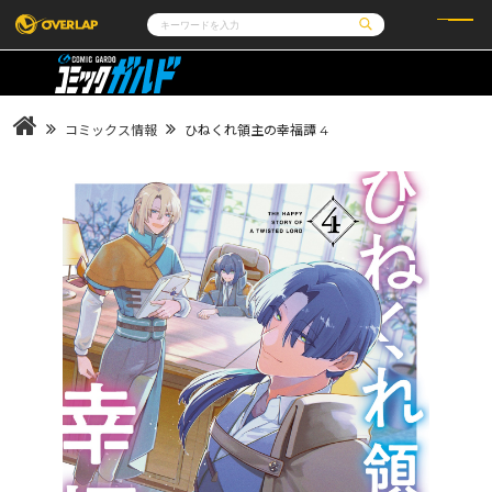
コミック
ライトノベル
コミックガルド
文庫
コミッククリエ
ノベルス
コミックス情報
ひねくれ領主の幸福譚 4
LiQulle
ノベルスf
ラブパルフェ
ロサージュノベルス
その他
通販・NEWS
コミックエッセイ
OVERLAP STORE
ポケットモンスター
オーバーラップ広報室
アニメ
ゲーム
企業
会社概要
オーバーラップ文庫
採用情報
アクセス
オーバーラップホールディングス
お問い合わせはこちら
オーバーラップノベルス
オーバーラップノベルスf