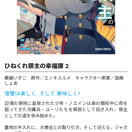
ロサージュノベルス
コミックガルド
ひねくれ領主の幸福譚 2
コミッククリエ
藤屋いずこ 原作／エノキスルメ キャラクター原案／高嶋
しょあ
復讐は楽しく…そして 美味しく!!
リキューレ
辺境の領地に追放された少年・ノエインは森の開拓中に命を
狙ってきた元傭兵・ユーリたちを領民として招き入れ、領主
としての道を歩み始めた。
コミックパルフェ
農地の手入れに、大商会との取り引き、そして迎える、ジャガ