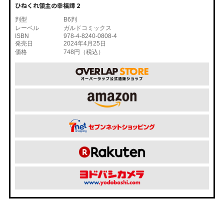
ひねくれ領主の幸福譚 2
判型
B6判
レーベル
ガルドコミックス
ISBN
978-4-8240-0808-4
発売日
2024年4月25日
価格
748円（税込）