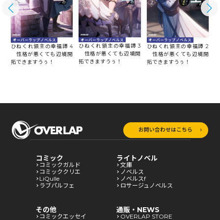
オーバーラップノベルス
オーバーラップノベルス
オーバーラップノベルス
ひねくれ領主の幸福譚 3
5
ひねくれ領主の幸福譚 4
ひねくれ領主の幸福譚 2
ひ
性格が悪くても辺境開
開
性格が悪くても辺境開
性格が悪くても辺境開
拓できますうぅ！
拓できますうぅ！
拓できますうぅ！
拓
お問い合わせはこちら
コミック
ライトノベル
コミックガルド
文庫
コミッククリエ
ノベルス
LiQulle
ノベルスf
ラブパルフェ
ロサージュノベルス
その他
通販・NEWS
コミックエッセイ
OVERLAP STORE