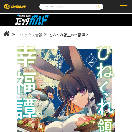
コミック
ライトノベル
コミックガルド
文庫
コミッククリエ
ノベルス
コミックス情報
ひねくれ領主の幸福譚 2
LiQulle
ノベルスf
ラブパルフェ
ロサージュノベルス
その他
通販・NEWS
コミックエッセイ
OVERLAP STORE
ポケットモンスター
オーバーラップ広報室
アニメ
ゲーム
企業
会社概要
オーバーラップ文庫
採用情報
アクセス
オーバーラップホールディングス
お問い合わせはこちら
オーバーラップノベルス
オーバーラップノベルスf