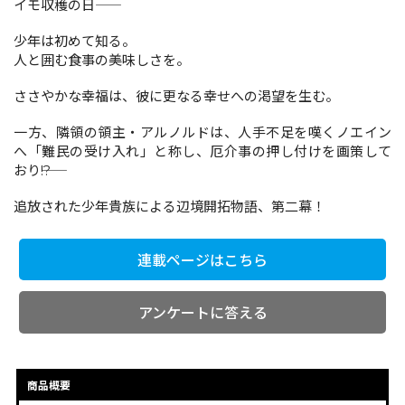
イモ収穫の日――
少年は初めて知る。
コミックエッセイ
人と囲む食事の美味しさを。
閉じる
ささやかな幸福は、彼に更なる幸せへの渇望を生む。
一方、隣領の領主・アルノルドは、人手不足を嘆くノエイン
へ「難民の受け入れ」と称し、厄介事の押し付けを画策して
おり――!?
追放された少年貴族による辺境開拓物語、第二幕！
連載ページはこちら
アンケートに答える
商品概要