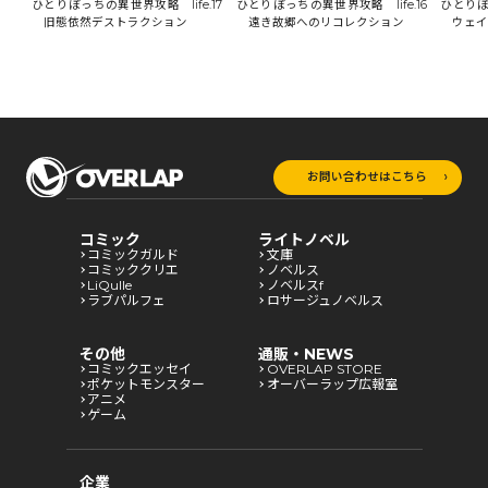
18
ひとりぼっちの異世界攻略 life.17
ひとりぼ
ひとりぼっちの異世界攻略 life.16
旧態依然デストラクション
ウェイ
遠き故郷へのリコレクション
お問い合わせはこちら
コミック
ライトノベル
コミックガルド
文庫
コミッククリエ
ノベルス
LiQulle
ノベルスf
ラブパルフェ
ロサージュノベルス
その他
通販・NEWS
コミックエッセイ
OVERLAP STORE
ポケットモンスター
オーバーラップ広報室
アニメ
ゲーム
企業