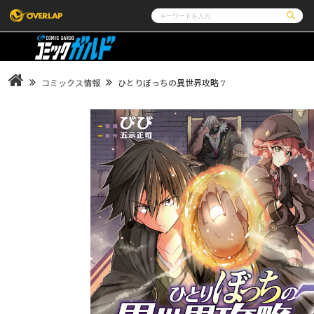
コミック
ライトノベル
コミックガルド
文庫
コミッククリエ
ノベルス
コミックス情報
ひとりぼっちの異世界攻略 7
LiQulle
ノベルスf
ラブパルフェ
ロサージュノベルス
その他
通販・NEWS
コミックエッセイ
OVERLAP STORE
ポケットモンスター
オーバーラップ広報室
アニメ
ゲーム
企業
会社概要
オーバーラップ文庫
オーバーラップノベルス
オーバー
採用情報
アクセス
オーバーラップホールディングス
お問い合
ロサージュノベルス
コミックガルド
コミ
リキューレ
コミックパルフェ
コミ
閉じる