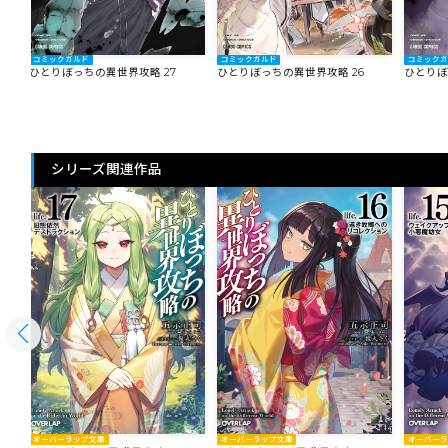
コミックガルド
コミックガルド
コミック
ひとりぼっちの異世界攻略 27
ひとりぼっちの異世界攻略 26
ひとりぼ
シリーズ関連作品
オーバーラップ文庫
オーバー
オーバーラップ文庫