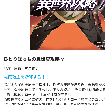
ひとりぼっちの異世界攻略 7
びび 原作／五示正司
悪徳領主を断罪する！！
遥がオムイの発展を目指す中、物資の流通が滞り街に悪影響が
一方、遥を尾行してくる怪しい少女の姿が！ その正体は隣街の
「敵は隣領ナローギ！ オムイは俺が守る!!」
急成長するオムイに妨害工作を仕掛けるナローギ領主との戦い
“ぼっち”のHARDモード冒険譚、第七幕。悪徳領主を断罪だ！