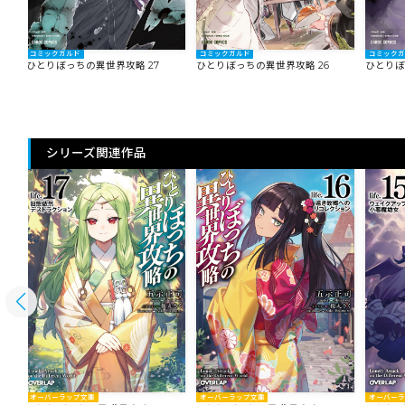
コミックガルド
コミックガルド
コミック
ひとりぼっちの異世界攻略 27
ひとりぼっちの異世界攻略 26
ひとりぼ
シリーズ関連作品
オーバーラップ文庫
オーバー
オーバーラップ文庫