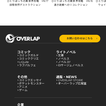
18
ひとりぼっちの異世界攻略 life.17
ひとりぼ
ひとりぼっちの異世界攻略 life.16
旧態依然デストラクション
ウェイ
遠き故郷へのリコレクション
お問い合わせはこちら
コミック
ライトノベル
コミックガルド
文庫
コミッククリエ
ノベルス
LiQulle
ノベルスf
ラブパルフェ
ロサージュノベルス
その他
通販・NEWS
コミックエッセイ
OVERLAP STORE
ポケットモンスター
オーバーラップ広報室
アニメ
ゲーム
企業