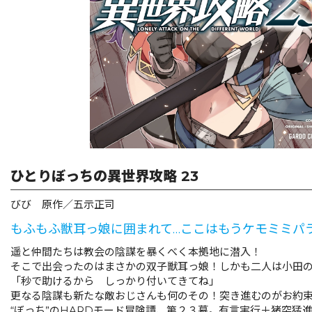
ひとりぼっちの異世界攻略 23
びび 原作／五示正司
もふもふ獣耳っ娘に囲まれて…ここはもうケモミミパ
遥と仲間たちは教会の陰謀を暴くべく本拠地に潜入！
そこで出会ったのはまさかの双子獣耳っ娘！しかも二人は小田
「秒で助けるから しっかり付いてきてね」
更なる陰謀も新たな敵おじさんも何のその！突き進むのがお約
“ぼっち”のHARDモード冒険譚、第２３幕。有言実行＋猪突猛