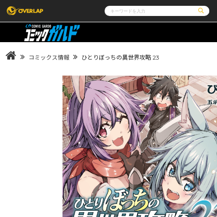
コミック
ライトノベル
コミックガルド
文庫
コミッククリエ
ノベルス
コミックス情報
ひとりぼっちの異世界攻略 23
LiQulle
ノベルスf
ラブパルフェ
ロサージュノベルス
その他
通販・NEWS
コミックエッセイ
OVERLAP STORE
ポケットモンスター
オーバーラップ広報室
アニメ
ゲーム
企業
会社概要
オーバーラップ文庫
オーバーラップノベルス
オーバー
採用情報
アクセス
オーバーラップホールディングス
お問い合
ロサージュノベルス
コミックガルド
コミ
リキューレ
コミックパルフェ
コミ
閉じる