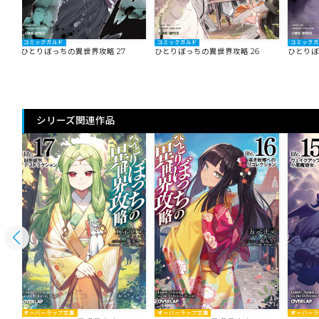
コミックガルド
コミックガルド
コミック
ひとりぼっちの異世界攻略 27
ひとりぼっちの異世界攻略 26
ひとりぼ
シリーズ関連作品
オーバーラップ文庫
オーバー
オーバーラップ文庫