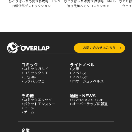
18
ひとりぼっちの異世界攻略 life.17
ひとりぼ
ひとりぼっちの異世界攻略 life.16
旧態依然デストラクション
ウェイ
遠き故郷へのリコレクション
お問い合わせはこちら
コミック
ライトノベル
コミックガルド
文庫
コミッククリエ
ノベルス
LiQulle
ノベルスf
ラブパルフェ
ロサージュノベルス
その他
通販・NEWS
コミックエッセイ
OVERLAP STORE
ポケットモンスター
オーバーラップ広報室
アニメ
ゲーム
企業