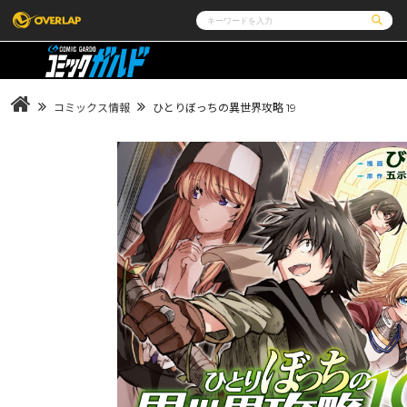
コミック
ライトノベル
コミックガルド
文庫
コミッククリエ
ノベルス
コミックス情報
ひとりぼっちの異世界攻略 19
LiQulle
ノベルスf
ラブパルフェ
ロサージュノベルス
その他
通販・NEWS
コミックエッセイ
OVERLAP STORE
ポケットモンスター
オーバーラップ広報室
アニメ
ゲーム
企業
会社概要
オーバーラップ文庫
オーバーラップノベルス
オーバー
採用情報
アクセス
オーバーラップホールディングス
お問い合
ロサージュノベルス
コミックガルド
コミ
リキューレ
コミックパルフェ
コミ
閉じる