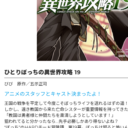
ひとりぼっちの異世界攻略 19
びび 原作／五示正司
アニメのスタッフとキャスト決まったよ！
王国の戦争を平定して今度こそぼっちライフを送れるはずの遥
しかし、遠き教国から来た亡命シスターが重要情報を持ってき
「教国は勇者様と仲間たちを粛清しようとしています！」
狙われてると分かったなら…先手必勝しかあり得ないよね？
“ぼっち”のHARDモード冒険譚、第19幕。ぼっちは怒ると怖い