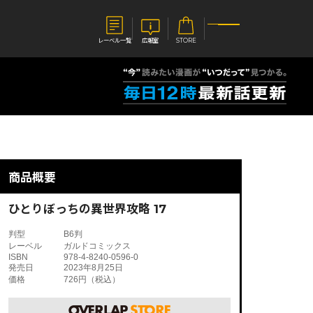
レーベル一覧
広報室
STORE
S
企業
E
会社概要
報室
採用情報
アクセス
商品概要
オーバーラップホールディングス
ベルス
コミックガルド
お問い合わせはこちら
ひとりぼっちの異世界攻略 17
判型
B6判
レーベル
ガルドコミックス
ISBN
978-4-8240-0596-0
発売日
2023年8月25日
価格
726円（税込）
コミックエッセイ