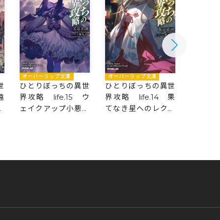
オーバーラップ文庫
オーバーラップ文庫
オーバー
ひとりぼっちの異世
世
ひとりぼっちの異世
ひとり
界攻略 life.15 ウ
遠
界攻略 life.14 果
界攻略 l
ェイクアップ小悪魔
ク
てなき星へのレクイ
称最弱
幼女
エム
直す