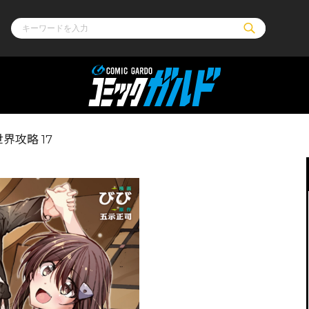
ル
その他
通販・NEW
界攻略 17
コミックエッセイ
OVERLAP STOR
ポケットモンスター
オーバーラップ広
アニメ
ス
ゲーム
ーラップノベルス
オーバーラップノベルスf
ロサージュノ
リキューレ
コミックパルフェ