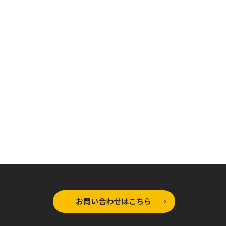
オーバーラップ文庫
オーバーラップ文庫
ラップ文庫
ひとりぼっちの異世
ひとりぼっちの異世
ぼっちの異世
界攻略 life.12 眠
界攻略 life.11 その
ife.13 自
れる聖女のリバー
神父、神敵につき
、最弱をやり
ス・バベル
お問い合わせはこちら