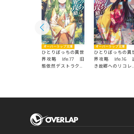
バーラップ文庫
オーバーラップ文庫
オーバーラップ文庫
りぼっちの異世
ひとりぼっちの異世
ひとりぼっちの異
 life.18 因
界攻略 life.17 旧
界攻略 life.16 
彼方に
態依然デストラクシ
き故郷へのリコレ
ョン
ション