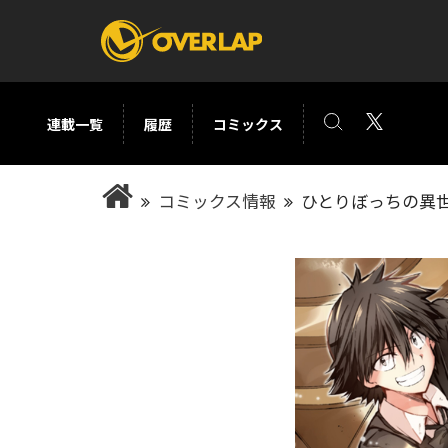
連載一覧
履歴
コミックス
コミック
ライトノベ
コミックス情報
ひとりぼっちの異世
コミックガルド
文庫
コミッククリエ
ノベルス
LiQulle
ノベルスf
ラブパルフェ
ロサージュノベル
オーバーラップ文庫
オーバ
コミッククリエ