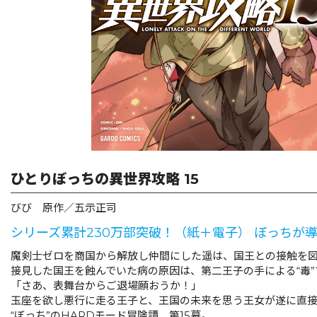
ひとりぼっちの異世界攻略 15
びび 原作／五示正司
シリーズ累計230万部突破！（紙＋電子） ぼっちが
魔剣士ゼロを商国から解放し仲間にした遥は、国王との接触を
接見した国王を蝕んでいた病の原因は、第二王子の手による“毒”
「さあ、表舞台からご退場願おうか！」
玉座を欲し悪行に走る王子と、王国の未来を思う王女が遂に直接対
“ぼっち”のHARDモード冒険譚、第15幕。