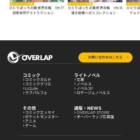
オーバーラップ文庫
オーバー
オーバーラップ文庫
18
ひとりぼっちの異世界攻略 life.17
ひとりぼ
ひとりぼっちの異世界攻略 life.16
旧態依然デストラクション
ウェイ
遠き故郷へのリコレクション
お問い合わせはこちら
コミック
ライトノベル
コミックガルド
文庫
コミッククリエ
ノベルス
LiQulle
ノベルスf
ラブパルフェ
ロサージュノベルス
その他
通販・NEWS
コミックエッセイ
OVERLAP STORE
ポケットモンスター
オーバーラップ広報室
アニメ
ゲーム