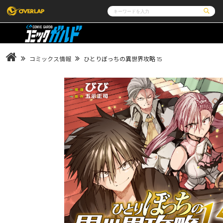
コミック
ライトノベル
コミックガルド
文庫
コミッククリエ
ノベルス
コミックス情報
ひとりぼっちの異世界攻略 15
LiQulle
ノベルスf
ラブパルフェ
ロサージュノベルス
その他
通販・NEWS
コミックエッセイ
OVERLAP STORE
ポケットモンスター
オーバーラップ広報室
アニメ
ゲーム
企業
会社概要
オーバーラップ文庫
オーバーラップノベルス
オーバー
採用情報
アクセス
オーバーラップホールディングス
お問い合
ロサージュノベルス
コミックガルド
コミ
リキューレ
コミックパルフェ
コミ
閉じる