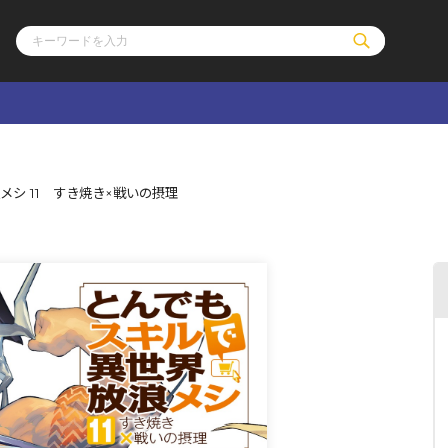
ル
その他
通販・NEW
シ 11 すき焼き×戦いの摂理
コミックエッセイ
OVERLAP STOR
ポケットモンスター
オーバーラップ広
アニメ
ス
ゲーム
ーラップノベルス
オーバーラップノベルスf
ロサージュノ
リキューレ
コミックパルフェ