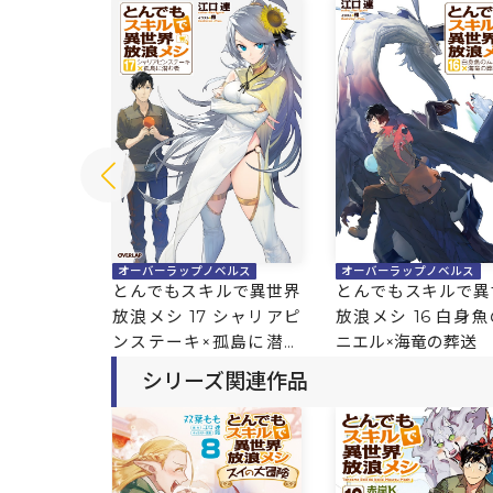
ベルス
オーバーラップノベルス
オーバーラップノベルス
ルで異世界
とんでもスキルで異世界
とんでもスキルで異
rte 1
放浪メシ 17 シャリアピ
放浪メシ 16 白身
ンステーキ×孤島に潜む
ニエル×海竜の葬送
者
シリーズ関連作品