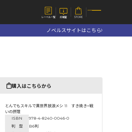
レーベル一覧
広報室
STORE
ノベルスサイトはこちら
S
企業
E
会社概要
報室
採用情報
アクセス
オーバーラップホールディングス
ベルス
コミックガルド
購入はこちらから
お問い合わせはこちら
とんでもスキルで異世界放浪メシ 11 すき焼き×戦
いの摂理
ISBN
978-4-8240-0046-0
コミックエッセイ
判 型
B6判