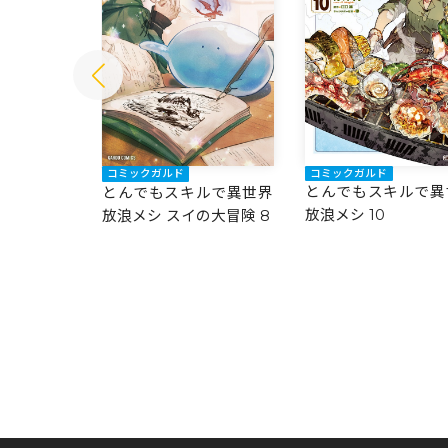
コミックガルド
コミックガルド
とんでもスキルで異
ルで異世界
とんでもスキルで異世界
放浪メシ 10
放浪メシ スイの大冒険 8