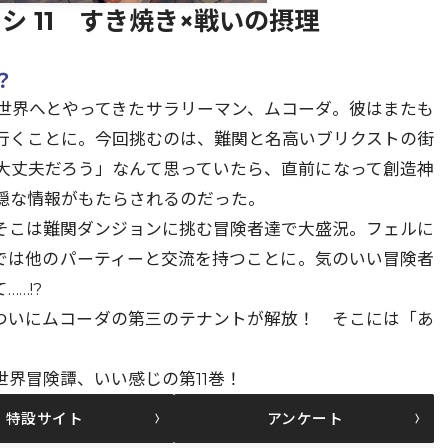
 11 すき焼き×戦いの摂理
？
世界へとやってきたサラリーマン、ムコーダ。彼はまたも
行くことに。今回挑むのは、難関と名高いブリクストの街
大丈夫だろう」なんて思っていたら、直前になって創造神
穏な情報がもたらされるのだった。
そこは難関ダンジョンに挑む冒険者達で大盛況。フェルに
では他のパーティーと交流を持つことに。気のいい冒険者
…!?
ついにムコーダの第三のテナントが解放！ そこには「あ
世界冒険譚、いい感じの第11巻！
特設サイト
アンケート