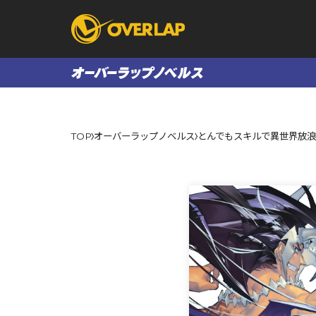
コミック
ライトノベ
TOP
オーバーラップノベルス
とんでもスキルで異世界放浪メ
コミックガルド
文庫
コミッククリエ
ノベルス
LiQulle
ノベルスf
ラブパルフェ
ロサージュノベル
オーバーラップ文庫
オーバ
コミッククリエ