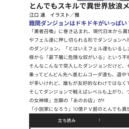
とんでもスキルで異世界放浪メシ
江口 連 イラスト／雅
難関ダンジョンはドキドキがいっぱい
「勇者召喚」に巻き込まれ、現代日本から異
やフェル達に押し切られる形でダンジョンへ
のダンジョン。「とはいえフェル達もいるし
様から「最下層に危険な奴がいる」という不
そんなこんなで突入したダンジョンだけど、
乗ってどんどん先へ進むムコーダ達も、道中
が多いけれど、誰もが友好的なわけではなくて…
そしてダンジョンで戦えばレベルも上がり、
の女神様」念願の「あのお店」が!!
「小説家になろう」10億ＰＶ超のとんでも異
立ち読み