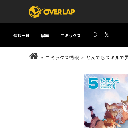
連載一覧
履歴
コミックス
コミック
ライトノベ
コミックス情報
とんでもスキルで異
コミックガルド
文庫
コミッククリエ
ノベルス
LiQulle
ノベルスf
ラブパルフェ
ロサージュノベル
オーバーラップ文庫
オーバ
コミッククリエ