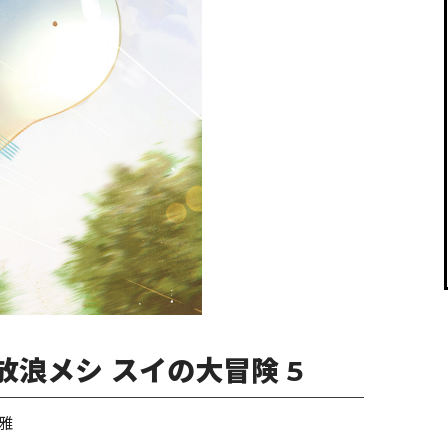
閉じる
浪メシ スイの大冒険 5
雅