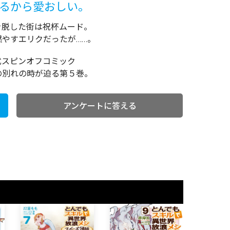
くるから愛おしい。
を脱した街は祝杯ムード。
やすエリクだったが……。
式スピンオフコミック
の別れの時が迫る第５巻。
アンケートに答える