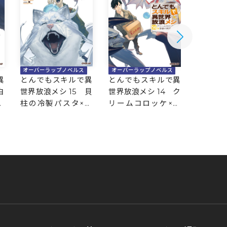
オーバーラップノベルス
オーバーラップノベルス
オーバー
とんでもスキルで異
異
とんでもスキルで異
とんで
世界放浪メシ 15 貝
白
世界放浪メシ 14 ク
世界放浪
柱の冷製パスタ×賢
海
リームコロッケ×邪
団子の
者の石
教の終焉
険者の