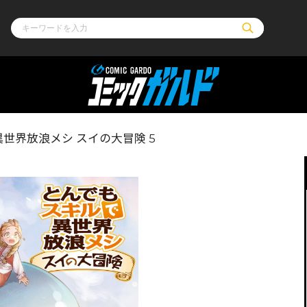
ル
その他
通販・NEW
世界放浪メシ スイの大冒険 5
コミックエッセイ
OVERLAP STOR
ポケットモンスター
オーバーラップ広
アニメ
ス
ゲーム
ーラップノベルス
オーバーラップノベルスf
ロサージュノ
リキューレ
コミックパルフェ