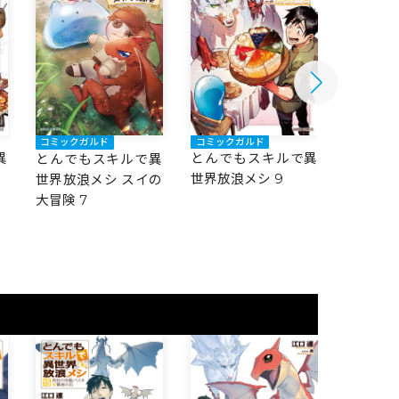
コミックガルド
コミック
コミックガルド
異
とんでもスキルで異
とんで
とんでもスキルで異
世界放浪メシ 9
世界放浪
世界放浪メシ スイの
大冒険 6
大冒険 7