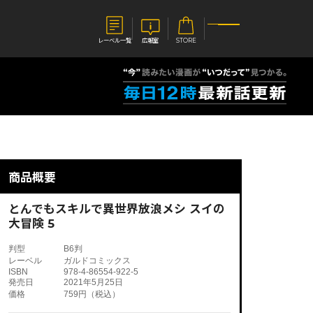
レーベル一覧
広報室
STORE
S
企業
E
会社概要
報室
採用情報
アクセス
商品概要
オーバーラップホールディングス
ベルス
コミックガルド
お問い合わせはこちら
とんでもスキルで異世界放浪メシ スイの
大冒険 5
判型
B6判
レーベル
ガルドコミックス
ISBN
978-4-86554-922-5
コミックエッセイ
発売日
2021年5月25日
価格
759円（税込）