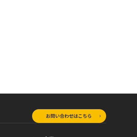
オーバーラップノベルス
ラップノベルス
オーバーラップノベルス
とんでもスキルで異
もスキルで異
とんでもスキルで異
世界放浪メシ 12 鶏
メシ 13 肉
世界放浪メシ 11 す
のから揚げ×大いな
甘酢あん×冒
き焼き×戦いの摂理
る古竜
流儀
お問い合わせはこちら