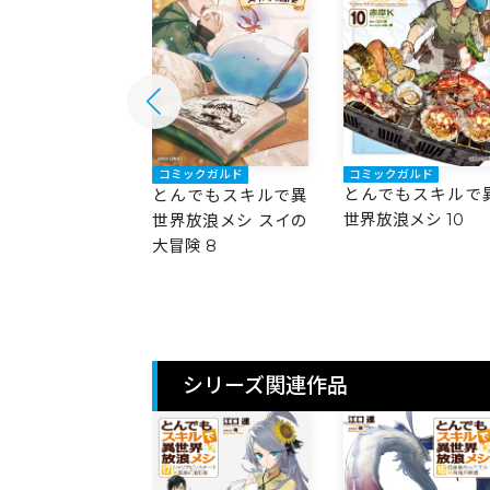
コミックガルド
ックガルド
コミックガルド
とんでもスキルで
でもスキルで異
とんでもスキルで異
世界放浪メシ 10
放浪メシ 11
世界放浪メシ スイの
大冒険 8
シリーズ関連作品