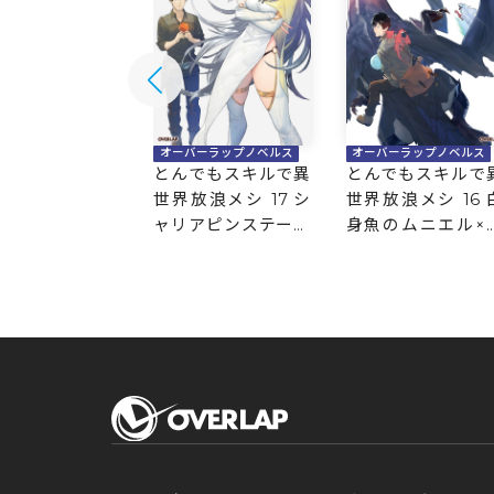
バーラップノベルス
オーバーラップノベルス
オーバーラップノベルス
でもスキルで異
とんでもスキルで異
とんでもスキルで
浪メシ a la ca
世界放浪メシ 17 シ
世界放浪メシ 16 
ャリアピンステーキ
身魚のムニエル×
×孤島に潜む者
竜の葬送